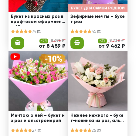
Букет из красных роз в
Зефирные мечты – буке
крафтовом оформлени
т роз
и 60 см
74
45
-3%
8 696 ₽
-3%
9 730 ₽
от 8 459 ₽
от 9 462 ₽
Мечтаю о ней – букет и
Нежнее нежного - буке
з роз и альстромерий
т-новинка из роз, альст
ромерий и калл
27
26