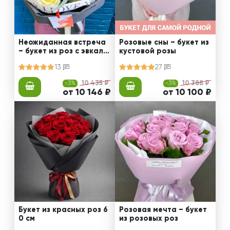
Неожиданная встреча
Розовые сны – букет из
– букет из роз с эвкали
кустовой розы
птом
13
27
-3%
10 435 ₽
-3%
10 388 ₽
от 10 146 ₽
от 10 100 ₽
Букет из красных роз 6
Розовая мечта – букет
0 см
из розовых роз