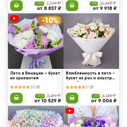
-10%
9 730 ₽
-3%
10 200 ₽
от 8 837 ₽
от 9 918 ₽
Лето в Венеции – букет
Влюбленность в лето -
из хризантем
букет из роз и альстро
мерий
30
17
-10%
11 610 ₽
-3%
9 260 ₽
от 10 529 ₽
от 9 006 ₽