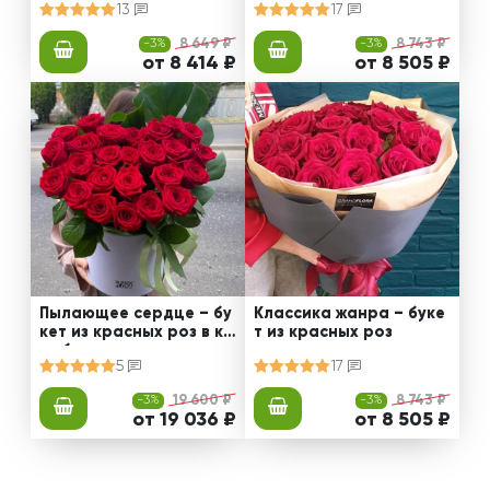
13
17
-3%
8 649 ₽
-3%
8 743 ₽
от 8 414 ₽
от 8 505 ₽
Пылающее сердце – бу
Классика жанра – буке
кет из красных роз в ко
т из красных роз
робке
5
17
-3%
19 600 ₽
-3%
8 743 ₽
от 19 036 ₽
от 8 505 ₽