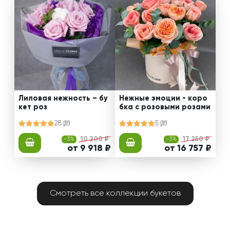
Лиловая нежность – бу
Нежные эмоции - коро
кет роз
бка с розовыми розами
28
5
-3%
10 200 ₽
-3%
17 250 ₽
от 9 918 ₽
от 16 757 ₽
Смотреть все коллекции букетов