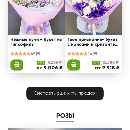
Нежные лучи – букет из
Твое признание- букет
гипсофилы
с ирисами и хризантем
ами
48
24
-3%
9 260 ₽
-3%
10 200 ₽
от 9 006 ₽
от 9 918 ₽
Смотреть еще хиты продаж
РОЗЫ