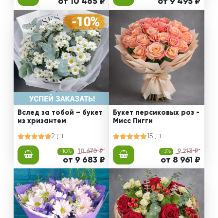
от 10 465 ₽
от 9 495 ₽
Вслед за тобой – букет
Букет персиковых роз -
из хризантем
Мисс Пигги
2
15
-10%
10 670 ₽
-3%
9 213 ₽
от 9 683 ₽
от 8 961 ₽