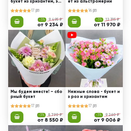
букет из хризантем, эус
ет из альстромерии
том и роз
17
16
-3%
9 495 ₽
-3%
12 315 ₽
от 9 234 ₽
от 11 970 ₽
Мы будем вместе! – сбо
Нежные слова - букет и
рный букет
з роз и хризантем
17
17
-3%
8 790 ₽
-3%
9 260 ₽
от 8 550 ₽
от 9 006 ₽