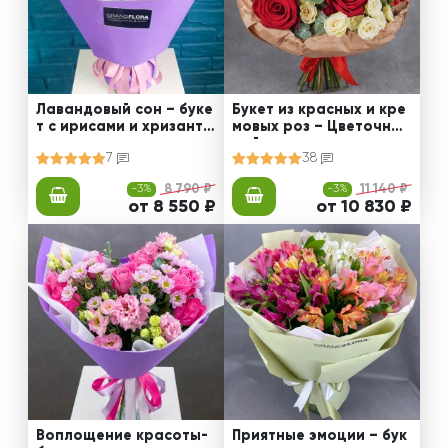
Лавандовый сон – буке
Букет из красных и кре
т с ирисами и хризанте
мовых роз – Цветочный
мами
рай
7
38
-3%
8 790 ₽
-3%
11 140 ₽
от 8 550 ₽
от 10 830 ₽
Воплощение красоты-
Приятные эмоции – бук