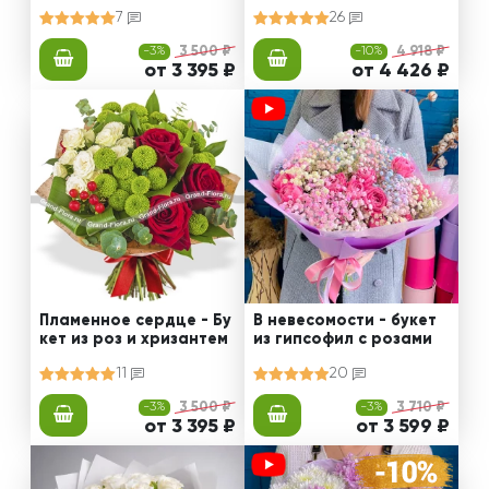
ем и роз
оз
7
26
-3%
3 500 ₽
-10%
4 918 ₽
от 3 395 ₽
от 4 426 ₽
Пламенное сердце - Бу
В невесомости - букет
кет из роз и хризантем
из гипсофил с розами
11
20
-3%
3 500 ₽
-3%
3 710 ₽
от 3 395 ₽
от 3 599 ₽