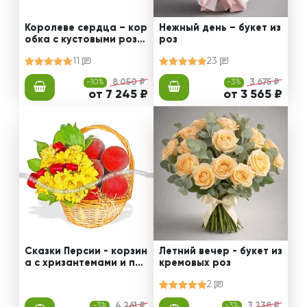
Королеве сердца – кор
Нежный день – букет из
обка с кустовыми роза
роз
ми
11
23
-10%
8 050 ₽
-3%
3 675 ₽
от 7 245 ₽
от 3 565 ₽
Сказки Персии - корзин
Летний вечер - букет из
а с хризантемами и пер
кремовых роз
сиками
2
-3%
4 261 ₽
-3%
3 238 ₽