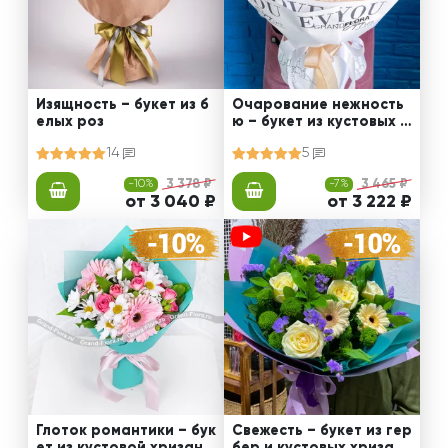
Изящность – букет из б
Очарование нежность
елых роз
ю – букет из кустовых х
ризантем
14
5
-10%
3 378 ₽
-7%
3 465 ₽
от 3 040 ₽
от 3 222 ₽
Глоток романтики – бук
Свежесть – букет из гер