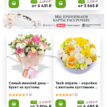
-3%
6 650 ₽
-3%
3 675 ₽
от 6 451 ₽
от 3 565 ₽
Самый женский день -
Твой апрель - коробка
букет из эустомы
с желтыми кустовыми р
озами и хризантемами
16
9
-3%
4 025 ₽
-3%
4 830 ₽
от 3 904 ₽
от 4 685 ₽