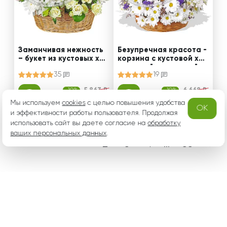
Заманчивая нежность
Безупречная красота -
– букет из кустовых хри
корзина с кустовой хри
зантем и роз, альстром
зантемой и статицей
35
19
ерий и эустом
-10%
5 863 ₽
-10%
6 668 ₽
от 5 276 ₽
от 6 001 ₽
Мы используем
cookies
с целью повышения удобства
OK
и эффективности работы пользователя. Продолжая
использовать сайт вы даете согласие на
обработку
ваших персональных данных
.
Магия цветов - букет из
51 красная роза - букет