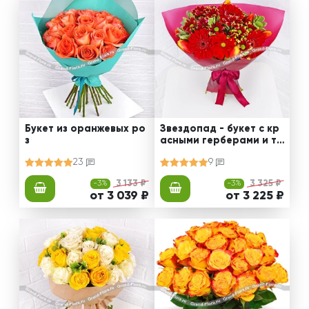
Букет из оранжевых ро
Звездопад - букет с кр
з
асными герберами и т
юльпанами
23
9
-3%
3 133 ₽
-3%
3 325 ₽
от 3 039 ₽
от 3 225 ₽