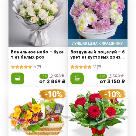
Ванильное небо – буке
Воздушный поцелуй – б
т из белых роз
укет из кустовых хриза
нтем
15
22
-3%
2 958 ₽
-10%
3 500 ₽
от 2 869 ₽
от 3 150 ₽