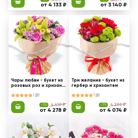
от 4 133 ₽
от 3 140 ₽
Чары любви - букет из
Три желания - букет из
розовых роз и хризант
гербер и хризантем
ем
1
1
-3%
4 410 ₽
-3%
4 200 ₽
от 4 278 ₽
от 4 074 ₽