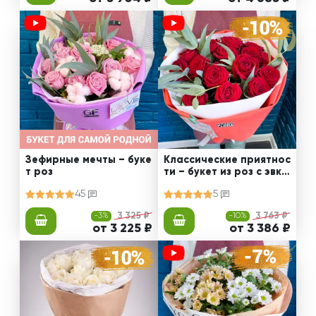
Зефирные мечты – буке
Классические приятнос
т роз
ти – букет из роз с эвка
липтом
45
5
-3%
3 325 ₽
-10%
3 763 ₽
от 3 225 ₽
от 3 386 ₽