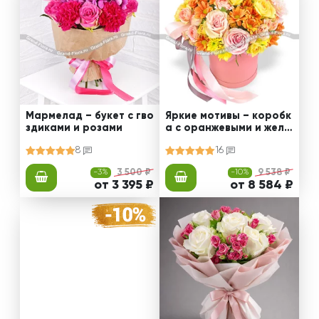
Мармелад – букет с гво
Яркие мотивы – коробк
здиками и розами
а с оранжевыми и желт
ыми хризантемами
8
16
-3%
3 500 ₽
-10%
9 538 ₽
от 3 395 ₽
от 8 584 ₽