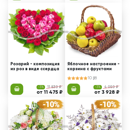
Розарий - композиция
Яблочное настроение -
из роз в виде ссердца
корзина с фруктами
10
-3%
11 830 ₽
-3%
4 050 ₽
от 11 475 ₽
от 3 928 ₽