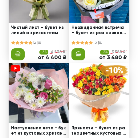
Чистый лист – букет из
Неожиданная встреча
лилий и хризантемы
– букет из роз с эвкали
птом
12
13
-3%
4 536 ₽
-3%
3 588 ₽
от 4 400 ₽
от 3 480 ₽
Наступление лета - бук
Пряности – букет из ра
ет из кустовых хризант
зноцветных кустовых р