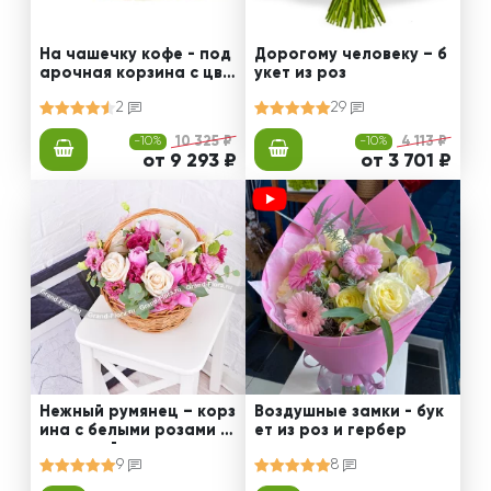
На чашечку кофе - под
Дорогому человеку – б
арочная корзина с цве
укет из роз
тами и сладостями
2
29
-10%
10 325 ₽
-10%
4 113 ₽
от 9 293 ₽
от 3 701 ₽
Нежный румянец – корз
Воздушные замки - бук
ина с белыми розами и
ет из роз и гербер
орхидеей
9
8