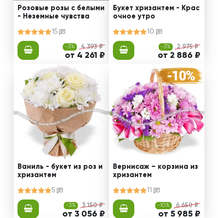
Розовые розы с белыми
Букет хризантем - Крас
- Неземные чувства
очное утро
15
10
-3%
4 393 ₽
-3%
2 975 ₽
от 4 261 ₽
от 2 886 ₽
Ваниль - букет из роз и
Вернисаж – корзина из
хризантем
хризантем
5
11
-3%
3 150 ₽
-10%
6 650 ₽
от 3 056 ₽
от 5 985 ₽