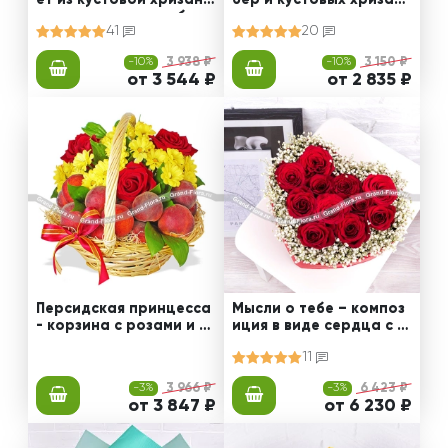
ет из кустовой хризант
бер и кустовых хризант
емы и розовых гербер
ем
41
20
-10%
3 938 ₽
-10%
3 150 ₽
от 3 544 ₽
от 2 835 ₽
Персидская принцесса
Мысли о тебе – композ
- корзина с розами и п
иция в виде сердца с к
ерсиками
расными розами
11
-3%
3 966 ₽
-3%
6 423 ₽
от 3 847 ₽
от 6 230 ₽