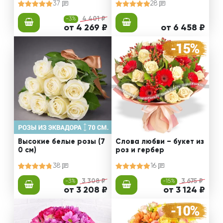
37
28
-3%
4 401 ₽
от 4 269 ₽
от 6 458 ₽
Высокие белые розы (7
Слова любви – букет из
0 см)
роз и гербер
38
16
-3%
3 308 ₽
-15%
3 675 ₽
от 3 208 ₽
от 3 124 ₽