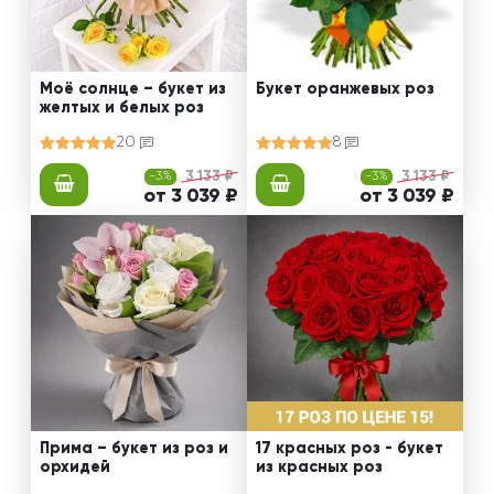
Моё солнце – букет из
Букет оранжевых роз
желтых и белых роз
20
8
-3%
3 133 ₽
-3%
3 133 ₽
от 3 039 ₽
от 3 039 ₽
Прима – букет из роз и
17 красных роз - букет
орхидей
из красных роз