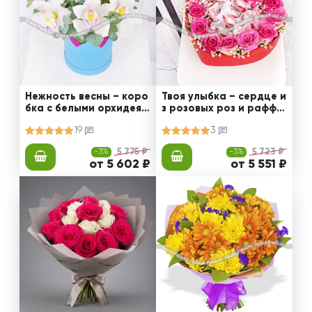
Нежность весны – коро
Твоя улыбка – сердце и
бка с белыми орхидеям
з розовых роз и раффа
и
элло
19
3
-3%
5 775 ₽
-3%
5 723 ₽
от 5 602 ₽
от 5 551 ₽