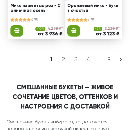
Микс из жёлтых роз - С
Оранжевый микс - Буке
олнечная осень
т счастья
8
7
-10%
4 373 ₽
-3%
3 220 ₽
от 3 936 ₽
от 3 123 ₽
Встречая рассвет - бук
Мечты о лете - букет из
ет из лилии и гербер
кустовой хризантемы и
гербер
5
7
-3%
3 693 ₽
-3%
4 025 ₽