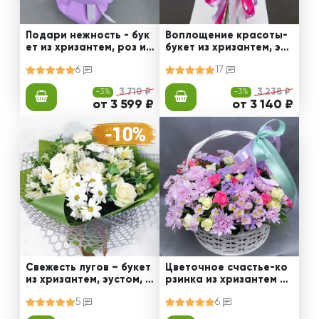
Подари нежность - бук
Воплощение красоты-
ет из хризантем, роз и
букет из хризантем, эус
диантусов
том и роз
6
17
-3%
3 710 ₽
-3%
3 238 ₽
от 3 599 ₽
от 3 140 ₽
Свежесть лугов – букет
Цветочное счастье-ко
из хризантем, эустом, р
рзинка из хризантем и
оз
кустовых роз
5
6