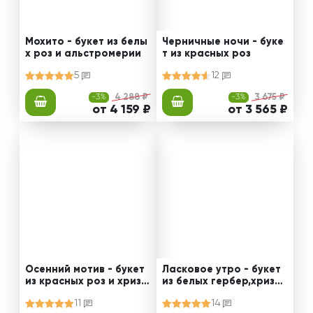
Мохито - букет из белы
Черничные ночи - буке
х роз и альстромерии
т из красных роз
5
12
-3%
4 288 ₽
-3%
3 675 ₽
от 4 159 ₽
от 3 565 ₽
Осенний мотив - букет
Ласковое утро - букет
из красных роз и хриза
из белых гербер,хризан
нтем
тем и гвоздик
11
14