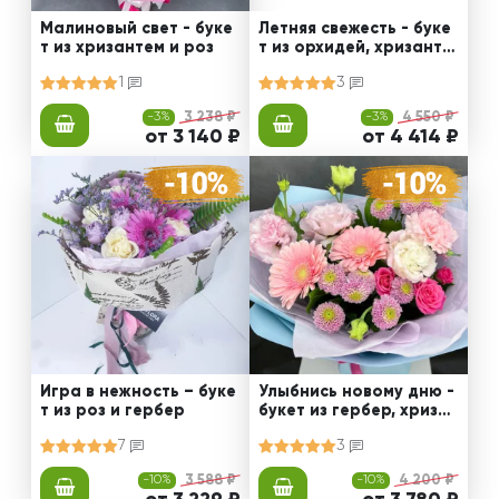
Малиновый свет - буке
Летняя свежесть - буке
т из хризантем и роз
т из орхидей, хризанте
м и роз
1
3
-3%
3 238 ₽
-3%
4 550 ₽
от 3 140 ₽
от 4 414 ₽
Игра в нежность – буке
Улыбнись новому дню -
т из роз и гербер
букет из гербер, хризан
тем и эустом
7
3
-10%
3 588 ₽
-10%
4 200 ₽