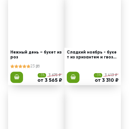
Нежный день – букет из
Сладкий ноябрь - буке
роз
т из хризантем и гвозди
к
23
-3%
3 675 ₽
-3%
3 413 ₽
от 3 565 ₽
от 3 310 ₽