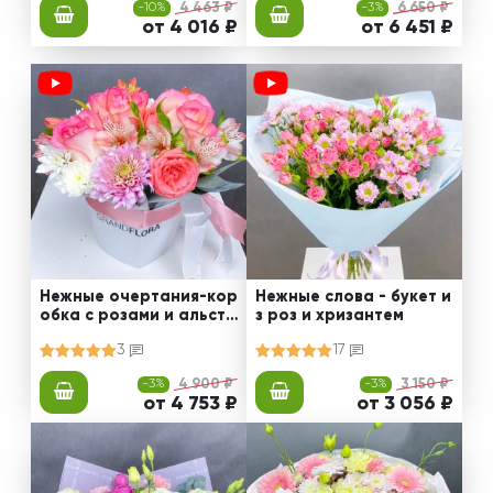
-10%
4 463 ₽
-3%
6 650 ₽
от 4 016 ₽
от 6 451 ₽
Нежные очертания-кор
Нежные слова - букет и
обка с розами и альстр
з роз и хризантем
омериями
3
17
-3%
4 900 ₽
-3%
3 150 ₽
от 4 753 ₽
от 3 056 ₽