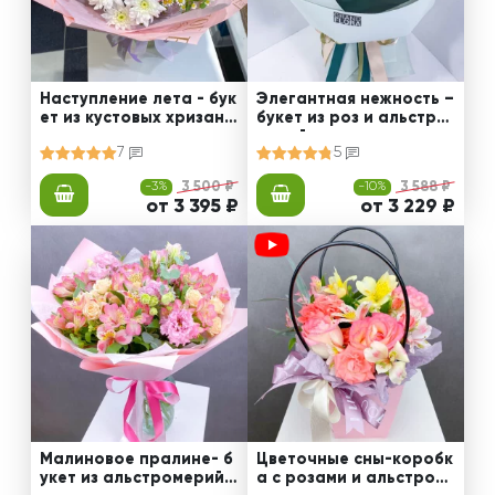
Наступление лета - бук
Элегантная нежность –
ет из кустовых хризант
букет из роз и альстро
ем и роз
мерий
7
5
-3%
3 500 ₽
-10%
3 588 ₽
от 3 395 ₽
от 3 229 ₽
Малиновое пралине- б
Цветочные сны-коробк
укет из альстромерий,
а с розами и альстром