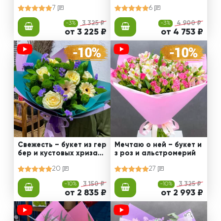
роз и эустом
ериями
7
6
-3%
3 325 ₽
-3%
4 900 ₽
от 3 225 ₽
от 4 753 ₽
Свежесть – букет из гер
Мечтаю о ней – букет и
бер и кустовых хризант
з роз и альстромерий
ем
20
27
-10%
3 150 ₽
-10%
3 325 ₽
от 2 835 ₽
от 2 993 ₽