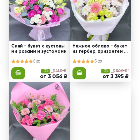
Сияй - букет с кустовы
Нежное облако - букет
ми розами и эустомами
из гербер, хризантем и
эустом
6
5
-3%
3 150 ₽
-3%
3 500 ₽
от 3 056 ₽
от 3 395 ₽