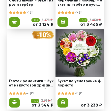
Слова любви – букет из
Черничный пломбир – б
роз и гербер
укет из гербер и кустов
ых хризантем
16
29
-15%
3 675 ₽
-10%
3 850 ₽
от 3 124 ₽
от 3 465 ₽
Глоток романтики – бук
Букет на усмотрение ф
ет из кустовой хризант
лориста
емы и розовых гербер
41
28
-10%
3 938 ₽
от 3 544 ₽
от 3 238 ₽