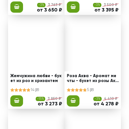
-3%
3 763 ₽
-3%
3 500 ₽
от 3 650 ₽
от 3 395 ₽
Жемчужина любви - бук
Роза Аква - Аромат ме
ет из роз и хризантем
чты - букет из розы Акв
а и гвоздик
14
5
-15%
3 850 ₽
-3%
4 410 ₽
от 3 273 ₽
от 4 278 ₽