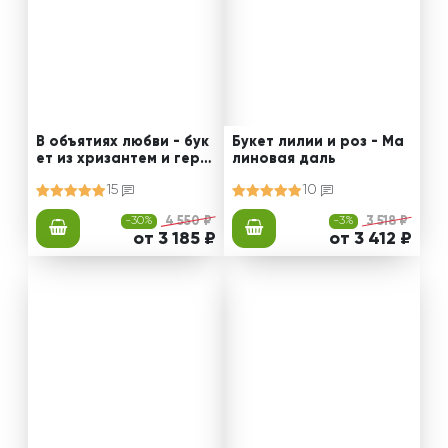
В объятиях любви - бук
Букет лилии и роз - Ма
ет из хризантем и герб
линовая даль
ер
15
10
-30%
4 550 ₽
-3%
3 518 ₽
от 3 185 ₽
от 3 412 ₽