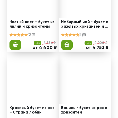
Чистый лист – букет из
Имбирный чай - букет и
лилий и хризантемы
з желтых хризантем и р
оз
12
2
-3%
4 536 ₽
-3%
4 900 ₽
от 4 400 ₽
от 4 753 ₽
Красивый букет из роз
Ваниль - букет из роз и
– Страна любви
хризантем