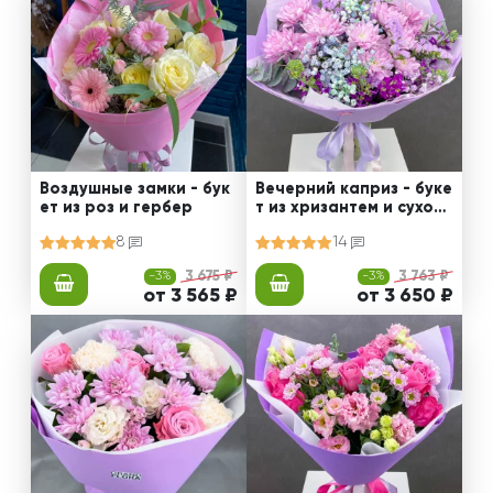
Воздушные замки - бук
Вечерний каприз - буке
ет из роз и гербер
т из хризантем и сухоцв
етов
8
14
-3%
3 675 ₽
-3%
3 763 ₽
от 3 565 ₽
от 3 650 ₽