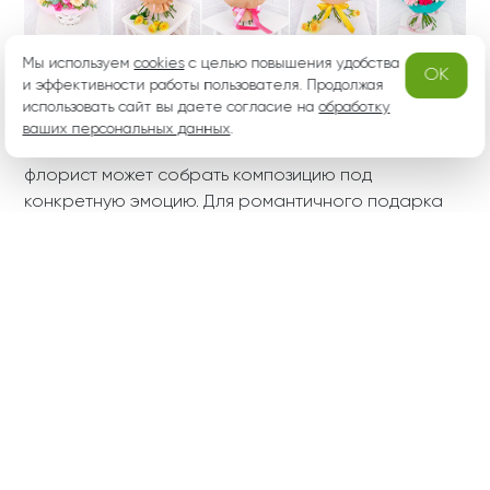
Мы используем
cookies
с целью повышения удобства
OK
и эффективности работы пользователя. Продолжая
использовать сайт вы даете согласие на
обработку
ваших персональных данных
Белые розы с эустомам
.
Приятная встреча - бук
и - Летний каприз
ет из кустовых роз и ге
рбер
11
5
-10%
4 463 ₽
-3%
3 080 ₽
от 4 016 ₽
от 2 988 ₽
Пёстрые узоры - букет
Цветные кружева - бук