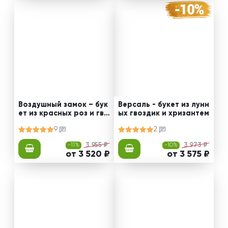
Воздушный замок – бук
Версаль - букет из лунн
ет из красных роз и гво
ых гвоздик и хризантем
здик
9
2
-11%
3 955 ₽
-10%
3 973 ₽
от 3 520 ₽
от 3 575 ₽