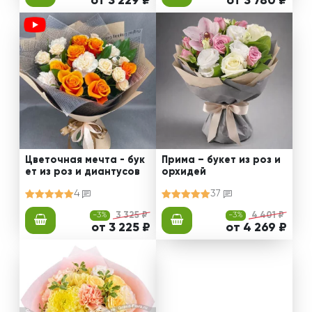
от 3 229 ₽
от 3 780 ₽
Цветочная мечта - бук
Прима – букет из роз и
ет из роз и диантусов
орхидей
4
37
-3%
3 325 ₽
-3%
4 401 ₽
от 3 225 ₽
от 4 269 ₽