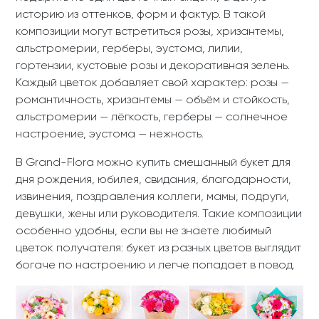
от 3 582 ₽
от 3 904 ₽
Малифисента - корзин
От всей души - букет из
а из роз,хризантем эус
гербер и фрезий
том
5
3
-3%
5 775 ₽
-3%
4 200 ₽
от 5 602 ₽
от 4 074 ₽