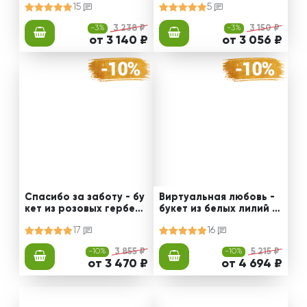
15
5
-3%
3 238 ₽
-3%
3 150 ₽
от 3 140 ₽
от 3 056 ₽
Спасибо за заботу - бу
Виртуальная любовь -
кет из розовых гербер
букет из белых лилий и
и альстромерии
альстромерии
17
16
-10%
3 855 ₽
-10%
5 215 ₽
от 3 470 ₽
от 4 694 ₽