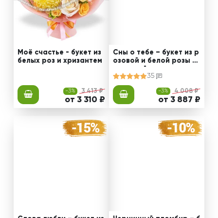
Моё счастье - букет из
Сны о тебе – букет из р
белых роз и хризантем
озовой и белой розы с
эустомой
35
-3%
3 413 ₽
-3%
4 008 ₽
от 3 310 ₽
от 3 887 ₽