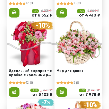
й
12
13
-3%
6 755 ₽
-10%
4 900 ₽
от 6 552 ₽
от 4 410 ₽
Идеальный сюрприз - к
Мир для двоих
оробка с красными роз
ами и эустомой
12
3
-10%
5 670 ₽
-3%
8 225 ₽
от 5 103 ₽
от 7 978 ₽