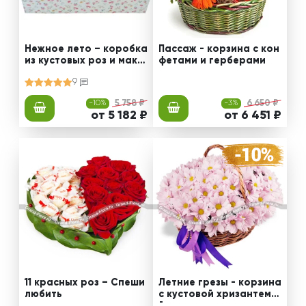
Нежное лето – коробка
Пассаж - корзина с кон
из кустовых роз и мака
фетами и герберами
рун
9
-10%
5 758 ₽
-3%
6 650 ₽
от 5 182 ₽
от 6 451 ₽
11 красных роз – Спеши
Летние грезы - корзина
любить
с кустовой хризантемо