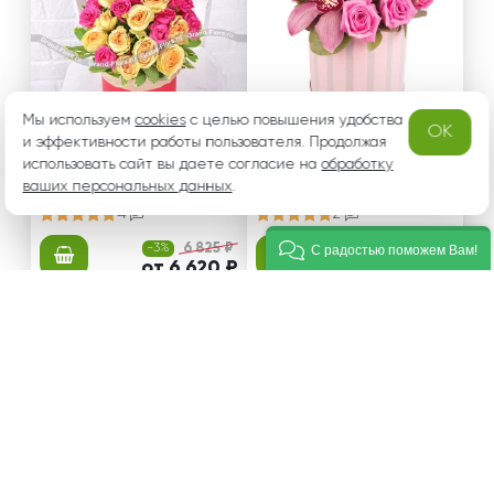
Мы используем
cookies
с целью повышения удобства
OK
и эффективности работы пользователя. Продолжая
Любимой маме - шляпн
Дыхание марта - короб
использовать сайт вы даете согласие на
обработку
ая коробка с розовыми
ка с розовыми розами
ваших персональных данных
.
и кремовыми кустовым
и орхидеей
4
2
и розами
-3%
6 825 ₽
-3%
6 475 ₽
С радостью поможем Вам!
от 6 620 ₽
от 6 281 ₽