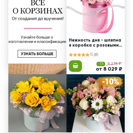
Нежность дня - шляпна
я коробка с розовыми к
устовыми розами
15
-3%
8 278 ₽
от 8 029 ₽