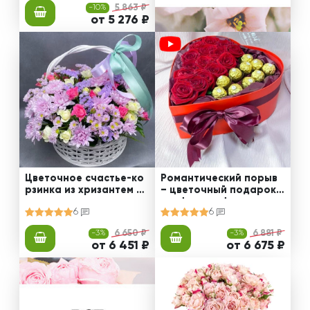
-10%
5 863 ₽
от 5 276 ₽
Цветочное счастье-ко
Романтический порыв
рзинка из хризантем и
– цветочный подарок с
кустовых роз
конфетами ферреро
6
6
-3%
6 650 ₽
-3%
6 881 ₽
от 6 451 ₽
от 6 675 ₽