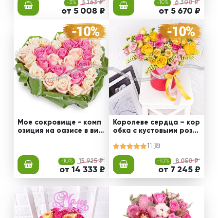
-3%
5 163 ₽
-10%
6 300 ₽
от 5 008 ₽
от 5 670 ₽
Мое сокровище - комп
Королеве сердца – кор
озиция на оазисе в вид
обка с кустовыми роза
е сердца из роз
ми
11
-10%
15 925 ₽
-10%
8 050 ₽
от 14 333 ₽
от 7 245 ₽