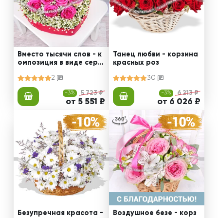
Вместо тысячи слов - к
Танец любви - корзина
омпозиция в виде серд
красных роз
ца с розовыми розами
2
30
-3%
5 723 ₽
-3%
6 213 ₽
от 5 551 ₽
от 6 026 ₽
Безупречная красота -
Воздушное безе - корз