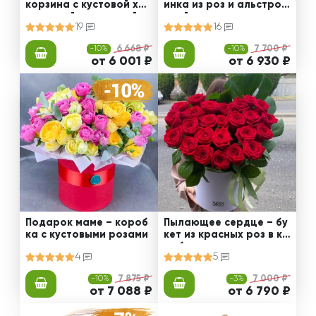
корзина с кустовой хри
инка из роз и альстром
зантемой и статицей
ерий
19
16
-10%
6 668 ₽
-10%
7 700 ₽
от 6 001 ₽
от 6 930 ₽
Подарок маме – короб
Пылающее сердце – бу
ка с кустовыми розами
кет из красных роз в ко
робке
4
5
-10%
7 875 ₽
-3%
7 000 ₽
от 7 088 ₽
от 6 790 ₽