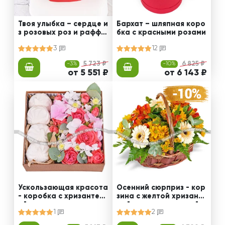
Твоя улыбка – сердце и
Бархат – шляпная коро
з розовых роз и раффа
бка с красными розами
элло
3
12
-3%
5 723 ₽
-10%
6 825 ₽
от 5 551 ₽
от 6 143 ₽
Ускользающая красота
Осенний сюрприз - кор
- коробка с хризантем
зина с желтой хризанте
ой и розами
мой и альстромерией
1
2