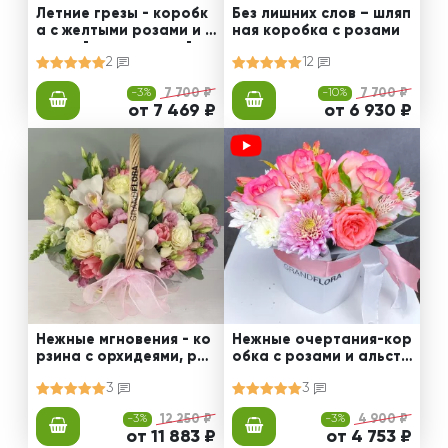
Летние грезы - коробк
Без лишних слов – шляп
а с желтыми розами и з
ная коробка с розами
еленой хризантемой
2
12
-3%
7 700 ₽
-10%
7 700 ₽
от 7 469 ₽
от 6 930 ₽
Нежные мгновения - ко
Нежные очертания-кор
рзина с орхидеями, роз
обка с розами и альстр
ами и эустомами
омериями
3
3
-3%
12 250 ₽
-3%
4 900 ₽
от 11 883 ₽
от 4 753 ₽