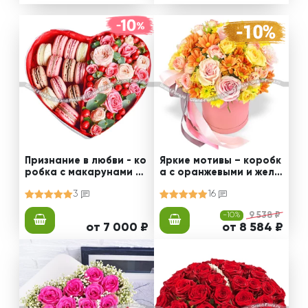
Признание в любви - ко
Яркие мотивы – коробк
робка с макарунами и
а с оранжевыми и желт
кустовыми розами
ыми хризантемами
3
16
-10%
9 538 ₽
от 7 000 ₽
от 8 584 ₽