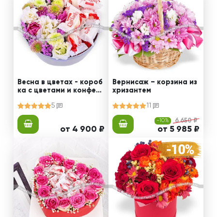
Весна в цветах - короб
Вернисаж – корзина из
ка с цветами и конфета
хризантем
ми
5
11
-10%
6 650 ₽
от 4 900 ₽
от 5 985 ₽