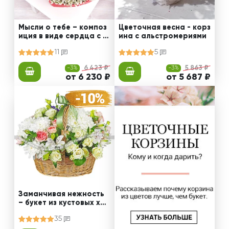
Мысли о тебе – композ
Цветочная весна - корз
иция в виде сердца с к
ина с альстромериями
расными розами
11
5
-3%
6 423 ₽
-3%
5 863 ₽
от 6 230 ₽
от 5 687 ₽
Заманчивая нежность
– букет из кустовых хри
зантем и роз, альстром
35
ерий и эустом