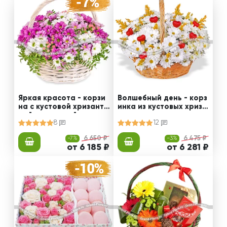
Яркая красота - корзи
Волшебный день - корз
на с кустовой хризанте
инка из кустовых хриза
мой и статицей
нтем с сердечками
8
12
-7%
6 650 ₽
-3%
6 475 ₽
от 6 185 ₽
от 6 281 ₽