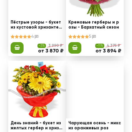
Пёстрые узоры - букет
Кремовые герберы и р
из кустовой хризантем
озы - Бархатный сезон
ы и альстромерии
4
5
-3%
3 990 ₽
-11%
4 375 ₽
от 3 870 ₽
от 3 894 ₽
День знаний - букет из
Чарующая осень - микс
желтых гербер и хриза
из оранжевых роз