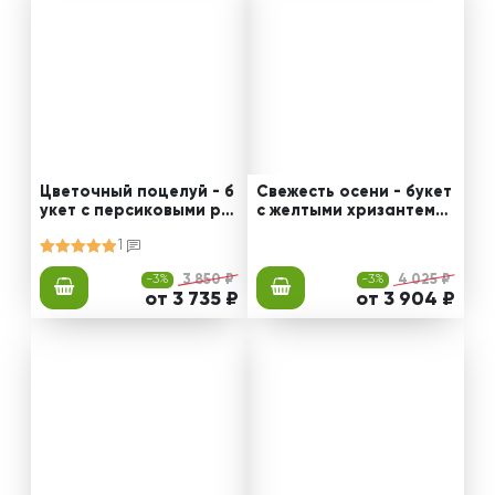
Цветочный поцелуй - б
Свежесть осени - букет
укет с персиковыми ро
с желтыми хризантема
зами и гиперикумом
ми и орхидеями
1
-3%
3 850 ₽
-3%
4 025 ₽
от 3 735 ₽
от 3 904 ₽