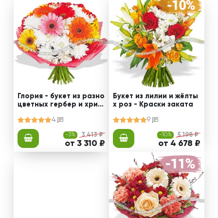
Глория - букет из разно
Букет из лилии и жёлты
цветных гербер и хриз
х роз - Краски заката
антемы
4
9
-3%
3 413 ₽
-10%
5 198 ₽
от 3 310 ₽
от 4 678 ₽