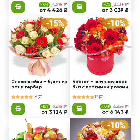
-10%
4 918 ₽
-3%
3 133 ₽
от 4 426 ₽
от 3 039 ₽
Слова любви – букет из
Бархат – шляпная коро
роз и гербер
бка с красными розами
16
12
-15%
3 675 ₽
-10%
6 825 ₽
от 3 124 ₽
от 6 143 ₽