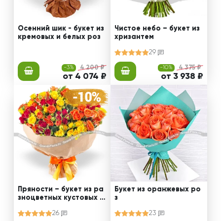
Осенний шик - букет из
Чистое небо – букет из
кремовых и белых роз
хризантем
29
-3%
4 200 ₽
-10%
4 375 ₽
от 4 074 ₽
от 3 938 ₽
Пряности – букет из ра
Букет из оранжевых ро
зноцветных кустовых р
з
оз
26
23