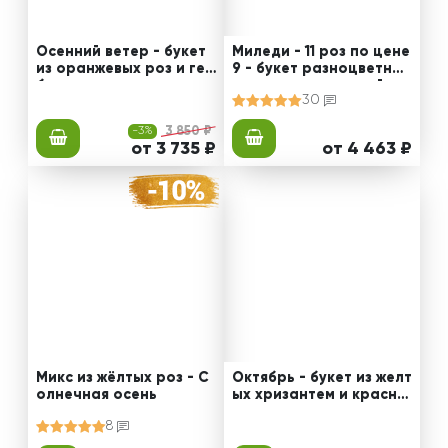
Осенний ветер - букет
Миледи - 11 роз по цене
из оранжевых роз и гер
9 - букет разноцветных
бер
роз с декоративной зе
30
ленью
-3%
3 850 ₽
от 3 735 ₽
от 4 463 ₽
Микс из жёлтых роз - С
Октябрь - букет из желт
олнечная осень
ых хризантем и красны
х гвоздик
8