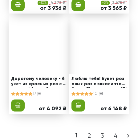
-10%
4 373 ₽
-3%
3 675 ₽
от 3 936 ₽
от 3 565 ₽
Дорогому человеку - б
Люблю тебя! Букет роз
укет из красных роз с з
овых роз с эвкалиптом!
еленью! Акция 9 роз по
Акция 15 роз по цене 13!
17
10
цене 7!
от 4 092 ₽
от 6 148 ₽