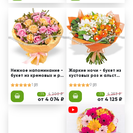
Нежное напоминание -
Жаркие ночи - букет из
букет из кремовых и ро
кустовых роз и альстро
зовых роз
мерии
1
9
-3%
4 200 ₽
-3%
4 253 ₽
от 4 074 ₽
от 4 125 ₽