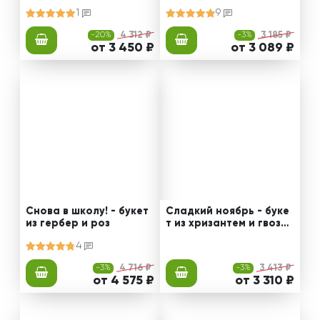
нтем
1
9
-20%
4 312 ₽
-3%
3 185 ₽
от 3 450 ₽
от 3 089 ₽
Снова в школу! - букет
Сладкий ноябрь - буке
из гербер и роз
т из хризантем и гвозди
к
4
-3%
4 716 ₽
-3%
3 413 ₽
от 4 575 ₽
от 3 310 ₽