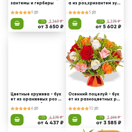
зантемы и герберы
а из роз,хризантем эус
том
9
5
-3%
3 763 ₽
-3%
5 775 ₽
от 3 650 ₽
от 5 602 ₽
Цветные кружева - бук
Осенний поцелуй - бук
ет из оранжевых роз и
ет из разноцветных ро
альстромерий
з и солидаго
6
10
-3%
4 575 ₽
-3%
3 696 ₽
от 4 437 ₽
от 3 585 ₽