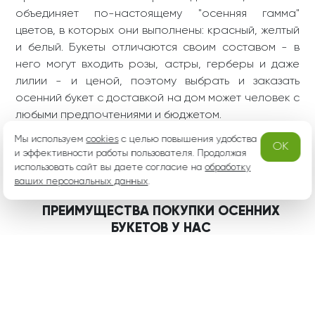
Небесные сны – букет и
Весенняя свежесть – бу
з хризантем
кет из альстромерии
5
12
-10%
3 325 ₽
-10%
3 850 ₽
от 2 993 ₽
от 3 465 ₽
Мы используем
cookies
с целью повышения удобства
OK
и эффективности работы пользователя. Продолжая
использовать сайт вы даете согласие на
обработку
ваших персональных данных
.
Нежное очарование –
Летнее приключение –
букет из гербер
букет из разноцветной
альстромерии
4
9
-3%
3 063 ₽
-10%
4 375 ₽