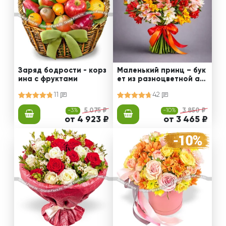
Заряд бодрости - корз
Маленький принц – бук
ина с фруктами
ет из разноцветной ал
ьстромерии
11
42
-3%
5 075 ₽
-10%
3 850 ₽
от 4 923 ₽
от 3 465 ₽