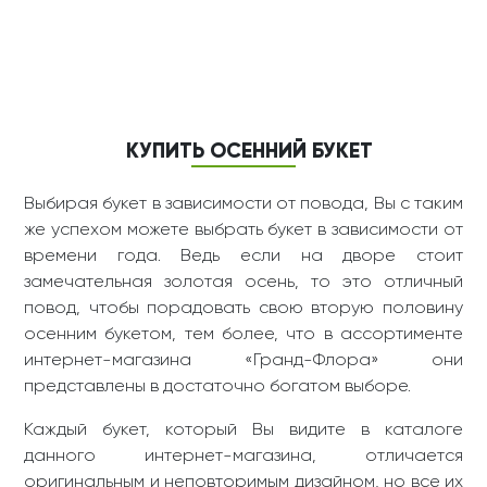
Без лишних слов – шляп
Окутывая нежностью -
ная коробка с розами
новый нежный букет из
роз, хризантем
12
14
-10%
7 700 ₽
-3%
3 413 ₽
от 6 930 ₽
от 3 310 ₽