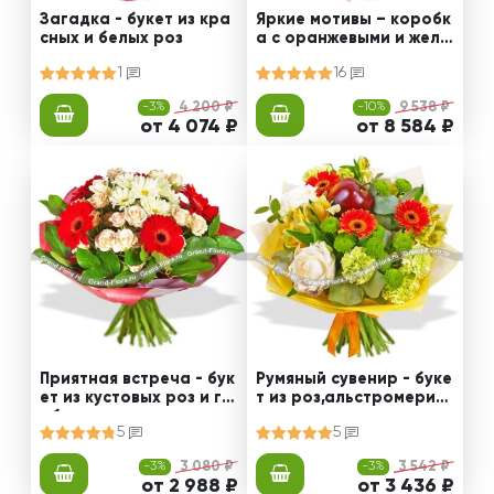
Загадка - букет из кра
Яркие мотивы – коробк
сных и белых роз
а с оранжевыми и желт
ыми хризантемами
1
16
-3%
4 200 ₽
-10%
9 538 ₽
от 4 074 ₽
от 8 584 ₽
Приятная встреча - бук
Румяный сувенир - буке
ет из кустовых роз и ге
т из роз,альстромерии
рбер
и гвоздик
5
5
-3%
3 080 ₽
-3%
3 542 ₽
от 2 988 ₽
от 3 436 ₽