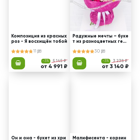
Композиция из красных
Радужные мечты – буке
роз - Я восхищён тобой
т из разноцветных герб
ер
11
30
-3%
5 145 ₽
-3%
3 238 ₽
от 4 991 ₽
от 3 140 ₽
Он и она - букет из хри
Малифисента - корзин