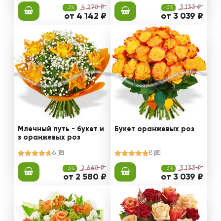
-3%
4 270 ₽
-3%
3 133 ₽
от 4 142 ₽
от 3 039 ₽
Млечный путь - букет и
Букет оранжевых роз
з оранжевых роз
6
8
-3%
2 660 ₽
-3%
3 133 ₽
от 2 580 ₽
от 3 039 ₽