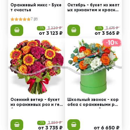
Оранжевый микс - Буке
Октябрь - букет из желт
т счастья
ых хризантем и красны
х гвоздик
7
-3%
3 220 ₽
-3%
3 675 ₽
от 3 123 ₽
от 3 565 ₽
Осенний ветер - букет
Школьный звонок - кор
из оранжевых роз и гер
обка с оранжевыми роз
бер
ами и эустомой
-3%
3 850 ₽
от 3 735 ₽
от 6 650 ₽