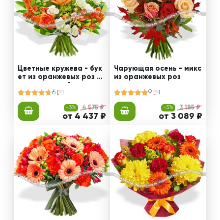
Цветные кружева - бук
Чарующая осень - микс
ет из оранжевых роз и
из оранжевых роз
альстромерий
6
9
-3%
4 575 ₽
-3%
3 185 ₽
от 4 437 ₽
от 3 089 ₽