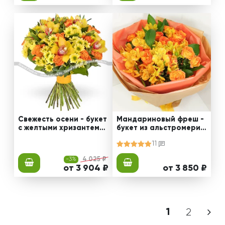
Свежесть осени - букет
Мандариновый фреш -
с желтыми хризантема
букет из альстромерий
ми и орхидеями
и кустовых роз
11
-3%
4 025 ₽
от 3 904 ₽
от 3 850 ₽
1
2