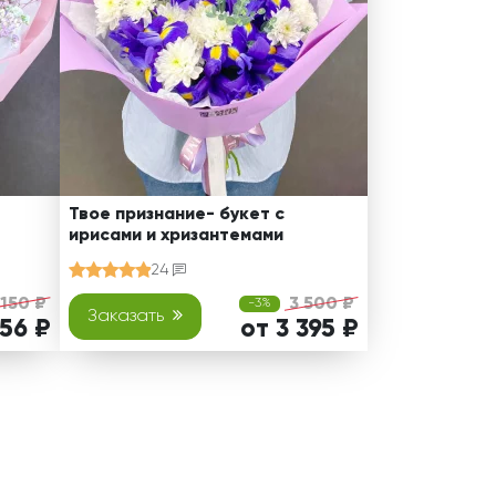
Твое признание- букет с
ирисами и хризантемами
24
 150 ₽
3 500 ₽
-3%
Заказать
056 ₽
от 3 395 ₽