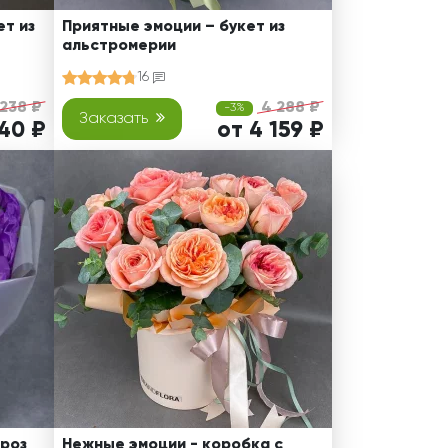
т из
Приятные эмоции – букет из
альстромерии
16
 238 ₽
4 288 ₽
-3%
Заказать
140 ₽
от 4 159 ₽
 роз
Нежные эмоции - коробка с