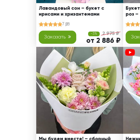
Лавандовый сон – букет с
Букет
ирисами и хризантемами
роз –
7
2 975 ₽
-3%
Заказать
Зак
от 2 886 ₽
Мы будем вместе! – сборный
Нежны