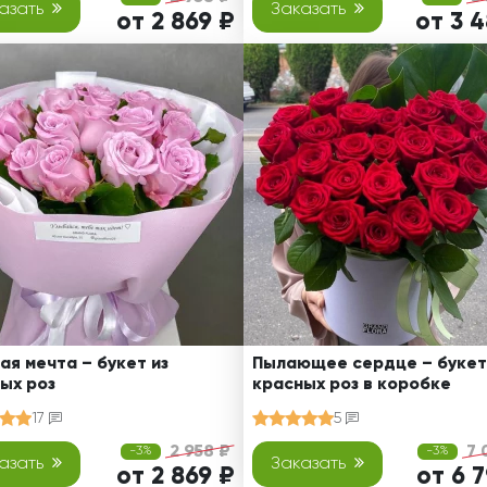
азать
Заказать
от 2 869 ₽
от 3 
ая мечта – букет из
Пылающее сердце – букет
ых роз
красных роз в коробке
17
5
2 958 ₽
7 
-3%
-3%
азать
Заказать
от 2 869 ₽
от 6 