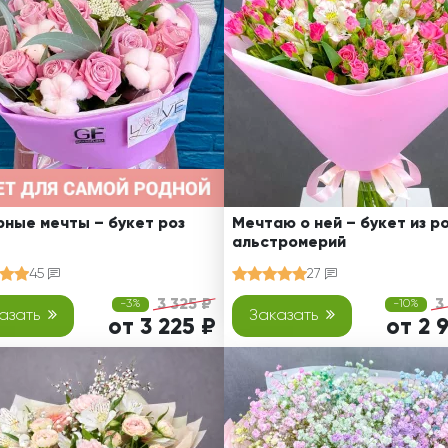
Свадьба
Подруге
Свидание
Сестре
Спасибо!
Брату
Юбилей
Врачу
Коллеге
Бабушке
Дедушке
ные мечты – букет роз
Мечтаю о ней – букет из ро
альстромерий
45
27
3 325 ₽
3
-3%
-10%
азать
Заказать
от 3 225 ₽
от 2 