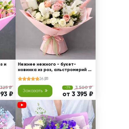
з и
Нежнее нежного - букет-
новинка из роз, альстромерий и
калл
26
 325 ₽
3 500 ₽
-3%
Заказать
993 ₽
от 3 395 ₽