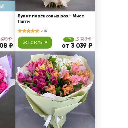
Букет персиковых роз - Мисс
Пигги
15
 675 ₽
3 133 ₽
-3%
Заказать
308 ₽
от 3 039 ₽