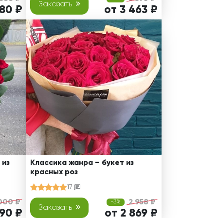
Заказать
480 ₽
от 3 463 ₽
 из
Классика жанра – букет из
красных роз
17
000 ₽
2 958 ₽
-3%
Заказать
790 ₽
от 2 869 ₽