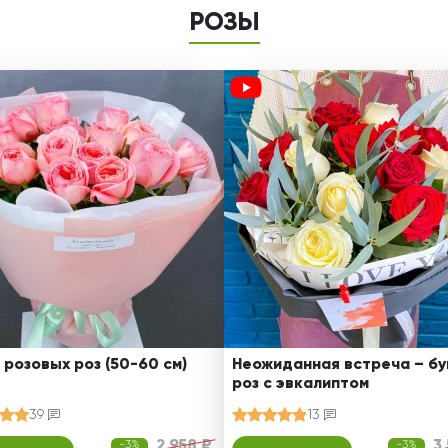
РОЗЫ
 розовых роз (50-60 см)
Неожиданная встреча – бу
роз с эвкалиптом
39
13
2 958 ₽
3
-3%
-3%