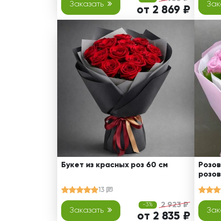
Заказать
Зак
от 2 869 ₽
Букет из красных роз 60 см
Розов
розов
13
2 923 ₽
-3%
Заказать
Зак
от 2 835 ₽