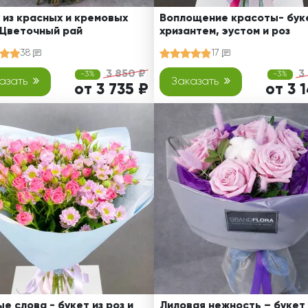
 из красных и кремовых
Воплощение красоты- буке
 Цветочный рай
хризантем, эустом и роз
38
17
3 850 ₽
3
-3%
-3%
азать
Заказать
от 3 735 ₽
от 3 
е слова - букет из роз и
Лиловая нежность – букет