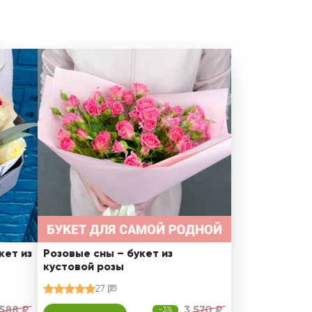
кет из
Розовые сны – букет из
кустовой розы
27
 588 ₽
3 570 ₽
-3%