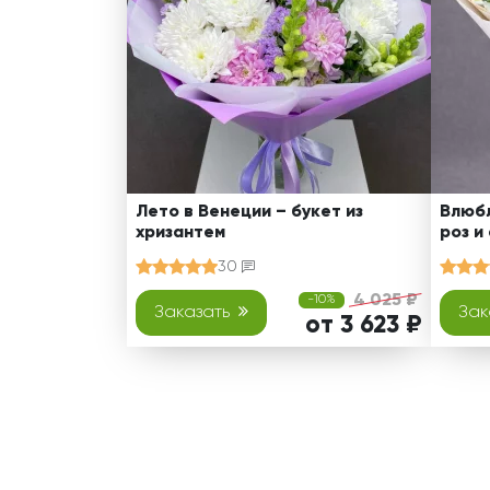
Лето в Венеции – букет из
Влюбл
хризантем
роз и
30
4 025 ₽
-10%
Заказать
Зак
от 3 623 ₽