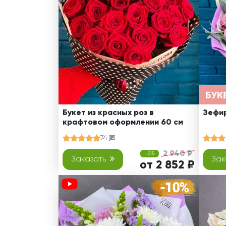
Розы поштучно
Монобукеты
Смешанные
5 роз
Разноцветные
Хризантемы
7 роз
Эксклюзивные букеты
Эустома
11 роз
15 роз
25 роз
51 роза
Букет из красных роз в
Зефир
крафтовом оформлении 60 см
101 роза
74
Розы Гран-При
2 940 ₽
-3%
Корзины с розами
Заказать
Зак
от 2 852 ₽
Кустовые розы
Миксы из роз
Сердца из роз