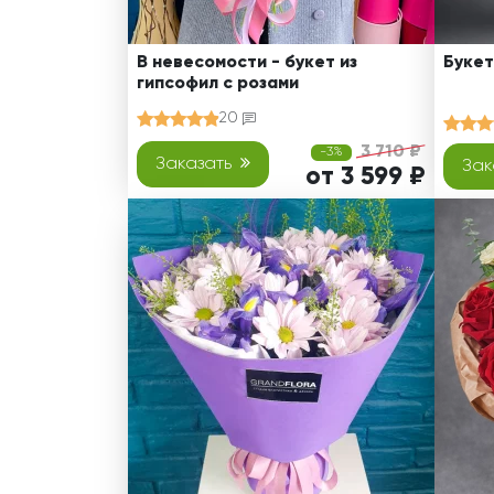
В невесомости - букет из
Букет
гипсофил с розами
20
3 710 ₽
-3%
Заказать
Зак
от 3 599 ₽