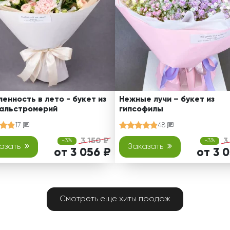
енность в лето - букет из
Нежные лучи – букет из
 альстромерий
гипсофилы
17
48
3 150 ₽
3
-3%
-3%
азать
Заказать
от 3 056 ₽
от 3 
Смотреть еще хиты продаж