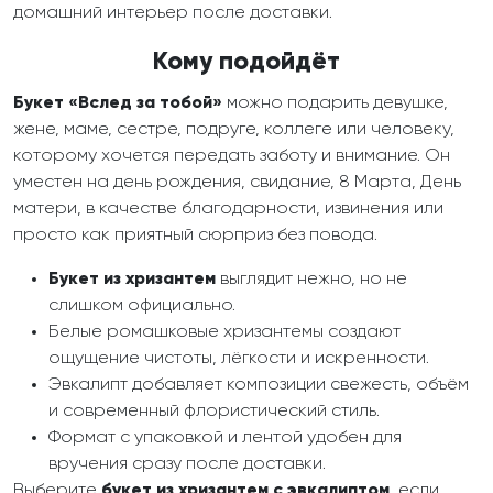
домашний интерьер после доставки.
Кому подойдёт
Букет «Вслед за тобой»
можно подарить девушке,
жене, маме, сестре, подруге, коллеге или человеку,
которому хочется передать заботу и внимание. Он
уместен на день рождения, свидание, 8 Марта, День
матери, в качестве благодарности, извинения или
просто как приятный сюрприз без повода.
Букет из хризантем
выглядит нежно, но не
слишком официально.
Белые ромашковые хризантемы создают
ощущение чистоты, лёгкости и искренности.
Эвкалипт добавляет композиции свежесть, объём
и современный флористический стиль.
Формат с упаковкой и лентой удобен для
вручения сразу после доставки.
Выберите
букет из хризантем с эвкалиптом
, если