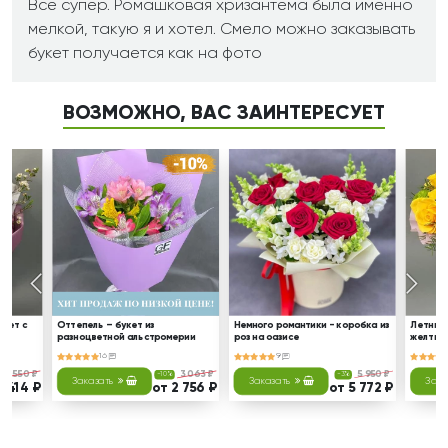
Все супер. Ромашковая хризантема была именно
мелкой, такую я и хотел. Смело можно заказывать
букет получается как на фото
ВОЗМОЖНО, ВАС ЗАИНТЕРЕСУЕТ
укет с
Оттепель – букет из
Немного романтики - коробка из
Летние 
разноцветной альстромерии
роз на оазисе
желтыми
хризан
16
9
4 550 ₽
3 063 ₽
5 950 ₽
-10%
-3%
Заказать
Заказать
Зака
4 414 ₽
от 2 756 ₽
от 5 772 ₽