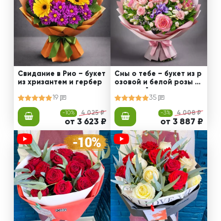
Свидание в Рио – букет
Сны о тебе – букет из р
из хризантем и гербер
озовой и белой розы с
эустомой
19
35
-10%
4 025 ₽
-3%
4 008 ₽
от 3 623 ₽
от 3 887 ₽