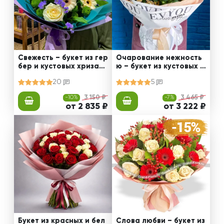
Свежесть – букет из гер
Очарование нежность
бер и кустовых хризант
ю – букет из кустовых х
ем
ризантем
20
5
-10%
3 150 ₽
-7%
3 465 ₽
от 2 835 ₽
от 3 222 ₽
Букет из красных и бел
Слова любви – букет из