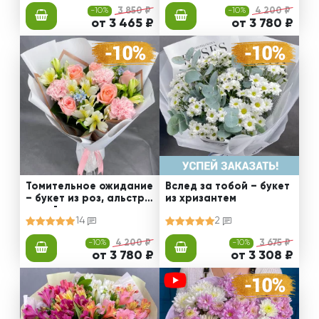
-10%
3 850 ₽
-10%
4 200 ₽
от 3 465 ₽
от 3 780 ₽
Томительное ожидание
Вслед за тобой – букет
– букет из роз, альстро
из хризантем
мерий и диантусов
14
2
-10%
4 200 ₽
-10%
3 675 ₽
от 3 780 ₽
от 3 308 ₽