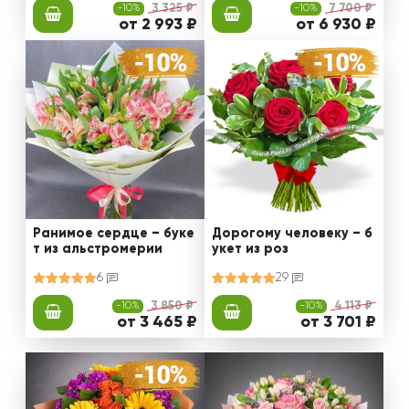
-10%
3 325 ₽
-10%
7 700 ₽
от 2 993 ₽
от 6 930 ₽
Ранимое сердце – буке
Дорогому человеку – б
т из альстромерии
укет из роз
6
29
-10%
3 850 ₽
-10%
4 113 ₽
от 3 465 ₽
от 3 701 ₽