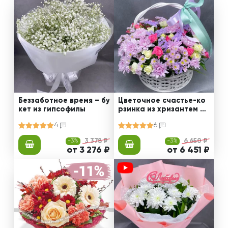
Беззаботное время – бу
Цветочное счастье-ко
кет из гипсофилы
рзинка из хризантем и
кустовых роз
4
6
-3%
3 378 ₽
-3%
6 650 ₽
от 3 276 ₽
от 6 451 ₽