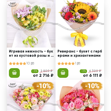
Игривая нежность - бук
Реверанс - букет с герб
ет из кустовой розы и х
ерами и хризантемами
ризантемы
10
1
-3%
2 800 ₽
-3%
6 300 ₽
от 2 716 ₽
от 6 111 ₽