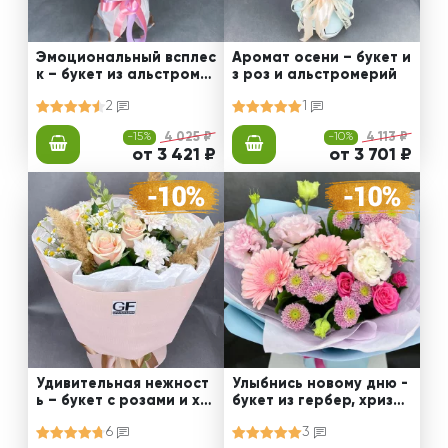
Эмоциональный всплес
Аромат осени – букет и
к – букет из альстроме
з роз и альстромерий
рии
2
1
-15%
4 025 ₽
-10%
4 113 ₽
от 3 421 ₽
от 3 701 ₽
Удивительная нежност
Улыбнись новому дню -
ь – букет с розами и хр
букет из гербер, хризан
изантемами
тем и эустом
6
3