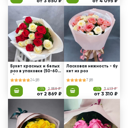
от 3 650 ₽
от 4 095 ₽
Букет красных и белых
Ласковая нежность - бу
роз в упаковке (50-60 с
кет из роз
м)
24
7
-3%
2 958 ₽
-3%
3 413 ₽
от 2 869 ₽
от 3 310 ₽