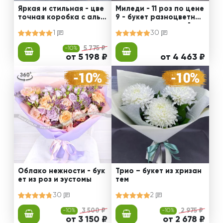
Яркая и стильная - цве
Миледи - 11 роз по цене
точная коробка с альс
9 - букет разноцветных
тромериями
роз с декоративной зе
1
30
ленью
-10%
5 775 ₽
от 5 198 ₽
от 4 463 ₽
Облако нежности - бук
Трио – букет из хризан
ет из роз и эустомы
тем
30
2
-10%
3 500 ₽
-10%
2 975 ₽
от 3 150 ₽
от 2 678 ₽