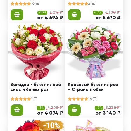
16
2
-10%
5 215 ₽
-10%
6 300 ₽
от 4 694 ₽
от 5 670 ₽
Загадка - букет из кра
Красивый букет из роз
сных и белых роз
– Страна любви
1
15
-3%
4 200 ₽
-3%
3 238 ₽
от 4 074 ₽
от 3 140 ₽