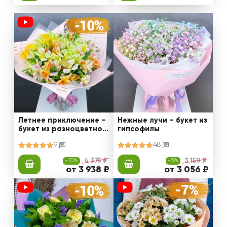
Летнее приключение –
Нежные лучи – букет из
букет из разноцветной
гипсофилы
альстромерии
9
48
-10%
4 375 ₽
-3%
3 150 ₽
от 3 938 ₽
от 3 056 ₽