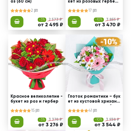
оз (60 см)
кет из розовых гербер
и альстромерии
2
17
-3%
2 573 ₽
-10%
3 855 ₽
от 2 495 ₽
от 3 470 ₽
Красное великолепие -
Глоток романтики – бук
букет из роз и гербер
ет из кустовой хризант
емы и розовых гербер
15
41
-3%
3 378 ₽
-10%
3 938 ₽
от 3 276 ₽
от 3 544 ₽