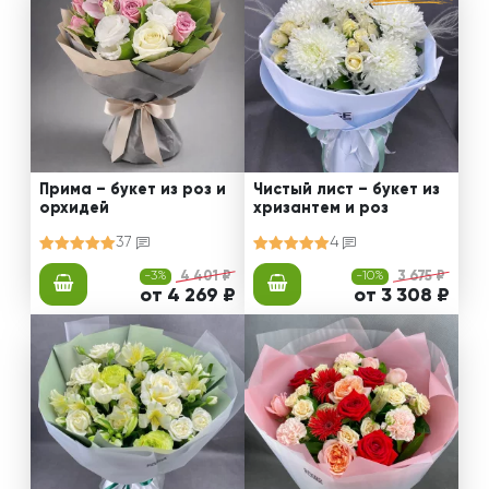
Прима – букет из роз и
Чистый лист – букет из
орхидей
хризантем и роз
37
4
-3%
4 401 ₽
-10%
3 675 ₽
от 4 269 ₽
от 3 308 ₽