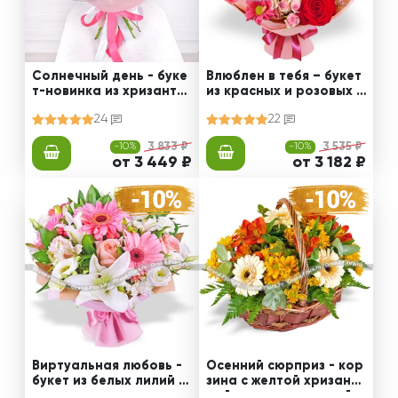
Солнечный день - буке
Влюблен в тебя – букет
т-новинка из хризанте
из красных и розовых р
мы, альстромерии и эус
оз
24
22
томы
-10%
3 833 ₽
-10%
3 535 ₽
от 3 449 ₽
от 3 182 ₽
Виртуальная любовь -
Осенний сюрприз - кор
букет из белых лилий и
зина с желтой хризанте
альстромерии
мой и альстромерией