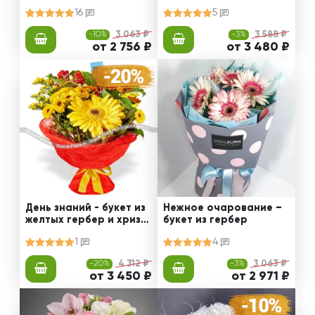
рии
м
16
5
-10%
3 063 ₽
-3%
3 588 ₽
от 2 756 ₽
от 3 480 ₽
День знаний - букет из
Нежное очарование –
желтых гербер и хриза
букет из гербер
нтем
1
4
-20%
4 312 ₽
-3%
3 063 ₽
от 3 450 ₽
от 2 971 ₽