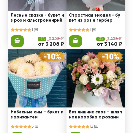
Лесные сказки - букет и
Страстная эмоция - бу
з роз и альстроменрий
кет из роз и гербер
1
1
-3%
3 308 ₽
-3%
3 238 ₽
от 3 208 ₽
от 3 140 ₽
Небесные сны – букет и
Без лишних слов – шляп
з хризантем
ная коробка с розами
5
12