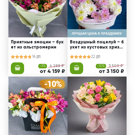
Приятные эмоции – бук
Воздушный поцелуй – б
ет из альстромерии
укет из кустовых хриза
нтем
16
22
-3%
4 288 ₽
-10%
3 500 ₽
от 4 159 ₽
от 3 150 ₽