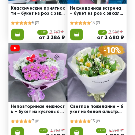
Классические приятнос
Неожиданная встреча
ти – букет из роз с эвка
– букет из роз с эвкали
липтом
птом
5
13
-10%
3 763 ₽
-3%
3 588 ₽
от 3 386 ₽
от 3 480 ₽
Неповторимая нежност
Светлое пожелание – б
ь – букет из кустовых х
укет из белой альстром
ризантем
ерии
3
13
-3%
3 763 ₽
-10%
4 550 ₽