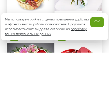
Изобилие – корзина из
Симфония - букет с раз
сочных фруктов
ноцветными герберами
Мы используем
cookies
с целью повышения удобства
OK
и белыми розами
и эффективности работы пользователя. Продолжая
16
19
использовать сайт вы даете согласие на
обработку
ваших персональных данных
.
-7%
7 196 ₽
-10%
4 200 ₽
от 6 692 ₽
от 3 780 ₽
Букет на усмотрение ф
В мире сказок - коробк
лориста
а с шоколадом Kinder
28
4