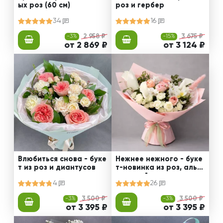
ых роз (60 см)
роз и гербер
34
16
-3%
2 958 ₽
-15%
3 675 ₽
от 2 869 ₽
от 3 124 ₽
Влюбиться снова - буке
Нежнее нежного - буке
т из роз и диантусов
т-новинка из роз, альст
ромерий и калл
4
26
-3%
3 500 ₽
-3%
3 500 ₽
от 3 395 ₽
от 3 395 ₽