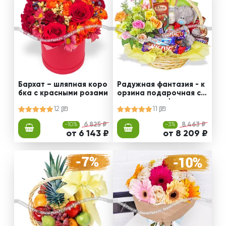
Бархат – шляпная коро
Радужная фантазия - к
бка с красными розами
орзина подарочная с ц
ветами и конфетами
12
11
-10%
6 825 ₽
-3%
8 463 ₽
от 6 143 ₽
от 8 209 ₽