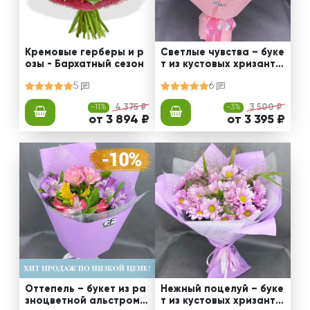
Кремовые герберы и р
Светлые чувства – буке
озы - Бархатный сезон
т из кустовых хризанте
м
5
6
-11%
4 375 ₽
-3%
3 500 ₽
от 3 894 ₽
от 3 395 ₽
Оттепель – букет из ра
Нежный поцелуй – буке
зноцветной альстроме
т из кустовых хризанте