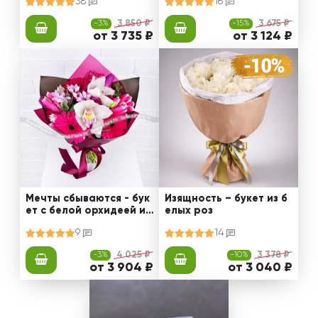
38
16
-3%
3 850 ₽
-15%
3 675 ₽
от 3 735 ₽
от 3 124 ₽
Мечты сбываются - бук
Изящность – букет из б
ет с белой орхидеей и
елых роз
кустовыми розами
9
14
-3%
4 025 ₽
-10%
3 378 ₽
от 3 904 ₽
от 3 040 ₽