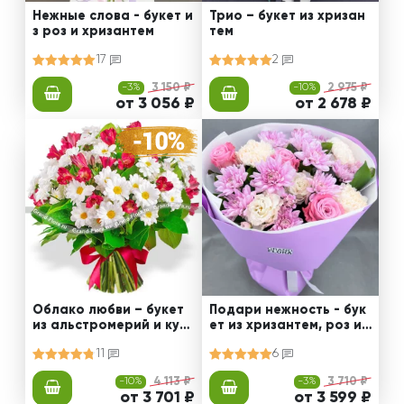
Нежные слова - букет и
Трио – букет из хризан
з роз и хризантем
тем
17
2
-3%
3 150 ₽
-10%
2 975 ₽
от 3 056 ₽
от 2 678 ₽
Облако любви – букет
Подари нежность - бук
из альстромерий и куст
ет из хризантем, роз и
овых хризантем
диантусов
11
6
-10%
4 113 ₽
-3%
3 710 ₽
от 3 701 ₽
от 3 599 ₽