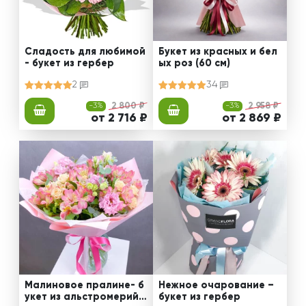
Сладость для любимой
Букет из красных и бел
- букет из гербер
ых роз (60 см)
2
34
-3%
2 800 ₽
-3%
2 958 ₽
от 2 716 ₽
от 2 869 ₽
Малиновое пралине- б
Нежное очарование –
укет из альстромерий,
букет из гербер