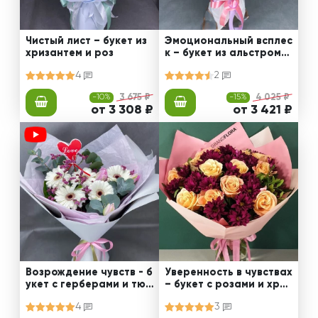
Чистый лист – букет из
Эмоциональный всплес
хризантем и роз
к – букет из альстроме
рии
4
2
-10%
3 675 ₽
-15%
4 025 ₽
от 3 308 ₽
от 3 421 ₽
Возрождение чувств - б
Уверенность в чувствах
укет с герберами и тюл
– букет с розами и хриз
ьпанами
антемами
4
3