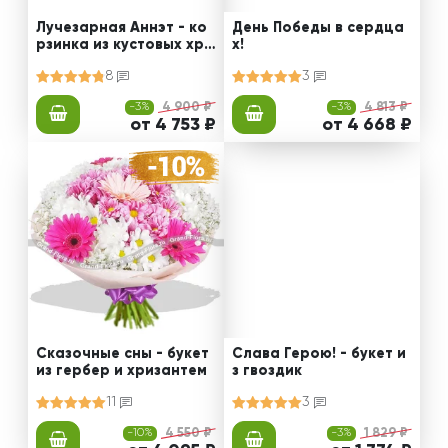
Лучезарная Аннэт - ко
День Победы в сердца
рзинка из кустовых хри
х!
зантем
8
3
-3%
4 900 ₽
-3%
4 813 ₽
от 4 753 ₽
от 4 668 ₽
Сказочные сны - букет
Слава Герою! - букет и
из гербер и хризантем
з гвоздик
11
3
-10%
4 550 ₽
-3%
1 829 ₽