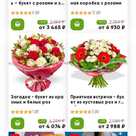
ь – букет с розами и хр
ная коробка с розами
изантемами
6
12
-10%
3 850 ₽
-10%
7 700 ₽
от 3 465 ₽
от 6 930 ₽
Загадка - букет из кра
Приятная встреча - бук
сных и белых роз
ет из кустовых роз и ге
рбер
1
5
-3%
4 200 ₽
-3%
3 080 ₽
от 4 074 ₽
от 2 988 ₽