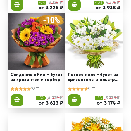
-3%
3 325 ₽
-10%
4 375 ₽
от 3 225 ₽
от 3 938 ₽
Свидание в Рио – букет
Летнее поле - букет из
из хризантем и гербер
хризантемы и альстро
мерии
19
9
-10%
4 025 ₽
-3%
3 273 ₽
от 3 623 ₽
от 3 174 ₽