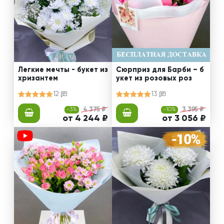
Легкие мечты - букет из
Сюрприз для Барби – б
хризантем
укет из розовых роз
12
13
-3%
4 375 ₽
-10%
3 395 ₽
от 4 244 ₽
от 3 056 ₽