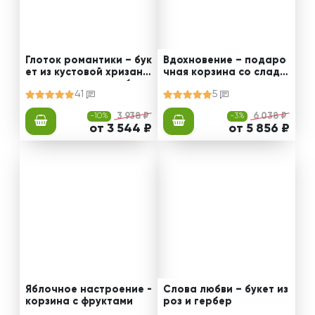
Глоток романтики – бук
Вдохновение – подаро
ет из кустовой хризант
чная корзина со сладо
емы и розовых гербер
стями
41
5
-10%
3 938 ₽
-3%
6 038 ₽
от 3 544 ₽
от 5 856 ₽
Яблочное настроение -
Слова любви – букет из
корзина с фруктами
роз и гербер