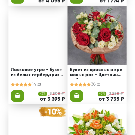
от 4 095 ₽
от 1 774 ₽
Ласковое утро - букет
Букет из красных и кре
из белых гербер,хризан
мовых роз – Цветочный
тем и гвоздик
рай
14
38
-3%
3 500 ₽
-3%
3 850 ₽
от 3 395 ₽
от 3 735 ₽