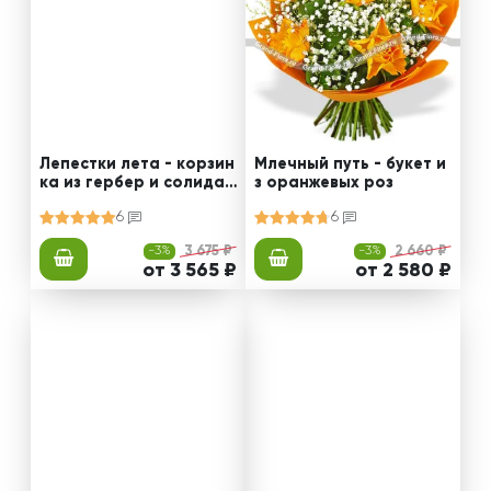
Лепестки лета - корзин
Млечный путь - букет и
ка из гербер и солидаг
з оранжевых роз
о
6
6
-3%
3 675 ₽
-3%
2 660 ₽
от 3 565 ₽
от 2 580 ₽