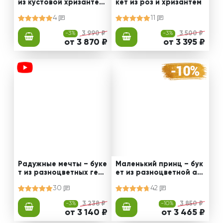
из кустовой хризантем
кет из роз и хризантем
ы и альстромерии
4
11
-3%
3 990 ₽
-3%
3 500 ₽
от 3 870 ₽
от 3 395 ₽
Радужные мечты – буке
Маленький принц – бук
т из разноцветных герб
ет из разноцветной ал
ер
ьстромерии
30
42
-3%
3 238 ₽
-10%
3 850 ₽
от 3 140 ₽
от 3 465 ₽