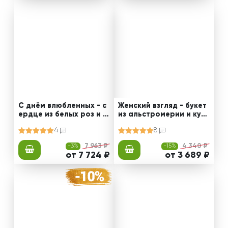
С днём влюбленных - с
Женский взгляд - букет
ердце из белых роз и г
из альстромерии и куст
иперикума
овых хризантем
4
8
-3%
7 963 ₽
-15%
4 340 ₽
от 7 724 ₽
от 3 689 ₽