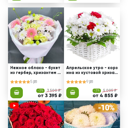
Нежное облако - букет
Апрельское утро - корз
из гербер, хризантем и
ина из кустовой хризан
эустом
темы и роз
5
9
-3%
3 500 ₽
-3%
5 005 ₽
от 3 395 ₽
от 4 855 ₽