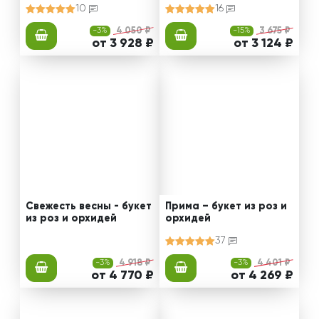
10
16
-3%
4 050 ₽
-15%
3 675 ₽
от 3 928 ₽
от 3 124 ₽
Свежесть весны - букет
Прима – букет из роз и
из роз и орхидей
орхидей
37
-3%
4 918 ₽
-3%
4 401 ₽
от 4 770 ₽
от 4 269 ₽