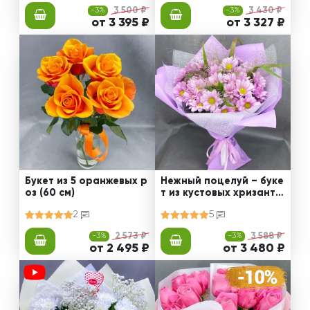
-3%
3 500 ₽
-3%
3 430 ₽
от 3 395 ₽
от 3 327 ₽
Букет из 5 оранжевых р
Нежный поцелуй – буке
оз (60 см)
т из кустовых хризанте
м
2
5
-3%
2 573 ₽
-3%
3 588 ₽
от 2 495 ₽
от 3 480 ₽