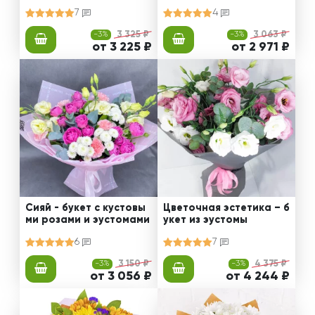
роз и эустом
7
4
-3%
3 325 ₽
-3%
3 063 ₽
от 3 225 ₽
от 2 971 ₽
Сияй - букет с кустовы
Цветочная эстетика – б
ми розами и эустомами
укет из эустомы
6
7
-3%
3 150 ₽
-3%
4 375 ₽
от 3 056 ₽
от 4 244 ₽