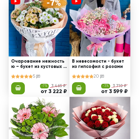
Очарование нежность
В невесомости - букет
ю – букет из кустовых х
из гипсофил с розами
ризантем
5
20
-7%
3 465 ₽
-3%
3 710 ₽
от 3 222 ₽
от 3 599 ₽