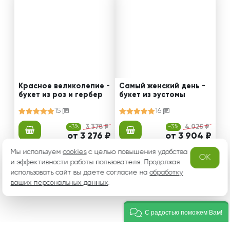
Красное великолепие -
Самый женский день -
букет из роз и гербер
букет из эустомы
15
16
-3%
3 378 ₽
-3%
4 025 ₽
от 3 276 ₽
от 3 904 ₽
Мы используем
cookies
с целью повышения удобства
OK
и эффективности работы пользователя. Продолжая
использовать сайт вы даете согласие на
обработку
ваших персональных данных
.
С радостью поможем Вам!