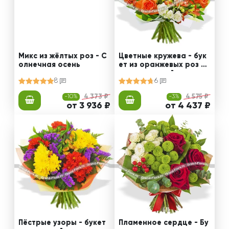
Микс из жёлтых роз - С
Цветные кружева - бук
олнечная осень
ет из оранжевых роз и
альстромерий
8
6
-10%
4 373 ₽
-3%
4 575 ₽
от 3 936 ₽
от 4 437 ₽
Пёстрые узоры - букет
Пламенное сердце - Бу