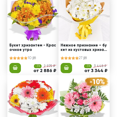
Букет хризантем - Крас
Нежное признание – бу
очное утро
кет из кустовых хризан
тем
10
27
-3%
2 975 ₽
-3%
3 448 ₽
от 2 886 ₽
от 3 344 ₽