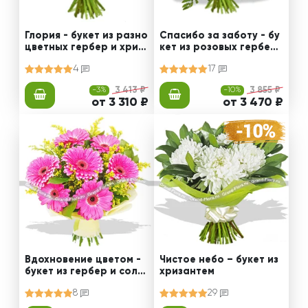
Глория - букет из разно
Спасибо за заботу - бу
цветных гербер и хриз
кет из розовых гербер
антемы
и альстромерии
4
17
-3%
3 413 ₽
-10%
3 855 ₽
от 3 310 ₽
от 3 470 ₽
Вдохновение цветом -
Чистое небо – букет из
букет из гербер и соли
хризантем
даго
8
29