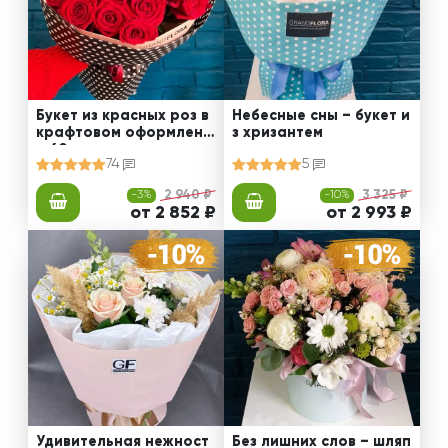
Букет из красных роз в
Небесные сны – букет и
крафтовом оформлени
з хризантем
и 60 см
74
5
-3%
2 940 ₽
-10%
3 325 ₽
от 2 852 ₽
от 2 993 ₽
Удивительная нежност
Без лишних слов – шляп