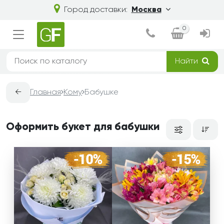
Город доставки:
Москва
0
Найти
←
Главная
Кому
Бабушке
Оформить букет для бабушки