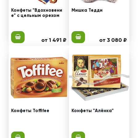
Конфеты "Вдохновени
Мишка Тедди
е" с цельным орехом
от 1 491 ₽
от 3 080 ₽
Конфеты Toffifee
Конфеты "Алёнка"