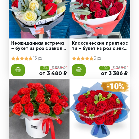
Неожиданная встреча
Классические приятнос
– букет из роз с эвкали
ти – букет из роз с эвка
птом
липтом
13
5
-3%
3 588 ₽
-10%
3 763 ₽
от 3 480 ₽
от 3 386 ₽