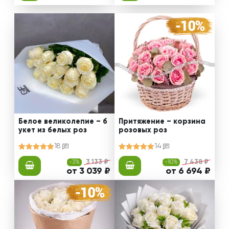
Белое великолепие – б
Притяжение – корзина
укет из белых роз
розовых роз
18
14
-3%
3 133 ₽
-10%
7 438 ₽
от 3 039 ₽
от 6 694 ₽