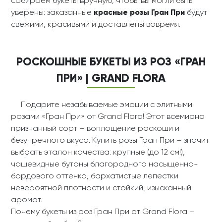
собираем букеты вручную, чтобы вы могли быть
уверены: заказанные
красные розы Гран При
будут
свежими, красивыми и доставлены вовремя.
РОСКОШНЫЕ БУКЕТЫ ИЗ РОЗ «ГРАН
ПРИ» | GRAND FLORA
Подарите незабываемые эмоции с элитными
розами «Гран При» от Grand Flora! Этот всемирно
признанный сорт – воплощение роскоши и
безупречного вкуса.
Купить розы Гран При – значит
выбрать эталон качества: крупные (до 12 см!),
чашевидные бутоны благородного насыщенно-
бордового оттенка, бархатистые лепестки
невероятной плотности и стойкий, изысканный
аромат.
Почему букеты из роз Гран При от Grand Flora –