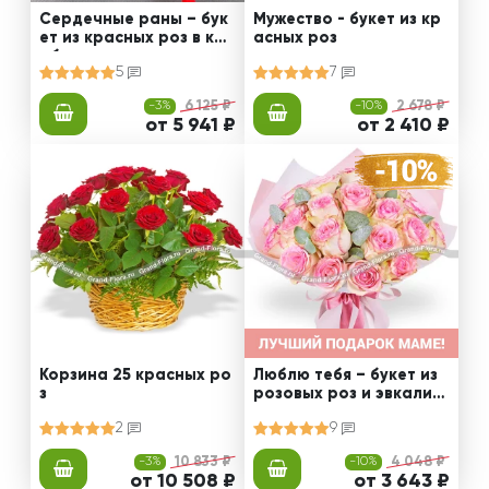
Сердечные раны – бук
Мужество - букет из кр
ет из красных роз в кор
асных роз
обке
5
7
-3%
6 125 ₽
-10%
2 678 ₽
от 5 941 ₽
от 2 410 ₽
Корзина 25 красных ро
Люблю тебя – букет из
з
розовых роз и эвкалип
та
2
9
-3%
10 833 ₽
-10%
4 048 ₽
от 10 508 ₽
от 3 643 ₽