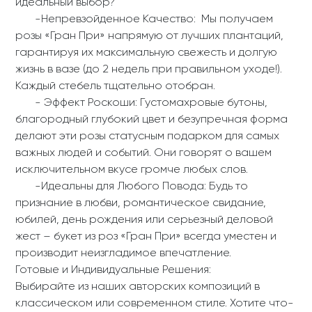
идеальный выбор?
-Непревзойденное Качество: Мы получаем
розы «Гран При» напрямую от лучших плантаций,
гарантируя их максимальную свежесть и долгую
жизнь в вазе (до 2 недель при правильном уходе!).
Каждый стебель тщательно отобран.
- Эффект Роскоши: Густомахровые бутоны,
благородный глубокий цвет и безупречная форма
делают эти розы статусным подарком для самых
важных людей и событий. Они говорят о вашем
исключительном вкусе громче любых слов.
-Идеальны для Любого Повода: Будь то
признание в любви, романтическое свидание,
юбилей, день рождения или серьезный деловой
жест – букет из роз «Гран При» всегда уместен и
производит неизгладимое впечатление.
Готовые и Индивидуальные Решения:
Выбирайте из наших авторских композиций в
классическом или современном стиле. Хотите что-