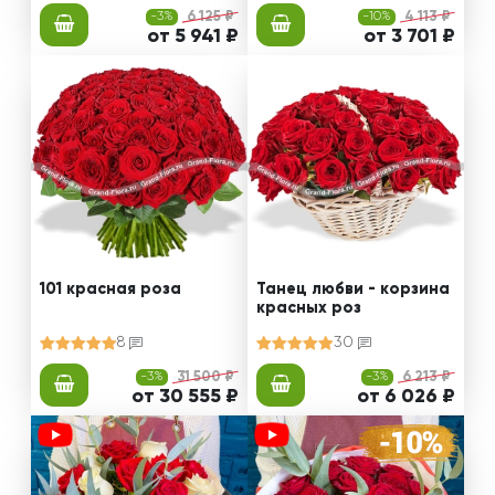
-3%
6 125 ₽
-10%
4 113 ₽
от 5 941 ₽
от 3 701 ₽
101 красная роза
Танец любви - корзина
красных роз
8
30
-3%
31 500 ₽
-3%
6 213 ₽
от 30 555 ₽
от 6 026 ₽