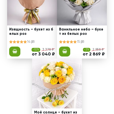
Изящность – букет из б
Ванильное небо – буке
елых роз
т из белых роз
14
15
-10%
3 378 ₽
-3%
2 958 ₽
от 3 040 ₽
от 2 869 ₽
Моё солнце – букет из