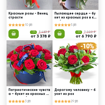
Красные розы - Венец
Пылающее сердце – бу
страсти
кет из красных роз в ко
робке
10
5
-3%
3 483 ₽
-3%
7 000 ₽
от 3 378 ₽
от 6 790 ₽
Патриотические чувств
Дорогому человеку – б
а – букет из красных р
укет из роз
оз в коробке
3
29