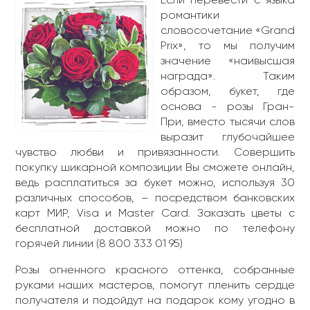
Если перевести с языка
романтики
словосочетание «Grand
Prix», то мы получим
значение «наивысшая
награда». Таким
образом, букет, где
основа - розы Гран-
При, вместо тысячи слов
выразит глубочайшее
чувство любви и привязанности. Совершить
покупку шикарной композиции Вы сможете онлайн,
ведь расплатиться за букет можно, используя 30
различных способов, – посредством банковских
карт МИР, Visa и Master Card. Заказать цветы с
бесплатной доставкой можно по телефону
горячей линии (8 800 333 01 95)
Розы огненного красного оттенка, собранные
руками наших мастеров, помогут пленить сердце
получателя и подойдут на подарок кому угодно в