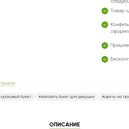
следующ
Товар с
Конфеты
оформл
Пришлем
Бесконт
 букете
 красивый букет
заказать букет для девушки
цветы на пр
ОПИСАНИЕ