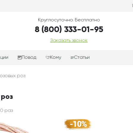
Круглосуточно. Бесплатно
8 (800) 333-01-95
Заказать звонок
иции
Повод
Кому
Статьи
ные корзины
Подарки-дополнения к
Парню
озовых роз
цветам
з цветов
Девушке
Выздоравливай
ые корзины
Женщине
 роз
День рождения
ые
Мужчине
ции
Извинения
Маме
10 раз
ые корзины
Любовь
Папе
коробке
Просто так
Ребенку