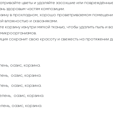
атривайте цветы и удаляйте засохшие или повреждённые 
нь здоровым частям композиции.
зину в прохладном, хорошо проветриваемом помещении
ой влажностью и сквозняками.
 корзину изнутри мягкой тканью, чтобы удалить пыль и в
х микроорганизмов.
ция сохранит свою красоту и свежесть на протяжении дл
лень, оазис, корзина.
лень, оазис, корзина.
лень, оазис, корзина.
елень, оазис, корзина.
лень, оазис, корзина.