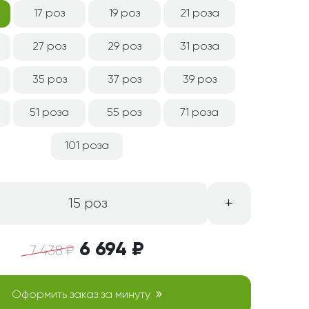
17 роз
19 роз
21 роза
27 роз
29 роз
31 роза
35 роз
37 роз
39 роз
51 роза
55 роз
71 роза
101 роза
+
15 роз
6 694 ₽
7 438 ₽
Оформить заказ за минуту