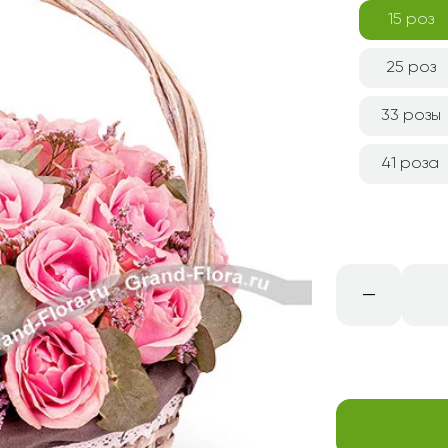
Свадьба
Подруге
15 роз
Свидание
Сестре
25 роз
Спасибо!
Брату
Юбилей
Врачу
33 розы
Коллеге
41 роза
Бабушке
Дедушке
–