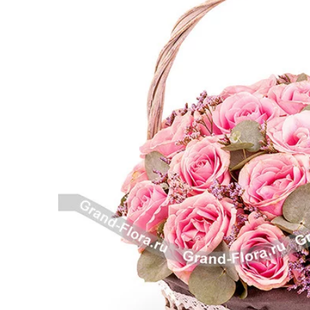
Розы поштучно
Монобукеты
Смешанные
5 роз
Разноцветные
Хризантемы
7 роз
Эксклюзивные букеты
Эустома
11 роз
15 роз
25 роз
51 роза
101 роза
Розы Гран-При
Корзины с розами
Кустовые розы
Миксы из роз
Сердца из роз