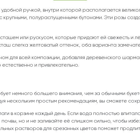
с удобной ручкой, внутри которой располагается велико
 крупными, полураспущенными бутонами. Эти розы созда
сташем или рускусом, которые придают ей свежесть и лё
таш слегка желтоватый оттенок, оба варианта замечат
ом для всей композиции, добавляя деревенского шарма 
о естественно и привлекательно.
ебует немного большего внимания, чем за обычными буке
я нескольким простым рекомендациям, вы сможете сохра
аги в корзине каждый день. Если вода полностью впитал
почвы, но и не заливайте её слишком сильно, чтобы избе
льных растворов для срезанных цветов поможет продлить