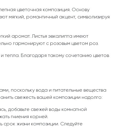
лепная цветочная композиция. Основу
ют мягкий, романтичный акцент, символизируя
гкий аромат. Листья эвкалипта имеют
ельно гармонируют с розовым цветом роз.
и тепла. Благодаря такому сочетанию цветов
тами, поскольку вода и питательные вещества
нить свежесть вашей композиции надолго:
ась, добавьте свежей воды комнатной
жать гниения корней.
 срок жизни композиции. Следуйте