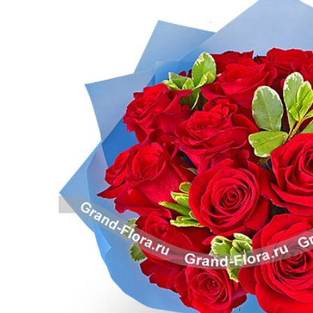
Розы поштучно
Монобукеты
Смешанные
5 роз
Разноцветные
Хризантемы
7 роз
Эксклюзивные букеты
Эустома
11 роз
15 роз
25 роз
51 роза
101 роза
Розы Гран-При
Корзины с розами
Кустовые розы
Миксы из роз
Сердца из роз