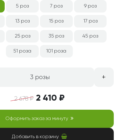
5 роз
7 роз
9 роз
13 роз
15 роз
17 роз
25 роз
35 роз
45 роз
51 роза
101 роза
+
3 розы
2 410 ₽
2 678 ₽
Оформить заказ за минуту
Добавить в корзину