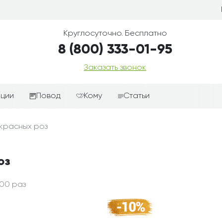
Круглосуточно. Бесплатно
8 (800) 333-01-95
Заказать звонок
иции
Повод
Кому
Статьи
ные корзины
Подарки-дополнения к
Парню
 красных роз
цветам
з цветов
Девушке
Выздоравливай
ые корзины
Женщине
оз
День рождения
ые
Мужчине
ции
Извинения
Маме
00 раз
ые корзины
Любовь
Папе
коробке
Просто так
Ребенку