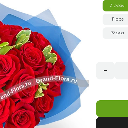
Свадьба
Подруге
3 розы
Свидание
Сестре
11 роз
Спасибо!
Брату
Юбилей
Врачу
19 роз
Коллеге
Бабушке
Дедушке
–