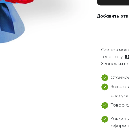
Добавить отк
Состав можн
телефону:
8
Звонок из л
Стоимос
Заказав
следующ
Товар с
Конфеты
оформл