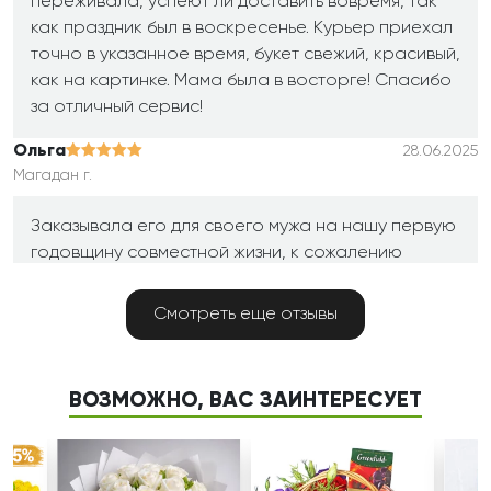
переживала, успеют ли доставить вовремя, так
как праздник был в воскресенье. Курьер приехал
точно в указанное время, букет свежий, красивый,
как на картинке. Мама была в восторге! Спасибо
за отличный сервис!
Ольга
28.06.2025
Магадан г.
Заказывала его для своего мужа на нашу первую
годовщину совместной жизни, к сожалению
находилась далеко в данный день. Цветы были
такими свежими и красивыми, что невозможно
Смотреть еще отзывы
было удержаться от восхищённых взглядов.
Доставили букет вовремя, и муж был тронут таким
вниманием. Ваша компания — истинные мастера
ВОЗМОЖНО, ВАС ЗАИНТЕРЕСУЕТ
своего дела!
Дмитрий
28.06.2025
Наро-Фоминск г.