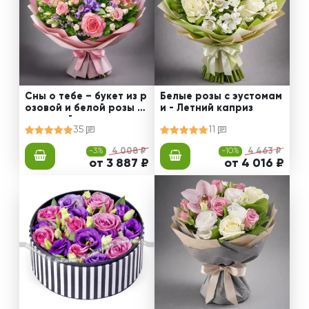
Сны о тебе – букет из р
Белые розы с эустомам
озовой и белой розы с
и - Летний каприз
эустомой
35
11
-3%
4 008 ₽
-10%
4 463 ₽
от 3 887 ₽
от 4 016 ₽