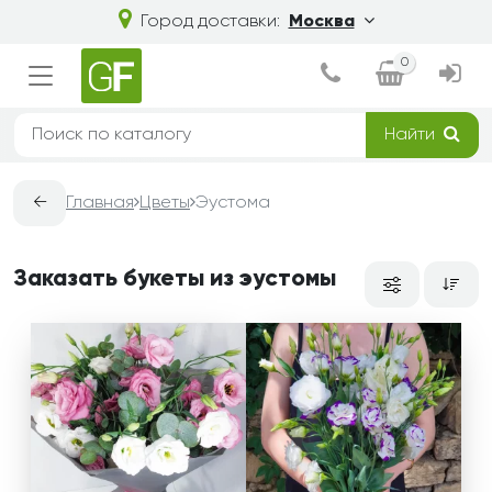
Город доставки:
Москва
0
Найти
←
Главная
Цветы
Эустома
Заказать букеты из эустомы