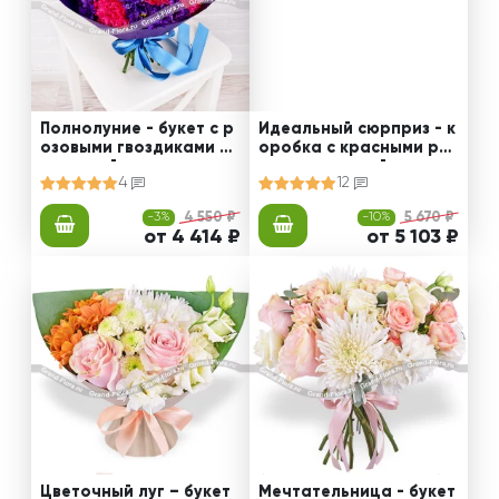
Полнолуние - букет с р
Идеальный сюрприз - к
озовыми гвоздиками и
оробка с красными роз
эустомой
ами и эустомой
4
12
-3%
4 550 ₽
-10%
5 670 ₽
от 4 414 ₽
от 5 103 ₽
Цветочный луг – букет
Мечтательница - букет