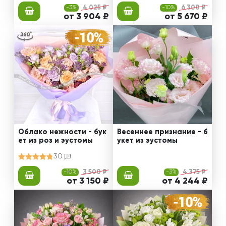
-3%
4 025 ₽
-10%
6 300 ₽
от 3 904 ₽
от 5 670 ₽
Облако нежности - бук
Весеннее признание - б
ет из роз и эустомы
укет из эустомы
30
-10%
3 500 ₽
-3%
4 375 ₽
от 3 150 ₽
от 4 244 ₽