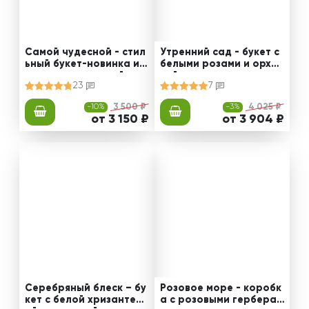
Самой чудесной - стил
Утренний сад - букет с
ьный букет-новинка из
белыми розами и орхид
роз, альстромерий и эу
еей
23
7
стомы
-10%
3 500 ₽
-3%
4 025 ₽
от 3 150 ₽
от 3 904 ₽
Серебряный блеск – бу
Розовое море - коробк
кет с белой хризантем
а с розовыми герберам