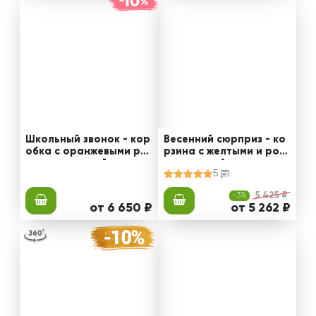
Школьный звонок - кор
Весенний сюрприз - ко
обка с оранжевыми роз
рзина с желтыми и роз
ами и эустомой
овыми герберами
5
-3%
5 425 ₽
от 6 650 ₽
от 5 262 ₽