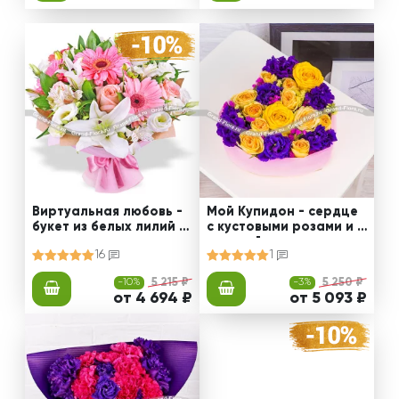
Виртуальная любовь -
Мой Купидон - сердце
букет из белых лилий и
с кустовыми розами и э
альстромерии
устомой
16
1
-10%
5 215 ₽
-3%
5 250 ₽
от 4 694 ₽
от 5 093 ₽