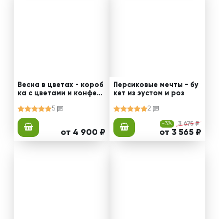
Весна в цветах - короб
Персиковые мечты - бу
ка с цветами и конфета
кет из эустом и роз
ми
5
2
-3%
3 675 ₽
от 4 900 ₽
от 3 565 ₽