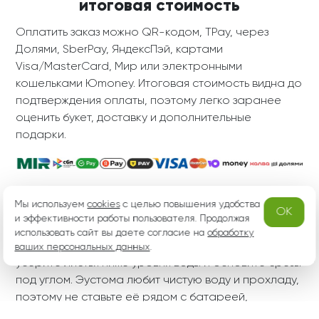
итоговая стоимость
Оплатить заказ можно QR-кодом, TPay, через
Долями, SberPay, ЯндексПэй, картами
Visa/MasterCard, Мир или электронными
кошельками Юmoney. Итоговая стоимость видна до
подтверждения оплаты, поэтому легко заранее
оценить букет, доставку и дополнительные
подарки.
Как ухаживать за эустомой после
Мы используем
cookies
с целью повышения удобства
OK
вручения
и эффективности работы пользователя. Продолжая
использовать сайт вы даете согласие на
обработку
Поставьте букет в чистую вазу с прохладной водой,
ваших персональных данных
.
уберите листья ниже уровня воды и обновите срезы
под углом. Эустома любит чистую воду и прохладу,
поэтому не ставьте её рядом с батареей,
кондиционером, фруктами и прямыми солнечными