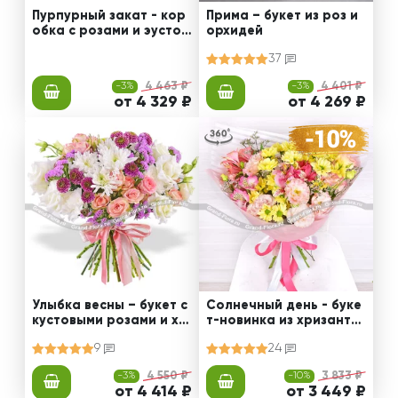
Пурпурный закат - кор
Прима – букет из роз и
обка с розами и эустом
орхидей
ами
37
-3%
4 463 ₽
-3%
4 401 ₽
от 4 329 ₽
от 4 269 ₽
Улыбка весны – букет с
Солнечный день - буке
кустовыми розами и хр
т-новинка из хризанте
изантемами
мы, альстромерии и эус
9
24
томы
-3%
4 550 ₽
-10%
3 833 ₽
от 4 414 ₽
от 3 449 ₽