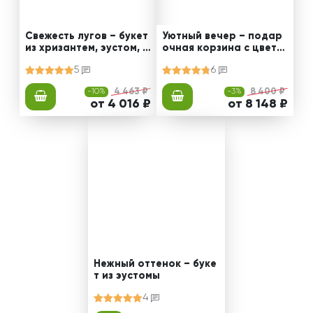
Свежесть лугов – букет
Уютный вечер – подар
из хризантем, эустом, р
очная корзина с цвета
оз
ми и сладостями
5
6
-10%
4 463 ₽
-3%
8 400 ₽
от 4 016 ₽
от 8 148 ₽
Нежный оттенок – буке
т из эустомы
4