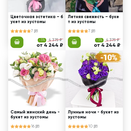
Цветочная эстетика – б
Летняя свежесть – буке
укет из эустомы
т из эустомы
7
7
-3%
4 375 ₽
-3%
4 375 ₽
от 4 244 ₽
от 4 244 ₽
Самый женский день -
Лунные ночи - букет из
букет из эустомы
эустомы
16
10