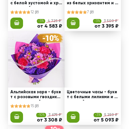
с белой эустомой и хри
из белых хризантем и э
зантемой
устомы
12
7
-3%
4 725 ₽
-3%
3 500 ₽
от 4 583 ₽
от 3 395 ₽
Альпийская заря - буке
Цветочные часы - буке
т с розовыми гвоздика
т с белыми лилиями и э
ми и эустомой
устомой
15
-10%
3 675 ₽
-3%
5 250 ₽
от 3 308 ₽
от 5 093 ₽