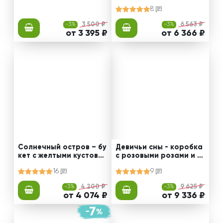
ой и эустомой
и и тюльпанами
8
-3%
3 500 ₽
-3%
6 563 ₽
от 3 395 ₽
от 6 366 ₽
Солнечный остров – бу
Девичьи сны - коробка
кет с желтыми кустовы
с розовыми розами и б
ми розами и хризантем
елыми тюльпанами
16
9
ой
-3%
4 200 ₽
-3%
9 625 ₽
от 4 074 ₽
от 9 336 ₽