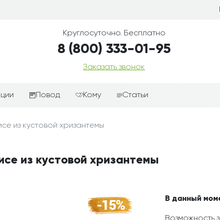
Круглосуточно. Бесплатно
8 (800) 333-01-95
Заказать звонок
иции
Повод
Кому
Статьи
ные корзины
Подарки-дополнения к
Парню
исе из кустовой хризантемы
цветам
з цветов
Девушке
Выздоравливай
ые корзины
Женщине
исе из кустовой хризантемы
День рождения
ые
Мужчине
ции
Извинения
Маме
ые корзины
Любовь
Папе
В данный мом
коробке
Просто так
Ребенку
Возможность з