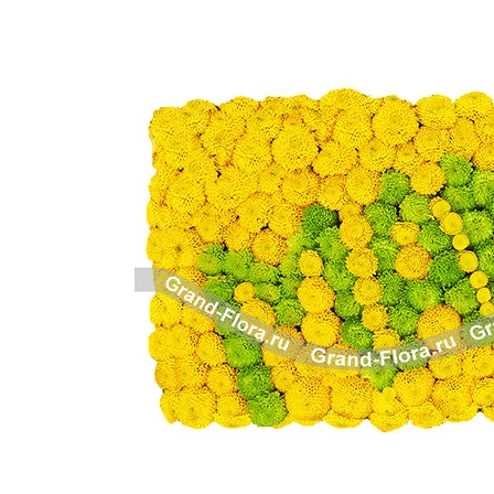
Розы поштучно
Монобукеты
Смешанные
5 роз
Разноцветные
Хризантемы
7 роз
Эксклюзивные букеты
Эустома
11 роз
15 роз
25 роз
51 роза
101 роза
Розы Гран-При
Корзины с розами
Кустовые розы
Миксы из роз
Сердца из роз