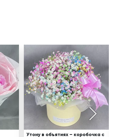
Утону в объятиях – коробочка с
Бирюзов