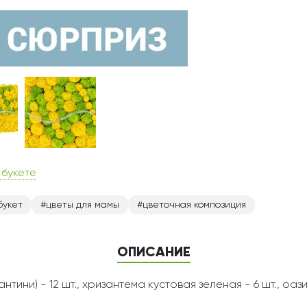
 букете
букет
цветы для мамы
цветочная композиция
ОПИСАНИЕ
тини) - 12 шт., хризантема кустовая зеленая - 6 шт., оази