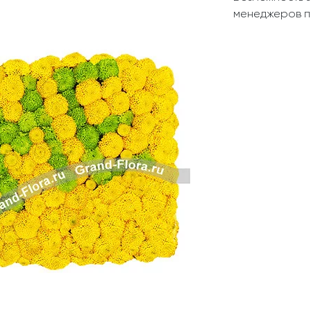
Свадьба
Подруге
менеджеров п
Свидание
Сестре
Спасибо!
Брату
Юбилей
Врачу
Коллеге
Бабушке
Дедушке