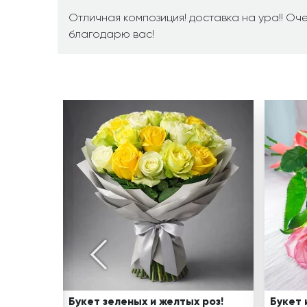
Отличная композиция! доставка на ура!! Оч
благодарю вас!
ет роз
рменном
 из
Букет зеленых и желтых роз!
Букет 