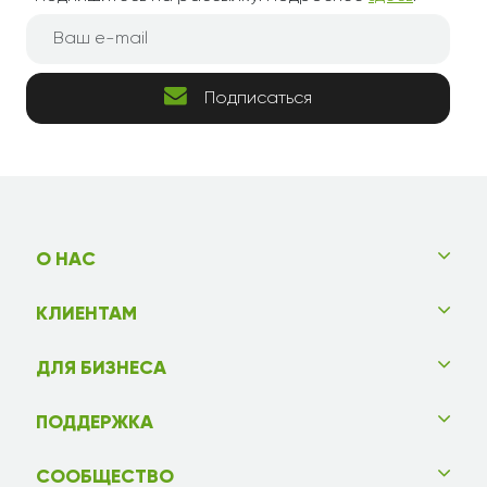
Все доставили, получатель доволен, благодарю)
Алена
12.03.2021
Подписаться
Тарко-Сале
Отличные розы! Розовые по оттенку немного
ярче, чем на фото, но букет смотрится просто
превосходно.Не успевала заехать за букетом
сама и заказала доставку чтобы сегодня
О НАС
вечером вручить на юбилее крёстной. Я очень
довольна! Спасибо за приятный сервис, доставку
КЛИЕНТАМ
в срок и свежие цветы.
ДЛЯ БИЗНЕСА
Татьяна
25.02.2021
Астрахань
ПОДДЕРЖКА
Заказала этот букет и очень довольна!
Прекрасные цветы!
СООБЩЕСТВО