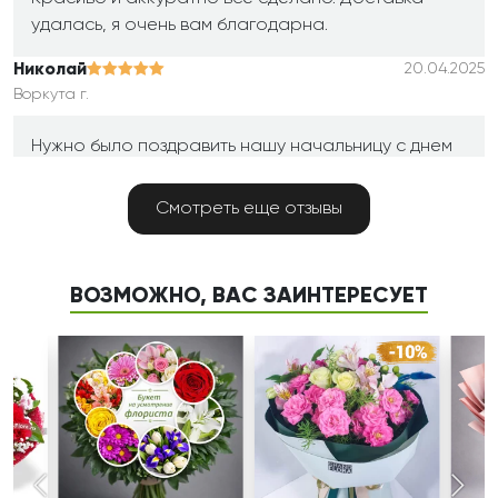
удалась, я очень вам благодарна.
Николай
20.04.2025
Воркута г.
Нужно было поздравить нашу начальницу с днем
рождения , но праздничная дата выпала на
выходной. Ложка дорога к обеду, хотели
Смотреть еще отзывы
поздравить именно день в день, вот и заказали
доставку. Выбрали этот букет, попросили
дополнительно доставить с цветами еще коробку
ВОЗМОЖНО, ВАС ЗАИНТЕРЕСУЕТ
конфет и открытку с пожеланиями от коллектива.
Все сделали в точности с нашим запросом! Букет
в варианте делюкс очень большой и цветы все
свежие, соответствуют фото! Спасибо за
доставку!!!
Карина
12.08.2023
Орск г.