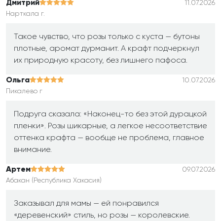
Дмитрий
11.07.2026
Нарткала г.
Такое чувство, что розы только с куста — бутоны
плотные, аромат дурманит. А крафт подчеркнул
их природную красоту, без лишнего пафоса.
Ольга
10.07.2026
Пикалево г
Подруга сказала: «Наконец-то без этой дурацкой
пленки». Розы шикарные, а легкое несоответствие
оттенка крафта — вообще не проблема, главное
внимание.
Артем
09.07.2026
Абакан (Республика Хакасия)
Заказывал для мамы — ей понравился
«деревенский» стиль, но розы — королевские.