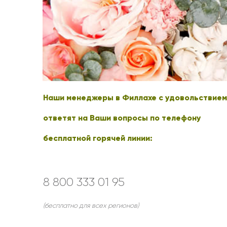
Оранжевые розы
В крафтовой бумаге
Розы
Розы поштучно
Монобукеты
Смешанные
5 роз
Разноцветные
Хризантемы
7 роз
Эксклюзивные букеты
Эустома
11 роз
15 роз
Наши менеджеры в Филлахе с удовольствием
25 роз
51 роза
ответят на Ваши вопросы по телефону
101 роза
бесплатной горячей линии:
Розы Гран-При
Корзины с розами
Кустовые розы
8 800 333 01 95
Миксы из роз
(бесплатно для всех регионов)
Сердца из роз