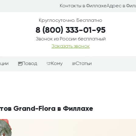
Контакты в Филлахе
Адрес в Фил
Круглосуточно. Бесплатно
8 (800) 333-01-95
Звонок из России бесплатный
Заказать звонок
иции
Повод
Кому
Статьи
ные корзины
Подарки-дополнения к
Парню
цветам
з цветов
Девушке
Выздоравливай
ые корзины
Женщине
День рождения
тов Grand-Flora в Филлахе
ые
Мужчине
ции
Извинения
Маме
ые корзины
Любовь
Папе
коробке
Просто так