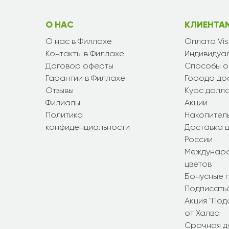
О НАС
КЛИЕНТА
О нас в Филлахе
Оплата Vi
Контакты в Филлахе
Индивидуал
Договор оферты
Способы о
Гарантии в Филлахе
Города до
Отзывы
Курс долл
Филиалы
Акции
Политика
Накопител
конфиденциальности
Доставка ц
России
Междунаро
цветов
Бонусные 
Подписатьс
Акция "По
от Халва
Срочная д