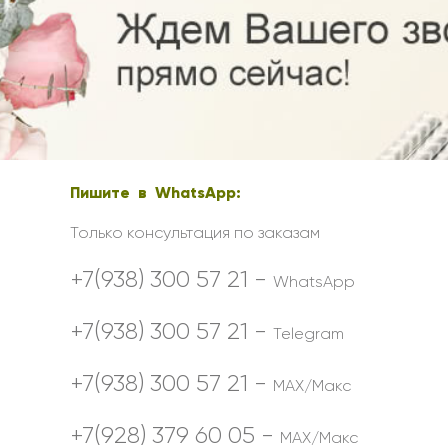
Ребенку
Свадьба
Подруге
Свидание
Сестре
Спасибо!
Брату
Юбилей
Врачу
Коллеге
Пишите в WhatsApp:
Бабушке
Дедушке
Только консультация по заказам
+7(938) 300 57 21 -
WhatsApp
+7(938) 300 57 21 -
Telegram
+7(938) 300 57 21 -
MAX/Макс
+7(928) 379 60 05 -
MAX/Макс