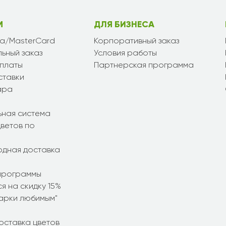
М
ДЛЯ БИЗНЕСА
sa/MasterCard
Корпоративный заказ
ьный заказ
Условия работы
платы
Партнерская программа
ставки
ара
ьная система
ветов по
дная доставка
программы
я на скидку 15%
дарки любимым"
оставка цветов