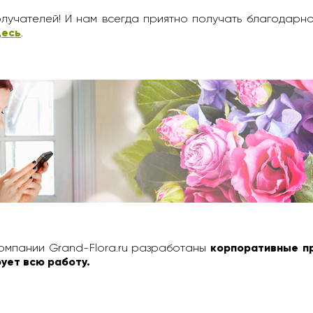
лучателей! И нам всегда приятно получать благодарн
десь
.
омпании Grand-Flora.ru разработаны
корпоративные п
ует всю работу.