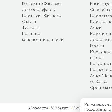
Контакты в Филлахе
Индивидуал
Договор оферты
Способы о
Гарантии в Филлахе
Города до
Отзывы
Курс долл
Филиалы
Акции
Политика
Накопител
конфиденциальности
Доставка ц
России
Междунаро
цветов
Бонусные 
Подписатьс
Акция "По
от Халва
Срочная д
Мы используем
c
Сладости
•
VIP букеты
•
Зимние букеты
•
Осен
Продолжая испол