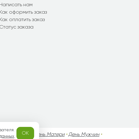
Написать нам
Как оформить заказ
Как оплатить заказ
Статус заказа
вателя.
OK
го Валентина
•
День Матери
•
День Мужчин
•
 данных
.