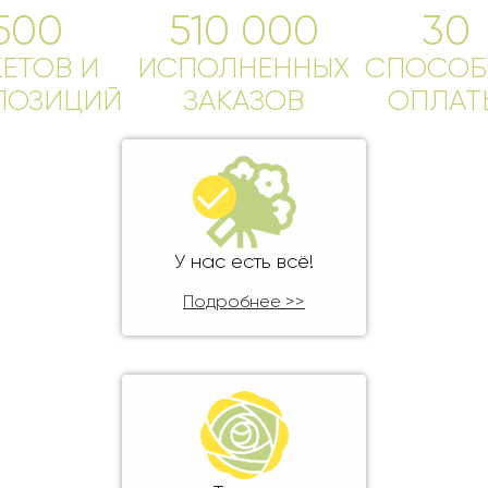
Ребенку
500
510 000
30
Свадьба
Подруге
КЕТОВ И
Свидание
ИСПОЛНЕННЫХ
СПОСОБ
Сестре
ПОЗИЦИЙ
ЗАКАЗОВ
ОПЛАТ
Спасибо!
Брату
Юбилей
Врачу
Коллеге
Бабушке
Дедушке
У нас есть всё!
Подробнее >>