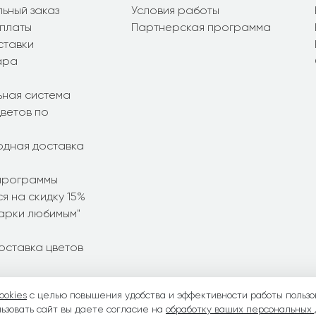
ьный заказ
Условия работы
платы
Партнерская программа
ставки
ара
ьная система
ветов по
дная доставка
программы
я на скидку 15%
дарки любимым"
оставка цветов
ookies
с целью повышения удобства и эффективности работы пользо
ние букеты
•
Летние букеты
•
Весенние букеты
•
День Свято
ьзовать сайт вы даете согласие на
обработку ваших персональных