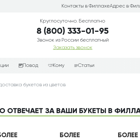
Контакты в Филлахе
Адрес в Фил
Круглосуточно. Бесплатно
8 (800) 333-01-95
Звонок из России бесплатный
Заказать звонок
иции
Повод
Кому
Статьи
ные корзины
Подарки-дополнения к
Парню
доставка букетов из цветов
цветам
з цветов
Девушке
Выздоравливай
ые корзины
Женщине
День рождения
О ОТВЕЧАЕТ ЗА ВАШИ БУКЕТЫ В ФИЛЛ
ые
Мужчине
ции
Извинения
Маме
ые корзины
Любовь
Папе
БОЛЕЕ
БОЛЕЕ
БОЛЕЕ
коробке
Просто так