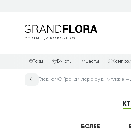
Магазин цветов в Филлах
Розы
Букеты
Цветы
Композ
Красные розы
АКЦИИ
Альстромерии
Подароч
←
Главная
О Гранд Флора.ру в Филлахе — 
Белые розы
Новинки
Гвоздики
Сердца и
Желтые розы
Хиты продаж
Герберы
Фруктов
КТ
Зелёные розы
Недорогие цветы
Каллы
Цветочн
компози
Кремовые розы
Красивые букеты
Лилии
Цветочн
Розовые розы
Авторские букеты
Орхидеи
БОЛЕЕ
Цветы в 