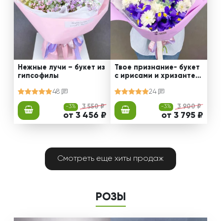
Нежные лучи – букет из
Твое признание- букет
гипсофилы
с ирисами и хризантем
ами
48
24
-3%
3 550 ₽
-3%
3 900 ₽
от 3 456 ₽
от 3 795 ₽
Смотреть еще хиты продаж
РОЗЫ