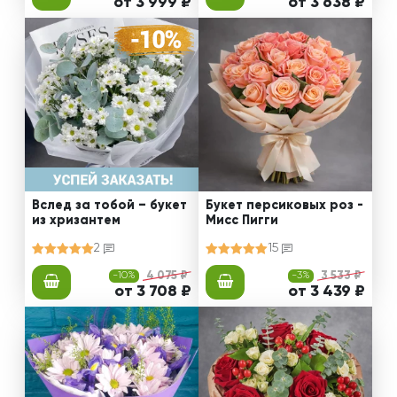
от 3 999 ₽
от 3 638 ₽
Вслед за тобой – букет
Букет персиковых роз -
из хризантем
Мисс Пигги
2
15
-10%
4 075 ₽
-3%
3 533 ₽
от 3 708 ₽
от 3 439 ₽