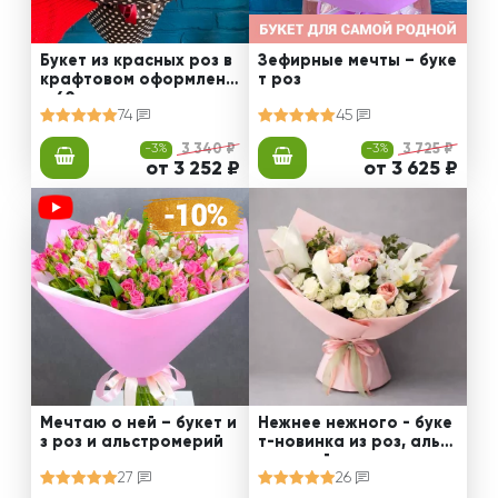
Букет из красных роз в
Зефирные мечты – буке
крафтовом оформлени
т роз
и 60 см
74
45
-3%
3 340 ₽
-3%
3 725 ₽
от 3 252 ₽
от 3 625 ₽
Мечтаю о ней – букет и
Нежнее нежного - буке
з роз и альстромерий
т-новинка из роз, альст
ромерий и калл
27
26