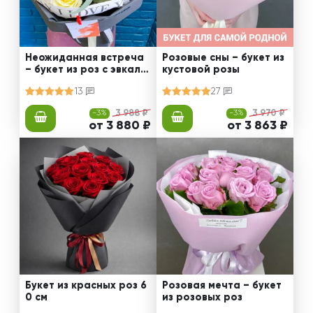
Неожиданная встреча
Розовые сны – букет из
– букет из роз с эвкали
кустовой розы
птом
13
27
-3%
3 988 ₽
-3%
3 970 ₽
от 3 880 ₽
от 3 863 ₽
Букет из красных роз 6
Розовая мечта – букет
0 см
из розовых роз