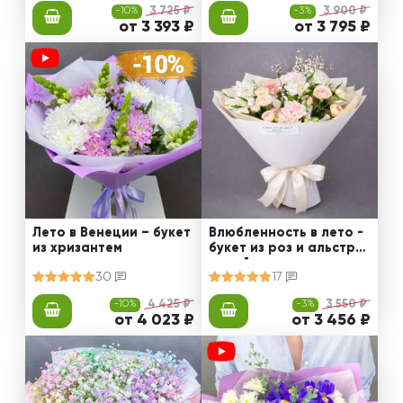
-10%
3 725 ₽
-3%
3 900 ₽
от 3 393 ₽
от 3 795 ₽
Лето в Венеции – букет
Влюбленность в лето -
из хризантем
букет из роз и альстро
мерий
30
17
-10%
4 425 ₽
-3%
3 550 ₽
от 4 023 ₽
от 3 456 ₽