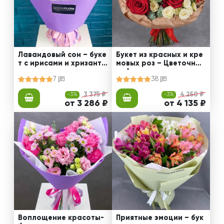
Лавандовый сон – буке
Букет из красных и кре
т с ирисами и хризанте
мовых роз – Цветочный
мами
рай
7
38
-3%
3 375 ₽
-3%
4 250 ₽
от 3 286 ₽
от 4 135 ₽
Воплощение красоты-
Приятные эмоции – бук