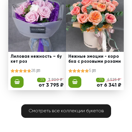
Лиловая нежность – бу
Нежные эмоции - коро
кет роз
бка с розовыми розами
28
5
-3%
3 900 ₽
-3%
6 525 ₽
от 3 795 ₽
от 6 341 ₽
Смотреть все коллекции букетов