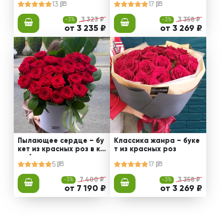
13
17
-3%
3 323 ₽
-3%
3 358 ₽
от 3 235 ₽
от 3 269 ₽
Пылающее сердце – бу
Классика жанра – буке
кет из красных роз в ко
т из красных роз
робке
5
17
-3%
7 400 ₽
-3%
3 358 ₽
от 7 190 ₽
от 3 269 ₽