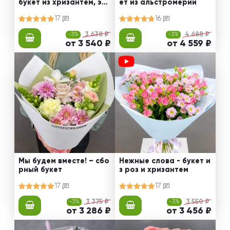
букет из хризантем, эус
ет из альстромерии
том и роз
17
16
-3%
3 638 ₽
-3%
4 688 ₽
от 3 540 ₽
от 4 559 ₽
Мы будем вместе! – сбо
Нежные слова - букет и
рный букет
з роз и хризантем
17
17
-3%
3 375 ₽
-3%
3 550 ₽
от 3 286 ₽
от 3 456 ₽