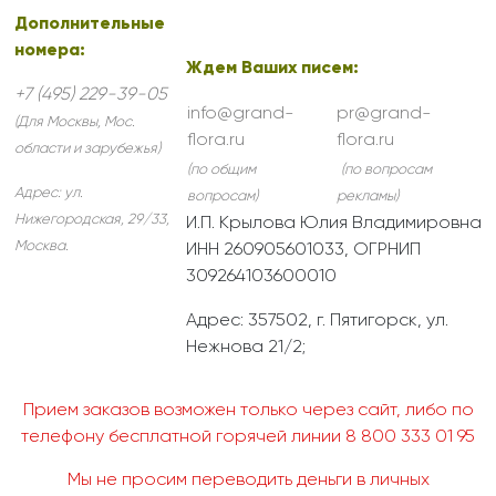
Дополнительные
номера:
Ждем Ваших писем:
+7 (495) 229-39-05
info@grand-
pr@grand-
(Для Москвы, Мос.
flora.ru
flora.ru
области и зарубежья)
(по общим
(по вопросам
Адрес:
ул.
вопросам)
рекламы)
Нижегородская, 29/33
,
И.П. Крылова Юлия Владимировна
Москва
.
ИНН 260905601033, ОГРНИП
309264103600010
Адрес: 357502, г. Пятигорск, ул.
Нежнова 21/2;
Прием заказов возможен только через сайт, либо по
телефону бесплатной горячей линии 8 800 333 01 95
Мы не просим переводить деньги в личных