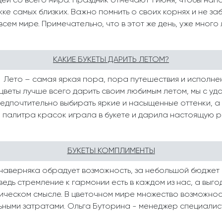
ей со всего мира. Праздник отмечают 1 июня, чтобы напо
е самых близких. Важно помнить о своих корнях и не заб
сем мире. Примечательно, что в этот же день, уже много л
КАКИЕ БУКЕТЫ ДАРИТЬ ЛЕТОМ?
? Лето – самая яркая пора, пора путешествия и исполне
 цветы лучше всего дарить своим любимым летом, мы с уд
едпочтительно выбирать яркие и насыщенные оттенки, а
я палитра красок играла в букете и дарила настоящую рад
БУКЕТЫ КОМПЛИМЕНТЫ
наверняка обрадует возможность, за небольшой бюджет п
ведь стремление к гармонии есть в каждом из нас, а выг
мическом смысле. В цветочном мире множество возможнос
ными затратами. Ольга Буторина - менеджер специалист.