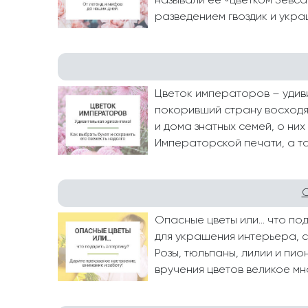
называли её «цветком Зевса
Розы поштучно
Монобукеты
Смешанные
разведением гвоздик и укра
5 роз
Разноцветные
Хризантемы
7 роз
Эксклюзивные букеты
Эустома
11 роз
Цветок императоров – удиви
15 роз
покоривший страну восходя
25 роз
и дома знатных семей, о ни
Императорской печати, а так
51 роза
101 роза
Розы Гран-При
С
Корзины с розами
Опасные цветы или… что под
Кустовые розы
для украшения интерьера, 
Розы, тюльпаны, лилии и пио
Миксы из роз
вручения цветов великое множ
Сердца из роз