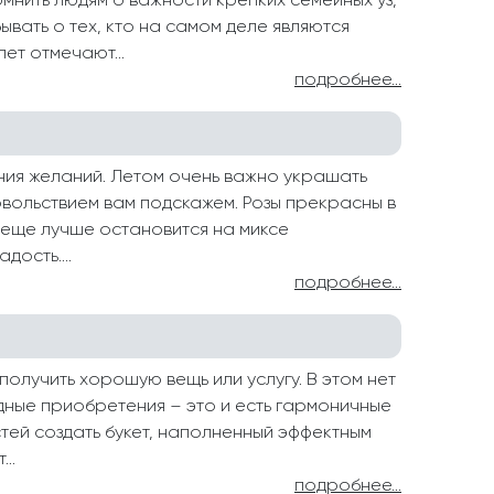
мнить людям о важности крепких семейных уз,
ывать о тех, кто на самом деле являются
ет отмечают...
подробнее...
ния желаний. Летом очень важно украшать
овольствием вам подскажем. Розы прекрасны в
 еще лучше остановится на миксе
ость....
подробнее...
олучить хорошую вещь или услугу. В этом нет
одные приобретения – это и есть гармоничные
тей создать букет, наполненный эффектным
..
подробнее...