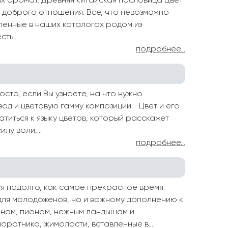
их аромат. Древняя китайская пословица Цвет
 доброго отношения. Все, что невозможно
ленные в наших каталогах родом из
ть...
подробнее...
сто, если Вы узнаете, на что нужно
вод и цветовую гамму композиции. Цвет и его
титься к языку цветов, который расскажет
лу воли,...
подробнее...
 надолго, как самое прекрасное время.
для молодоженов, но и важному дополнению к
анам, пионам, нежным ландышам и
ротника, жимолости, вставленные в...