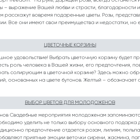
орт freedom. На руке, дарящей розы, всегда останется 
ы – выражение Вашей любви и страсти, благодарности и
ом расскажут вовремя подаренные цветы. Розы, представ
и. Все они имеют свои преимущества и недостатки, но ес
ЦВЕТОЧНЫЕ КОРЗИНЫ
шное удовольствие! Выбрать цветочную корзину будет про
сть роль человека в Вашей жизни, его предпочтения, по
рать солирующим в цветочной корзине? Здесь можно обра
й, основанных на цвете бутонов. Желтый – обозначает си
ВЫБОР ЦВЕТОВ ДЛЯ МОЛОДОЖЕНОВ
нов Свадебные мероприятия молодоженам запоминаются
обходимо уделить не только выбору основного подарка 
радиционно предпочтение отдается розам, лилиям, тюльп
бавляют приятные эмоции веточки сирени, жасмина, папо