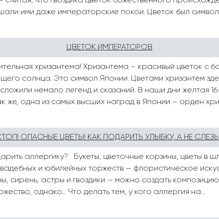
» считая, что гвоздика цветок божественного происхожд
Свадьба
Подруге
шали ими даже императорские покои. Цветок был символо
Свидание
Сестре
Спасибо!
Брату
ЦВЕТОК ИМПЕРАТОРОВ
Юбилей
Врачу
тельная хризантема! Хризантема – красивый цветок с бо
Коллеге
щего солнца. Это символ Японии. Цветами хризантем зде
Бабушке
х сложили немало легенд и сказаний. В наши дни желтая 
 же, одна из самых высших наград в Японии – орден хриз
Дедушке
ТОП! ОПАСНЫЕ ЦВЕТЫ! КАК ПОДАРИТЬ УЛЫБКУ, А НЕ СЛЕЗ
арить аллергику? Букеты, цветочные корзины, цветы в шл
свадебных и юбилейных торжеств — флористическое иску
ны, сирень, астры и гвоздики — можно создать композици
ество, однако... Что делать тем, у кого аллергия на...