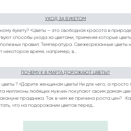
УХОД ЗА БУКЕТОМ
ному букету? «Цветы — это свободная красота в природ
твуют способы ухода за цветами, применяя которые цвет
полезных правил: Температура. Свежесрезанные цветы 
 некоторое время, например, в...
ПОЧЕМУ К 8 МАРТА ДОРОЖАЮТ ЦВЕТЫ?
цветы ? «Дарите женщинам цветы! Ни для чего, а просто 
рта миллионы любящих мужчин покупают своим дамам цвет
акануне праздника. Так в чем же причина роста цен? К
ать, что на подорожании цветов перед...