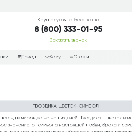
Круглосуточно. Бесплатно
8 (800) 333-01-95
Заказать звонок
иции
Повод
Кому
Статьи
ные корзины
Подарки-дополнения к
Парню
цветам
з цветов
Девушке
Выздоравливай
ые корзины
Женщине
День рождения
ые
Мужчине
ГВОЗДИКА: ЦВЕТОК-СИМВОЛ!
ции
Извинения
Маме
ые корзины
Любовь
 легенд и мифов до на наших дней Гвоздика – цветок изв
Папе
ое значение: от символа настоящей любви, брака и семь
коробке
Просто так
Ребенку