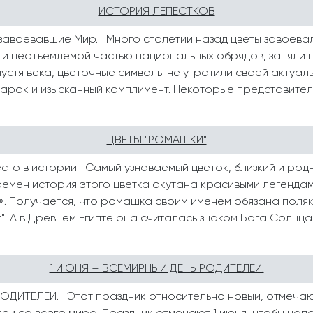
ИСТОРИЯ ЛЕПЕСТКОВ
 завоевавшие Мир. Много столетий назад цветы завоева
ли неотъемлемой частью национальных обрядов, заняли 
пустя века, цветочные символы не утратили своей актуал
арок и изысканный комплимент. Некоторые представители
ЦВЕТЫ "РОМАШКИ"
сто в истории Самый узнаваемый цветок, близкий и род
ремен история этого цветка окутана красивыми легендам
». Получается, что ромашка своим именем обязана поля
. А в Древнем Египте она считалась знаком Бога Солнца Ра
1 ИЮНЯ – ВСЕМИРНЫЙ ДЕНЬ РОДИТЕЛЕЙ.
ДИТЕЛЕЙ. Этот праздник относительно новый, отмечают е