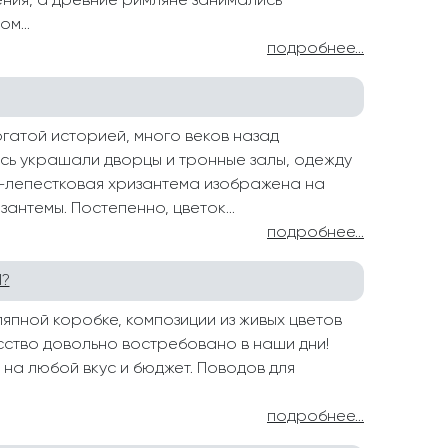
ения, а древние римляне занимались
м...
подробнее...
гатой историей, много веков назад
сь украшали дворцы и тронные залы, одежду
16-лепестковая хризантема изображена на
антемы. Постепенно, цветок...
подробнее...
Ы?
япной коробке, композиции из живых цветов
сство довольно востребовано в наши дни!
ю на любой вкус и бюджет. Поводов для
подробнее...