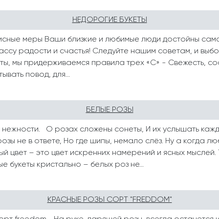
НЕДОРОГИЕ БУКЕТЫ
исные меры Ваши близкие и любимые люди достойны самог
ассу радости и счастья! Следуйте нашим советам, и выбо
еты, мы придерживаемся правила трех «С» - Свежесть, со
вать повод, для...
БЕЛЫЕ РОЗЫ
нежности. О розах сложены сонеты, И их услышать кажды
розы не в ответе, Но где шипы, немало слёз. Ну а когда лю
лый цвет – это цвет искренних намерений и ясных мыслей
е букеты кристально – белых роз не...
КРАСНЫЕ РОЗЫ СОРТ "FREDDOM"