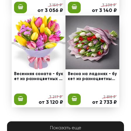
3 150 ₽
3 238 ₽
от 3 056 ₽
от 3 140 ₽
Весенняя соната - бук
Весна на ладонях - бу
ет из разноцветных т
кет из разноцветных
юльпанов
тюльпанов
3 217 ₽
2 818 ₽
от 3 120 ₽
от 2 733 ₽
Показать еще