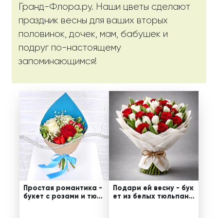
Гранд-Флора.ру. Наши цветы сделают
праздник весны для ваших вторых
половинок, дочек, мам, бабушек и
подруг по-настоящему
запоминающимся!
Простая романтика -
Подари ей весну - бук
букет с розами и тюль
ет из белых тюльпано
панами
в и красных роз