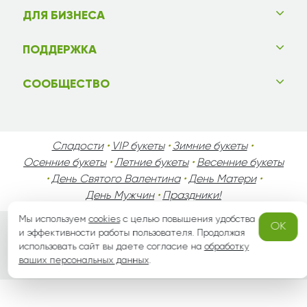
ДЛЯ БИЗНЕСА
ПОДДЕРЖКА
СООБЩЕСТВО
Сладости
•
VIP букеты
•
Зимние букеты
•
Осенние букеты
•
Летние букеты
•
Весенние букеты
•
День Святого Валентина
•
День Матери
•
День Мужчин
•
Праздники!
Мы используем
cookies
с целью повышения удобства
OK
и эффективности работы пользователя. Продолжая
Вся информация защищена законом России об авторских
использовать сайт вы даете согласие на
обработку
правах.
ваших персональных данных
.
2008-2026 © Copyright «
grand-flora.ru
»