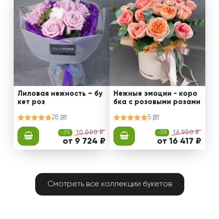
Лиловая нежность – бу
Нежные эмоции - коро
кет роз
бка с розовыми розами
28
5
-3%
10 000 ₽
-3%
16 900 ₽
от 9 724 ₽
от 16 417 ₽
Смотреть все коллекции букетов