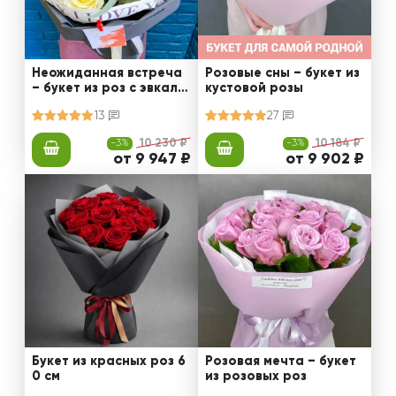
Неожиданная встреча
Розовые сны – букет из
– букет из роз с эвкали
кустовой розы
птом
13
27
-3%
10 230 ₽
-3%
10 184 ₽
от 9 947 ₽
от 9 902 ₽
Букет из красных роз 6
Розовая мечта – букет
0 см
из розовых роз