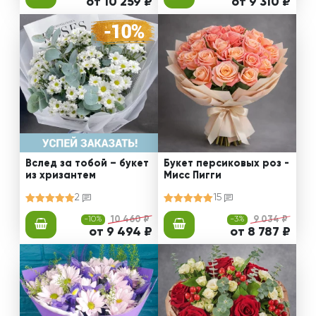
от 10 259 ₽
от 9 310 ₽
Вслед за тобой – букет
Букет персиковых роз -
из хризантем
Мисс Пигги
2
15
-10%
10 460 ₽
-3%
9 034 ₽
от 9 494 ₽
от 8 787 ₽