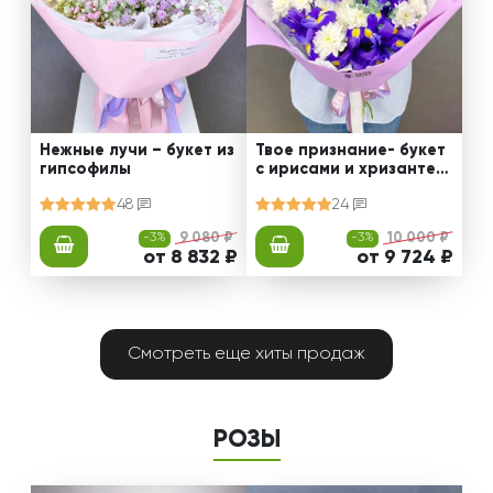
Нежные лучи – букет из
Твое признание- букет
гипсофилы
с ирисами и хризантем
ами
48
24
-3%
9 080 ₽
-3%
10 000 ₽
от 8 832 ₽
от 9 724 ₽
Смотреть еще хиты продаж
РОЗЫ