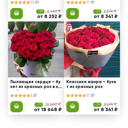
13
17
-3%
8 482 ₽
-3%
8 574 ₽
от 8 252 ₽
от 8 341 ₽
Пылающее сердце – бу
Классика жанра – буке
кет из красных роз в ко
т из красных роз
робке
5
17
-3%
19 200 ₽
-3%
8 574 ₽
от 18 648 ₽
от 8 341 ₽