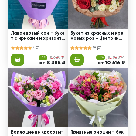
Лавандовый сон – буке
Букет из красных и кре
т с ирисами и хризанте
мовых роз – Цветочный
мами
рай
7
38
-3%
8 620 ₽
-3%
10 920 ₽
от 8 385 ₽
от 10 616 ₽
Воплощение красоты-
Приятные эмоции – бук