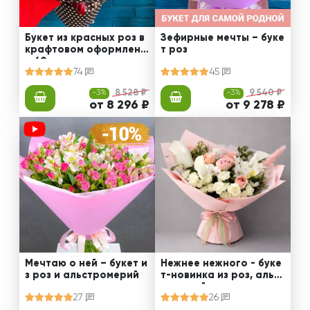
Букет из красных роз в
Зефирные мечты – буке
крафтовом оформлени
т роз
и 60 см
74
45
-3%
8 528 ₽
-3%
9 540 ₽
от 8 296 ₽
от 9 278 ₽
Мечтаю о ней – букет и
Нежнее нежного - буке
з роз и альстромерий
т-новинка из роз, альст
ромерий и калл
27
26