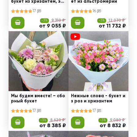
букет из хризантем, эус
ет из альстромерии
том и роз
17
16
-3%
9 310 ₽
-3%
12 070 ₽
от 9 055 ₽
от 11 732 ₽
Мы будем вместе! – сбо
Нежные слова - букет и
рный букет
з роз и хризантем
17
17
-3%
8 620 ₽
-3%
9 080 ₽
от 8 385 ₽
от 8 832 ₽