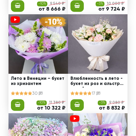
-10%
9 540 ₽
-3%
10 000 ₽
от 8 666 ₽
от 9 724 ₽
Лето в Венеции – букет
Влюбленность в лето -
из хризантем
букет из роз и альстро
мерий
30
17
-10%
11 380 ₽
-3%
9 080 ₽
от 10 322 ₽
от 8 832 ₽