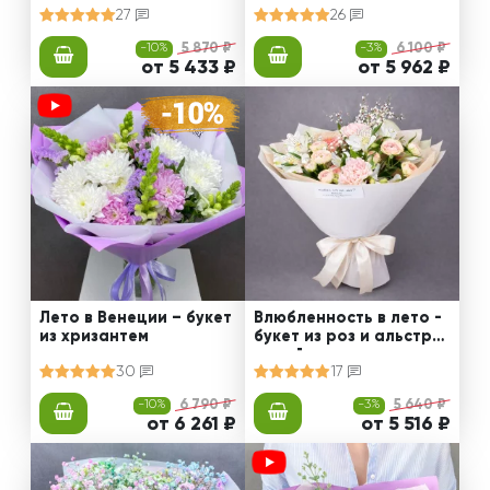
27
26
-10%
5 870 ₽
-3%
6 100 ₽
от 5 433 ₽
от 5 962 ₽
Лето в Венеции – букет
Влюбленность в лето -
из хризантем
букет из роз и альстро
мерий
30
17
-10%
6 790 ₽
-3%
5 640 ₽
от 6 261 ₽
от 5 516 ₽