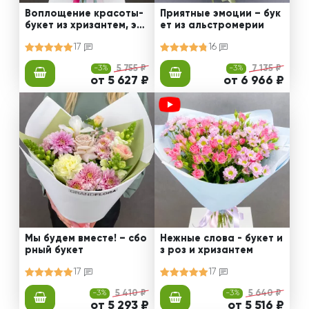
Воплощение красоты-
Приятные эмоции – бук
букет из хризантем, эус
ет из альстромерии
том и роз
17
16
-3%
5 755 ₽
-3%
7 135 ₽
от 5 627 ₽
от 6 966 ₽
Мы будем вместе! – сбо
Нежные слова - букет и
рный букет
з роз и хризантем
17
17
-3%
5 410 ₽
-3%
5 640 ₽
от 5 293 ₽
от 5 516 ₽