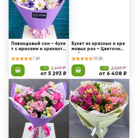
Лавандовый сон – буке
Букет из красных и кре
т с ирисами и хризанте
мовых роз – Цветочный
мами
рай
7
38
-3%
5 410 ₽
-3%
6 560 ₽
от 5 293 ₽
от 6 408 ₽