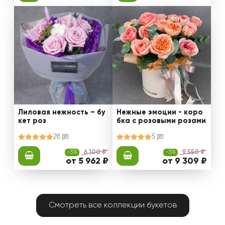
Лиловая нежность – бу
Нежные эмоции - коро
кет роз
бка с розовыми розами
28
5
-3%
6 100 ₽
-3%
9 550 ₽
от 5 962 ₽
от 9 309 ₽
Смотреть все коллекции букетов