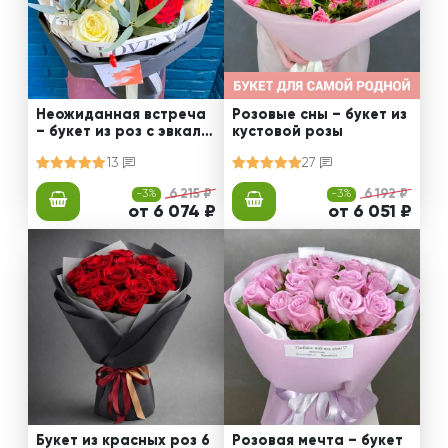
Неожиданная встреча
Розовые сны – букет из
– букет из роз с эвкали
кустовой розы
птом
13
27
-3%
6 215 ₽
-3%
6 192 ₽
от 6 074 ₽
от 6 051 ₽
Букет из красных роз 6
Розовая мечта – букет