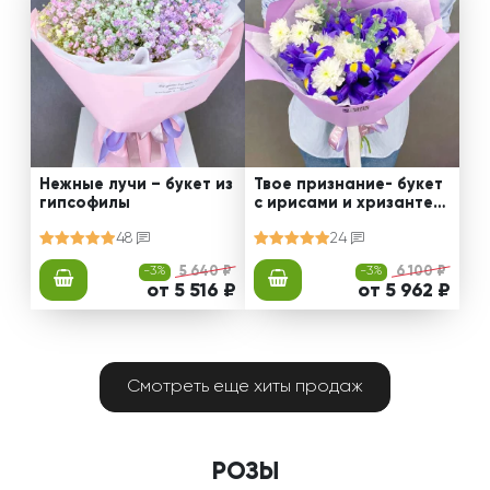
Нежные лучи – букет из
Твое признание- букет
гипсофилы
с ирисами и хризантем
ами
48
24
-3%
5 640 ₽
-3%
6 100 ₽
от 5 516 ₽
от 5 962 ₽
Смотреть еще хиты продаж
РОЗЫ