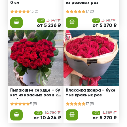
0 см
из розовых роз
13
17
-3%
5 341 ₽
-3%
5 387 ₽
от 5 226 ₽
от 5 270 ₽
Пылающее сердце – бу
Классика жанра – буке
кет из красных роз в ко
т из красных роз
робке
5
17
-3%
10 700 ₽
-3%
5 387 ₽
от 10 424 ₽
от 5 270 ₽