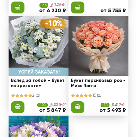
-3%
6 376 ₽
от 6 230 ₽
от 5 755 ₽
Вслед за тобой – букет
Букет персиковых роз -
из хризантем
Мисс Пигги
2
15
-10%
6 330 ₽
-3%
5 617 ₽
от 5 847 ₽
от 5 493 ₽