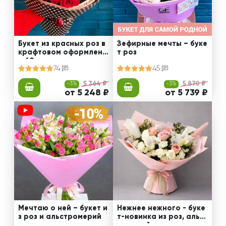
Букет из красных роз в
Зефирные мечты – буке
крафтовом оформлени
т роз
и 60 см
74
45
-3%
5 364 ₽
-3%
5 870 ₽
от 5 248 ₽
от 5 739 ₽
Мечтаю о ней – букет и
Нежнее нежного - буке
з роз и альстромерий
т-новинка из роз, альст
ромерий и калл