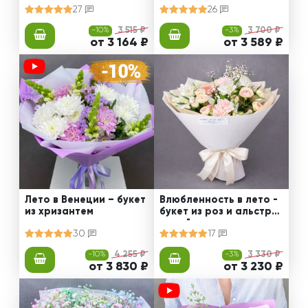
27
26
-10%
3 515 ₽
-3%
3 700 ₽
от 3 164 ₽
от 3 589 ₽
Лето в Венеции – букет
Влюбленность в лето -
из хризантем
букет из роз и альстро
мерий
30
17
-10%
4 255 ₽
-3%
3 330 ₽
от 3 830 ₽
от 3 230 ₽