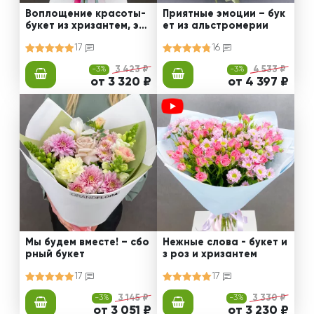
Воплощение красоты-
Приятные эмоции – бук
букет из хризантем, эус
ет из альстромерии
том и роз
17
16
-3%
3 423 ₽
-3%
4 533 ₽
от 3 320 ₽
от 4 397 ₽
Мы будем вместе! – сбо
Нежные слова - букет и
рный букет
з роз и хризантем
17
17
-3%
3 145 ₽
-3%
3 330 ₽
от 3 051 ₽
от 3 230 ₽