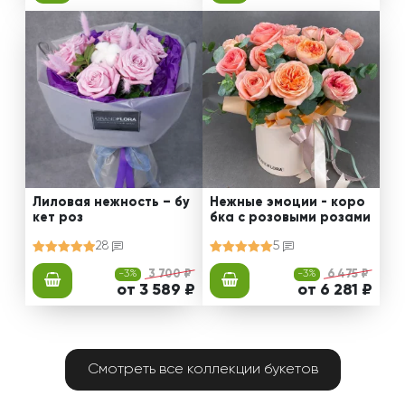
Лиловая нежность – бу
Нежные эмоции - коро
кет роз
бка с розовыми розами
28
5
-3%
3 700 ₽
-3%
6 475 ₽
от 3 589 ₽
от 6 281 ₽
Смотреть все коллекции букетов