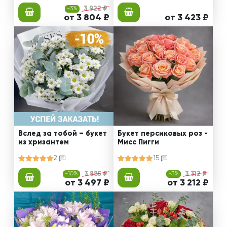
-3%
3 922 ₽
от 3 804 ₽
от 3 423 ₽
Вслед за тобой – букет
Букет персиковых роз -
из хризантем
Мисс Пигги
2
15
-10%
3 885 ₽
-3%
3 312 ₽
от 3 497 ₽
от 3 212 ₽