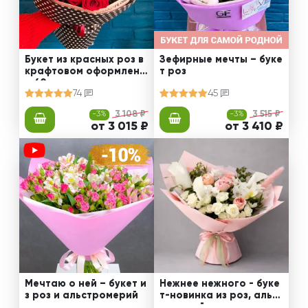
Букет из красных роз в
Зефирные мечты – буке
крафтовом оформлени
т роз
и 60 см
74
45
-3%
3 108 ₽
-3%
3 515 ₽
от 3 015 ₽
от 3 410 ₽
Мечтаю о ней – букет и
Нежнее нежного - буке
з роз и альстромерий
т-новинка из роз, альст
ромерий и калл