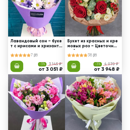
Лавандовый сон – буке
Букет из красных и кре
т с ирисами и хризанте
мовых роз – Цветочный
мами
рай
7
38
-3%
3 145 ₽
-3%
4 070 ₽
от 3 051 ₽
от 3 948 ₽