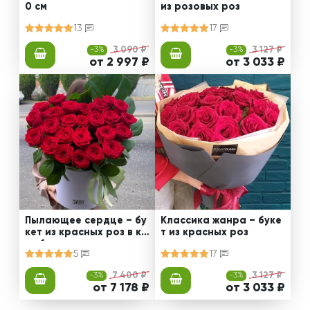
0 см
из розовых роз
13
17
-3%
3 090 ₽
-3%
3 127 ₽
от 2 997 ₽
от 3 033 ₽
Пылающее сердце – бу
Классика жанра – буке
кет из красных роз в ко
т из красных роз
робке
5
17
-3%
7 400 ₽
-3%
3 127 ₽
от 7 178 ₽
от 3 033 ₽