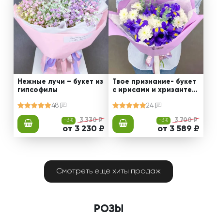
Нежные лучи – букет из
Твое признание- букет
гипсофилы
с ирисами и хризантем
ами
48
24
-3%
3 330 ₽
-3%
3 700 ₽
от 3 230 ₽
от 3 589 ₽
Смотреть еще хиты продаж
РОЗЫ