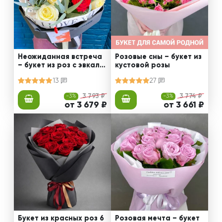
Неожиданная встреча
Розовые сны – букет из
– букет из роз с эвкали
кустовой розы
птом
13
27
-3%
3 793 ₽
-3%
3 774 ₽
от 3 679 ₽
от 3 661 ₽
Букет из красных роз 6
Розовая мечта – букет