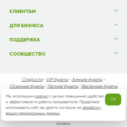
КЛИЕНТАМ
ДЛЯ БИЗНЕСА
ПОДДЕРЖКА
СООБЩЕСТВО
Сладости
•
VIP букеты
•
Зимние букеты
•
Осенние букеты
•
Летние букеты
•
Весенние букеты
•
День Святого Валентина
•
День Матери
•
Мы используем
cookies
с целью повышения удобства
OK
День Мужчин
•
Праздники!
и эффективности работы пользователя. Продолжая
использовать сайт вы даете согласие на
обработку
ваших персональных данных
.
Вся информация защищена законом России об авторских
правах.