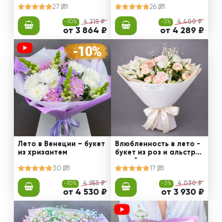
27
26
-10%
4 215 ₽
-3%
4 400 ₽
от 3 864 ₽
от 4 289 ₽
Лето в Венеции – букет
Влюбленность в лето -
из хризантем
букет из роз и альстро
мерий
30
17
-10%
4 955 ₽
-3%
4 030 ₽
от 4 530 ₽
от 3 930 ₽