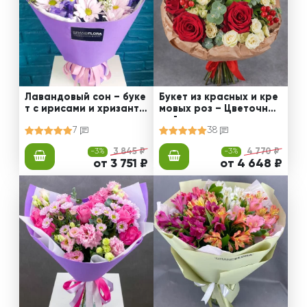
Лавандовый сон – буке
Букет из красных и кре
т с ирисами и хризанте
мовых роз – Цветочный
мами
рай
7
38
-3%
3 845 ₽
-3%
4 770 ₽
от 3 751 ₽
от 4 648 ₽