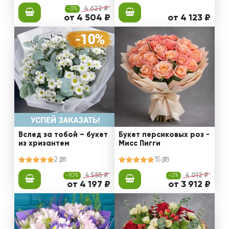
-3%
4 622 ₽
от 4 504 ₽
от 4 123 ₽
Вслед за тобой – букет
Букет персиковых роз -
из хризантем
Мисс Пигги
2
15
-10%
4 585 ₽
-3%
4 012 ₽
от 4 197 ₽
от 3 912 ₽