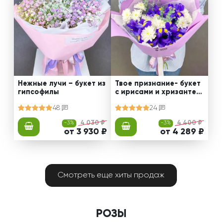
Нежные лучи – букет из
Твое признание- букет
гипсофилы
с ирисами и хризантем
ами
48
24
-3%
4 030 ₽
-3%
4 400 ₽
от 3 930 ₽
от 4 289 ₽
Смотреть еще хиты продаж
РОЗЫ