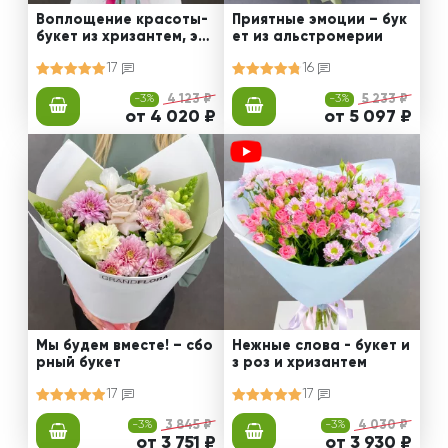
Воплощение красоты-
Приятные эмоции – бук
букет из хризантем, эус
ет из альстромерии
том и роз
17
16
-3%
4 123 ₽
-3%
5 233 ₽
от 4 020 ₽
от 5 097 ₽
Мы будем вместе! – сбо
Нежные слова - букет и
рный букет
з роз и хризантем
17
17
-3%
3 845 ₽
-3%
4 030 ₽
от 3 751 ₽
от 3 930 ₽