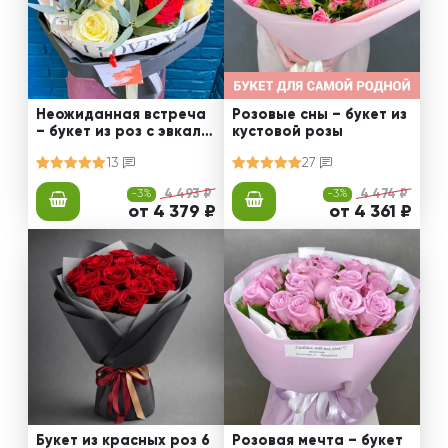
Неожиданная встреча
Розовые сны – букет из
– букет из роз с эвкали
кустовой розы
птом
13
27
-3%
4 493 ₽
-3%
4 474 ₽
от 4 379 ₽
от 4 361 ₽
Букет из красных роз 6
Розовая мечта – букет