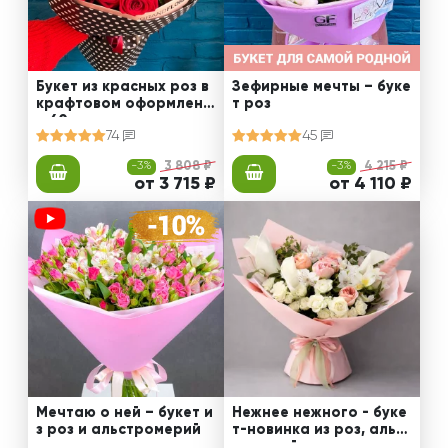
Букет из красных роз в
Зефирные мечты – буке
крафтовом оформлени
т роз
и 60 см
74
45
-3%
3 808 ₽
-3%
4 215 ₽
от 3 715 ₽
от 4 110 ₽
Мечтаю о ней – букет и
Нежнее нежного - буке
з роз и альстромерий
т-новинка из роз, альст
ромерий и калл