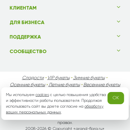
КЛИЕНТАМ
ДЛЯ БИЗНЕСА
ПОДДЕРЖКА
СООБЩЕСТВО
Сладости
•
VIP букеты
•
Зимние букеты
•
Осенние букеты
•
Летние букеты
•
Весенние букеты
•
День Святого Валентина
•
День Матери
•
Мы используем
cookies
с целью повышения удобства
OK
День Мужчин
•
Праздники!
и эффективности работы пользователя. Продолжая
использовать сайт вы даете согласие на
обработку
ваших персональных данных
.
Вся информация защищена законом России об авторских
правах.
2008-2026 © Copyright «
grand-flora.ru
»