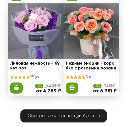
Лиловая нежность – бу
Нежные эмоции - коро
кет роз
бка с розовыми розами
28
5
-3%
4 400 ₽
-3%
7 175 ₽
от 4 289 ₽
от 6 981 ₽
Смотреть все коллекции букетов