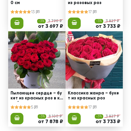
0 см
из розовых роз
13
17
-3%
3 790 ₽
-3%
3 827 ₽
от 3 697 ₽
от 3 733 ₽
Пылающее сердце – бу
Классика жанра – буке
кет из красных роз в ко
т из красных роз
робке
5
17
-3%
8 100 ₽
-3%
3 827 ₽
от 7 878 ₽
от 3 733 ₽