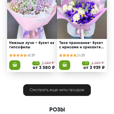
Нежные лучи – букет из
Твое признание- букет
гипсофилы
с ирисами и хризантем
ами
48
24
-3%
3 680 ₽
-3%
4 050 ₽
от 3 580 ₽
от 3 939 ₽
Смотреть еще хиты продаж
РОЗЫ