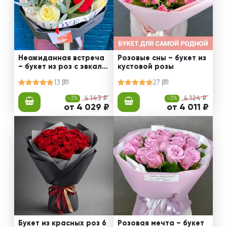
Неожиданная встреча
Розовые сны – букет из
– букет из роз с эвкали
кустовой розы
птом
13
27
-3%
4 143 ₽
-3%
4 124 ₽
от 4 029 ₽
от 4 011 ₽
Букет из красных роз 6
Розовая мечта – букет