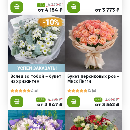
-3%
4 272 ₽
от 4 154 ₽
от 3 773 ₽
Вслед за тобой – букет
Букет персиковых роз -
из хризантем
Мисс Пигги
2
15
-10%
4 235 ₽
-3%
3 662 ₽
от 3 847 ₽
от 3 562 ₽