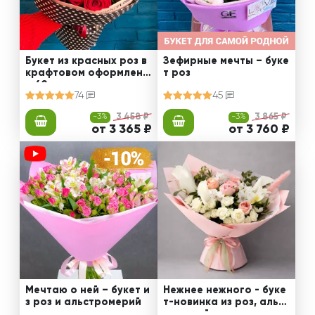
Букет из красных роз в
Зефирные мечты – буке
крафтовом оформлени
т роз
и 60 см
74
45
-3%
3 458 ₽
-3%
3 865 ₽
от 3 365 ₽
от 3 760 ₽
Мечтаю о ней – букет и
Нежнее нежного - буке
з роз и альстромерий
т-новинка из роз, альст
ромерий и калл