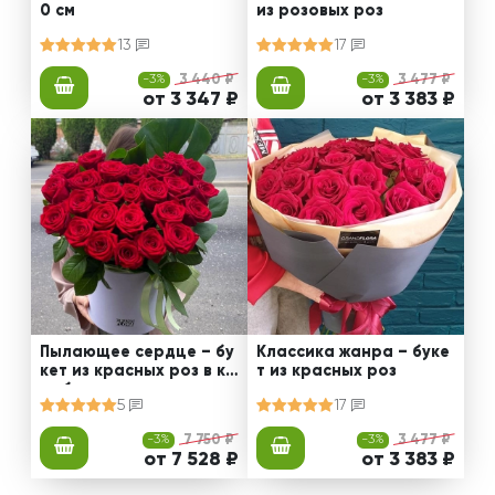
0 см
из розовых роз
13
17
-3%
3 440 ₽
-3%
3 477 ₽
от 3 347 ₽
от 3 383 ₽
Пылающее сердце – бу
Классика жанра – буке
кет из красных роз в ко
т из красных роз
робке
5
17
-3%
7 750 ₽
-3%
3 477 ₽
от 7 528 ₽
от 3 383 ₽