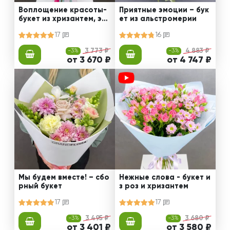
Воплощение красоты-
Приятные эмоции – бук
букет из хризантем, эус
ет из альстромерии
том и роз
17
16
-3%
3 773 ₽
-3%
4 883 ₽
от 3 670 ₽
от 4 747 ₽
Мы будем вместе! – сбо
Нежные слова - букет и
рный букет
з роз и хризантем
17
17
-3%
3 495 ₽
-3%
3 680 ₽
от 3 401 ₽
от 3 580 ₽