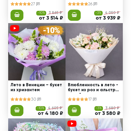
27
26
-10%
3 865 ₽
-3%
4 050 ₽
от 3 514 ₽
от 3 939 ₽
Лето в Венеции – букет
Влюбленность в лето -
из хризантем
букет из роз и альстро
мерий
30
17
-10%
4 605 ₽
-3%
3 680 ₽
от 4 180 ₽
от 3 580 ₽