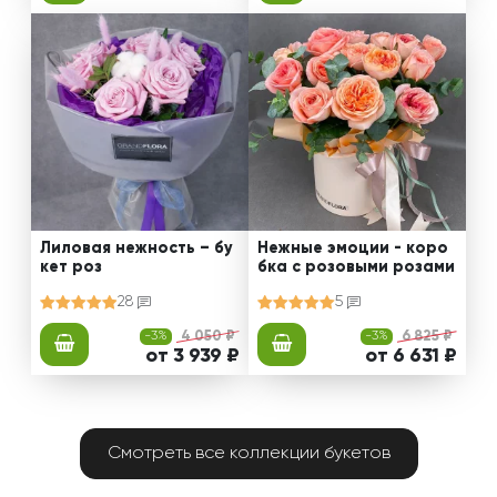
Лиловая нежность – бу
Нежные эмоции - коро
кет роз
бка с розовыми розами
28
5
-3%
4 050 ₽
-3%
6 825 ₽
от 3 939 ₽
от 6 631 ₽
Смотреть все коллекции букетов