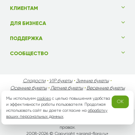
КЛИЕНТАМ
ДЛЯ БИЗНЕСА
ПОДДЕРЖКА
СООБЩЕСТВО
Сладости
•
VIP букеты
•
Зимние букеты
•
Осенние букеты
•
Летние букеты
•
Весенние букеты
•
День Святого Валентина
•
День Матери
•
Мы используем
cookies
с целью повышения удобства
OK
День Мужчин
•
Праздники!
и эффективности работы пользователя. Продолжая
использовать сайт вы даете согласие на
обработку
ваших персональных данных
.
Вся информация защищена законом России об авторских
правах.
2008-2026 © Copyright «
grand-flora.ru
»