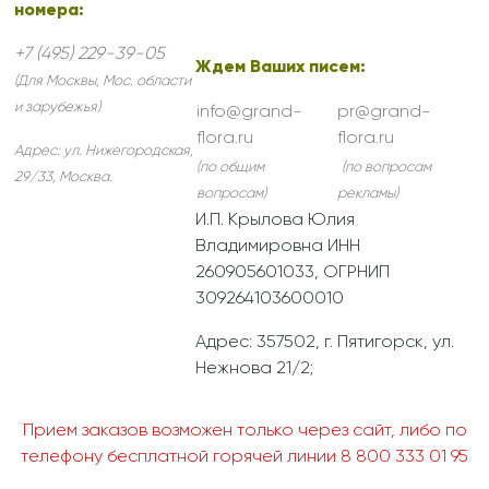
номера:
+7 (495) 229-39-05
Ждем Ваших писем:
(Для Москвы, Мос. области
и зарубежья)
info@grand-
pr@grand-
flora.ru
flora.ru
Адрес:
ул. Нижегородская,
(по общим
(по вопросам
29/33
,
Москва
.
вопросам)
рекламы)
И.П. Крылова Юлия
Владимировна ИНН
260905601033, ОГРНИП
309264103600010
Адрес: 357502, г. Пятигорск, ул.
Нежнова 21/2;
Прием заказов возможен только через сайт, либо по
телефону бесплатной горячей линии 8 800 333 01 95