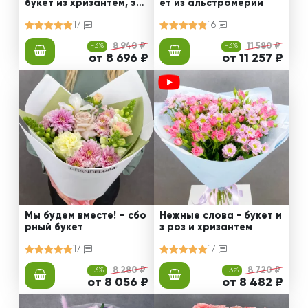
букет из хризантем, эус
ет из альстромерии
том и роз
17
16
-3%
8 940 ₽
-3%
11 580 ₽
от 8 696 ₽
от 11 257 ₽
Мы будем вместе! – сбо
Нежные слова - букет и
рный букет
з роз и хризантем
17
17
-3%
8 280 ₽
-3%
8 720 ₽
от 8 056 ₽
от 8 482 ₽