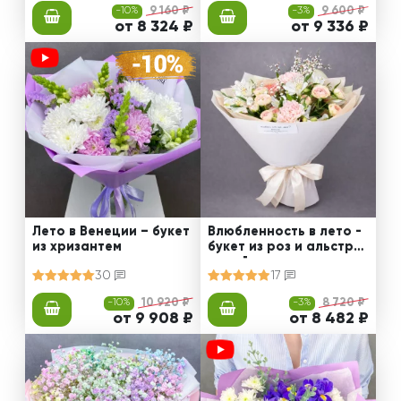
-10%
9 160 ₽
-3%
9 600 ₽
от 8 324 ₽
от 9 336 ₽
Лето в Венеции – букет
Влюбленность в лето -
из хризантем
букет из роз и альстро
мерий
30
17
-10%
10 920 ₽
-3%
8 720 ₽
от 9 908 ₽
от 8 482 ₽