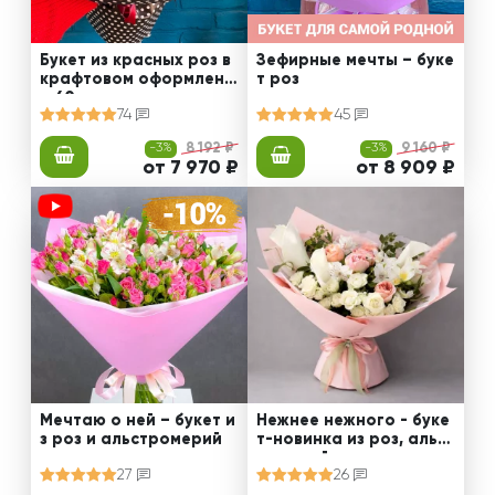
Букет из красных роз в
Зефирные мечты – буке
крафтовом оформлени
т роз
и 60 см
74
45
-3%
8 192 ₽
-3%
9 160 ₽
от 7 970 ₽
от 8 909 ₽
Мечтаю о ней – букет и
Нежнее нежного - буке
з роз и альстромерий
т-новинка из роз, альст
ромерий и калл
27
26