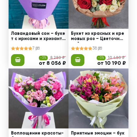
Лавандовый сон – буке
Букет из красных и кре
т с ирисами и хризанте
мовых роз – Цветочный
мами
рай
7
38
-3%
8 280 ₽
-3%
10 480 ₽
от 8 056 ₽
от 10 190 ₽
Воплощение красоты-
Приятные эмоции – бук