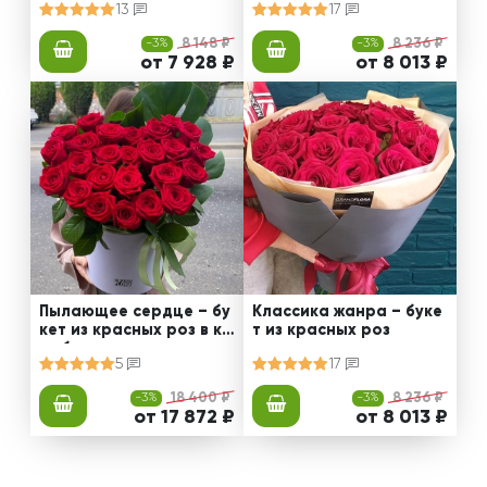
13
17
-3%
8 148 ₽
-3%
8 236 ₽
от 7 928 ₽
от 8 013 ₽
Пылающее сердце – бу
Классика жанра – буке
кет из красных роз в ко
т из красных роз
робке
5
17
-3%
18 400 ₽
-3%
8 236 ₽
от 17 872 ₽
от 8 013 ₽