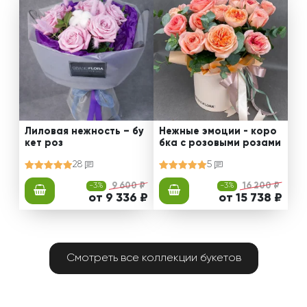
Лиловая нежность – бу
Нежные эмоции - коро
кет роз
бка с розовыми розами
28
5
-3%
9 600 ₽
-3%
16 200 ₽
от 9 336 ₽
от 15 738 ₽
Смотреть все коллекции букетов