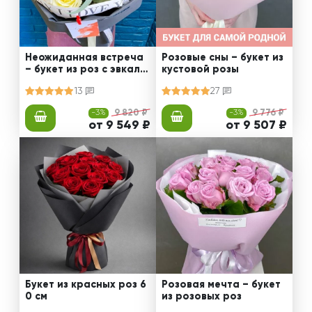
Неожиданная встреча
Розовые сны – букет из
– букет из роз с эвкали
кустовой розы
птом
13
27
-3%
9 820 ₽
-3%
9 776 ₽
от 9 549 ₽
от 9 507 ₽
Букет из красных роз 6
Розовая мечта – букет
0 см
из розовых роз