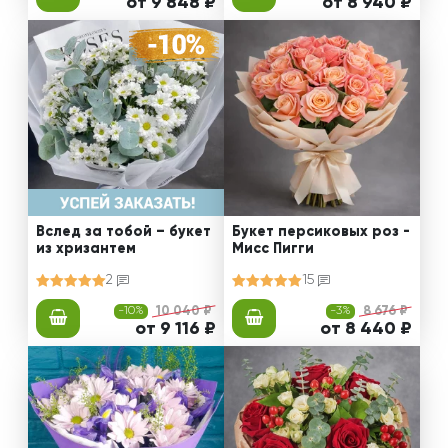
от 9 848 ₽
от 8 940 ₽
Вслед за тобой – букет
Букет персиковых роз -
из хризантем
Мисс Пигги
2
15
-10%
10 040 ₽
-3%
8 676 ₽
от 9 116 ₽
от 8 440 ₽