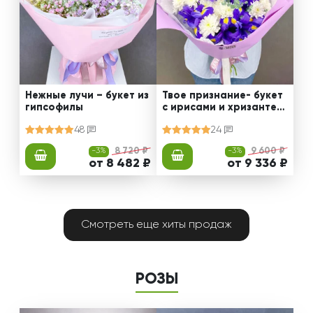
Нежные лучи – букет из
Твое признание- букет
гипсофилы
с ирисами и хризантем
ами
48
24
-3%
8 720 ₽
-3%
9 600 ₽
от 8 482 ₽
от 9 336 ₽
Смотреть еще хиты продаж
РОЗЫ