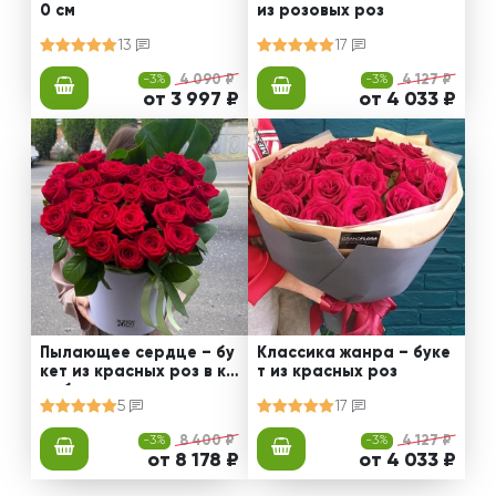
0 см
из розовых роз
13
17
-3%
4 090 ₽
-3%
4 127 ₽
от 3 997 ₽
от 4 033 ₽
Пылающее сердце – бу
Классика жанра – буке
кет из красных роз в ко
т из красных роз
робке
5
17
-3%
8 400 ₽
-3%
4 127 ₽
от 8 178 ₽
от 4 033 ₽