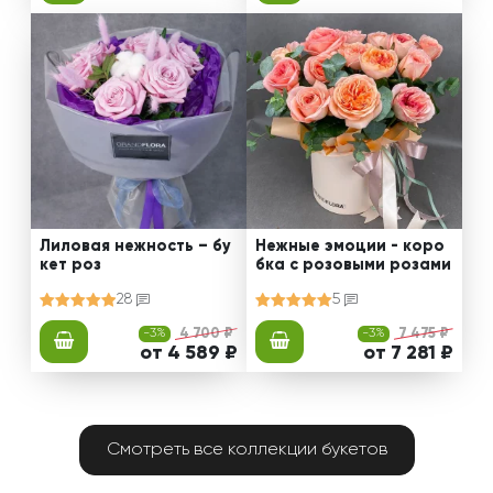
Лиловая нежность – бу
Нежные эмоции - коро
кет роз
бка с розовыми розами
28
5
-3%
4 700 ₽
-3%
7 475 ₽
от 4 589 ₽
от 7 281 ₽
Смотреть все коллекции букетов