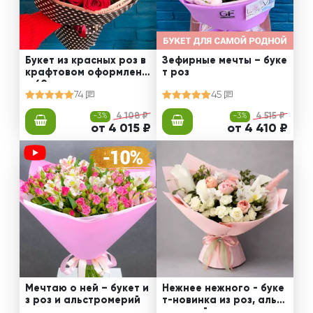
Букет из красных роз в
Зефирные мечты – буке
крафтовом оформлени
т роз
и 60 см
74
45
-3%
4 108 ₽
-3%
4 515 ₽
от 4 015 ₽
от 4 410 ₽
Мечтаю о ней – букет и
Нежнее нежного - буке
з роз и альстромерий
т-новинка из роз, альст
ромерий и калл