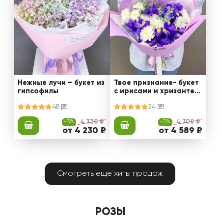
Нежные лучи – букет из
Твое признание- букет
гипсофилы
с ирисами и хризантем
ами
48
24
-3%
4 330 ₽
-3%
4 700 ₽
от 4 230 ₽
от 4 589 ₽
Смотреть еще хиты продаж
РОЗЫ