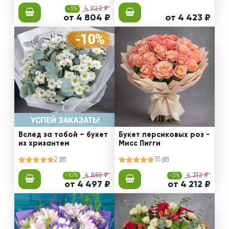
-3%
4 922 ₽
от 4 804 ₽
от 4 423 ₽
Вслед за тобой – букет
Букет персиковых роз -
из хризантем
Мисс Пигги
2
15
-10%
4 885 ₽
-3%
4 312 ₽
от 4 497 ₽
от 4 212 ₽