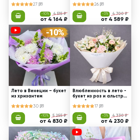
27
26
-10%
4 515 ₽
-3%
4 700 ₽
от 4 164 ₽
от 4 589 ₽
Лето в Венеции – букет
Влюбленность в лето -
из хризантем
букет из роз и альстро
мерий
30
17
-10%
5 255 ₽
-3%
4 330 ₽
от 4 830 ₽
от 4 230 ₽