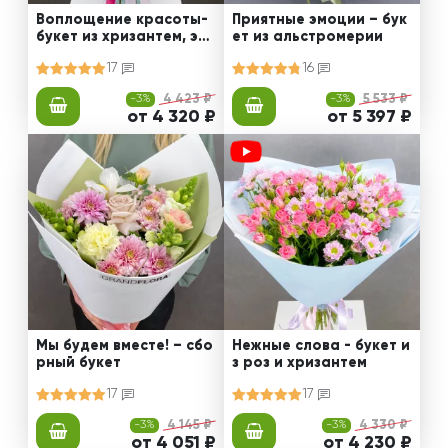
Воплощение красоты-
Приятные эмоции – бук
букет из хризантем, эус
ет из альстромерии
том и роз
17
16
-3%
4 423 ₽
-3%
5 533 ₽
от 4 320 ₽
от 5 397 ₽
Мы будем вместе! – сбо
Нежные слова - букет и
рный букет
з роз и хризантем
17
17
-3%
4 145 ₽
-3%
4 330 ₽
от 4 051 ₽
от 4 230 ₽