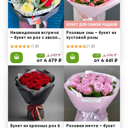
Неожиданная встреча
Розовые сны – букет из
– букет из роз с эвкали
кустовой розы
птом
13
27
-3%
4 793 ₽
-3%
4 774 ₽
от 4 679 ₽
от 4 661 ₽
Букет из красных роз 6
Розовая мечта – букет