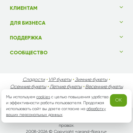
КЛИЕНТАМ
ДЛЯ БИЗНЕСА
ПОДДЕРЖКА
СООБЩЕСТВО
Сладости
•
VIP букеты
•
Зимние букеты
•
Осенние букеты
•
Летние букеты
•
Весенние букеты
•
День Святого Валентина
•
День Матери
•
Мы используем
cookies
с целью повышения удобства
OK
День Мужчин
•
Праздники!
и эффективности работы пользователя. Продолжая
использовать сайт вы даете согласие на
обработку
ваших персональных данных
.
Вся информация защищена законом России об авторских
правах.
2008-2026 © Copyright «
grand-flora.ru
»