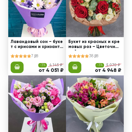
Лавандовый сон – буке
Букет из красных и кре
т с ирисами и хризанте
мовых роз – Цветочный
мами
рай
7
38
-3%
4 145 ₽
-3%
5 070 ₽
от 4 051 ₽
от 4 948 ₽