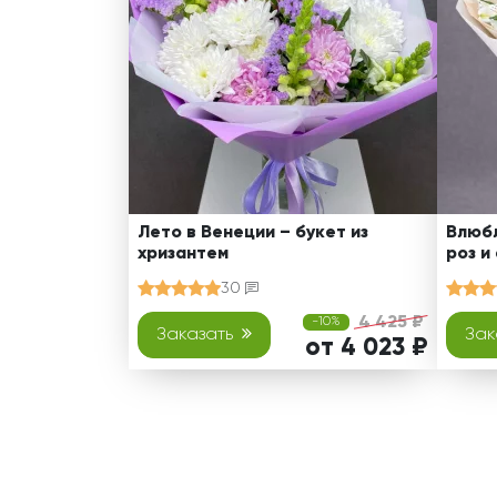
Лето в Венеции – букет из
Влюбл
хризантем
роз и
30
4 425 ₽
-10%
Заказать
Зак
от 4 023 ₽