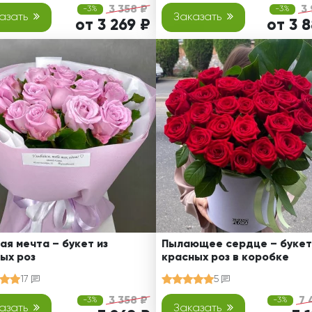
3 358 ₽
3
-3%
-3%
азать
Заказать
от 3 269 ₽
от 3 
ая мечта – букет из
Пылающее сердце – букет
ых роз
красных роз в коробке
17
5
3 358 ₽
7 
-3%
-3%
азать
Заказать