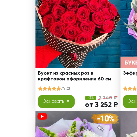
Оранжевые розы
В крафтовой бумаге
Розы
Розы поштучно
Монобукеты
Смешанные
5 роз
Разноцветные
Хризантемы
7 роз
Эксклюзивные букеты
Эустома
11 роз
15 роз
25 роз
51 роза
Букет из красных роз в
Зефир
крафтовом оформлении 60 см
101 роза
74
Розы Гран-При
3 340 ₽
-3%
Корзины с розами
Заказать
Зак
от 3 252 ₽
Кустовые розы
Миксы из роз
Сердца из роз