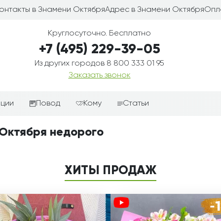
онтакты в Знамени Октября
Адрес в Знамени Октября
Опл
Круглосуточно. Бесплатно
+7 (495) 229-39-05
Из других городов 8 800 333 01 95
Заказать звонок
иции
Повод
Кому
Статьи
ные корзины
Подарки-дополнения к
Парню
 Октября недорого
цветам
з цветов
Девушке
Выздоравливай
ые корзины
Женщине
ХИТЫ ПРОДАЖ
День рождения
ые
Мужчине
ции
Извинения
Маме
ые корзины
Любовь
Папе
коробке
Просто так