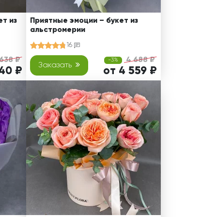
т из
Приятные эмоции – букет из
альстромерии
16
 638 ₽
4 688 ₽
-3%
Заказать
540 ₽
от 4 559 ₽