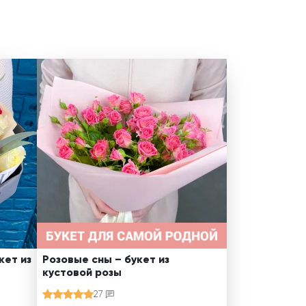
кет из
Розовые сны – букет из
кустовой розы
27