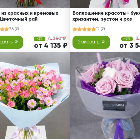
 из красных и кремовых
Воплощение красоты- буке
 Цветочный рай
хризантем, эустом и роз
38
17
4 250 ₽
3
-3%
-3%
азать
Заказать
от 4 135 ₽
от 3 