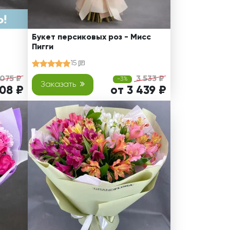
Букет персиковых роз - Мисс
Пигги
15
 075 ₽
3 533 ₽
-3%
Заказать
708 ₽
от 3 439 ₽