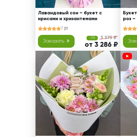
Лавандовый сон – букет с
Букет
ирисами и хризантемами
роз –
7
3 375 ₽
-3%
Заказать
Зак
от 3 286 ₽