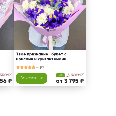
Твое признание- букет с
ирисами и хризантемами
24
 550 ₽
3 900 ₽
-3%
Заказать
456 ₽
от 3 795 ₽