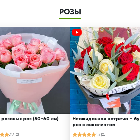
РОЗЫ
 розовых роз (50-60 см)
Неожиданная встреча – бу
роз с эвкалиптом
39
13