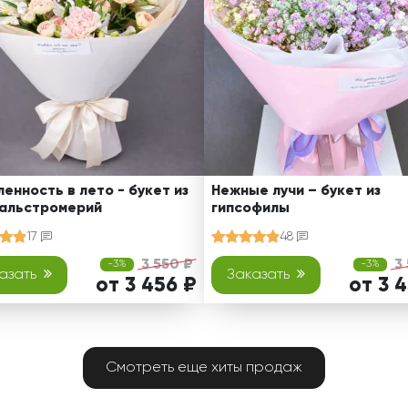
енность в лето - букет из
Нежные лучи – букет из
 альстромерий
гипсофилы
17
48
3 550 ₽
3
-3%
-3%
азать
Заказать
от 3 456 ₽
от 3 
Смотреть еще хиты продаж