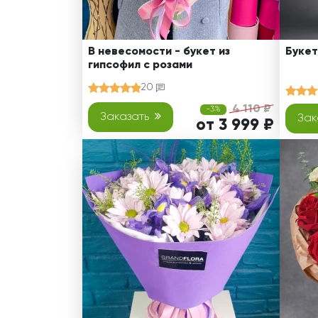
В невесомости - букет из
Букет
гипсофил с розами
20
4 110 ₽
-3%
Заказать
Зак
от 3 999 ₽