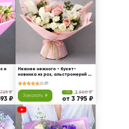
з и
Нежнее нежного - букет-
новинка из роз, альстромерий и
калл
26
 725 ₽
3 900 ₽
-3%
Заказать
393 ₽
от 3 795 ₽