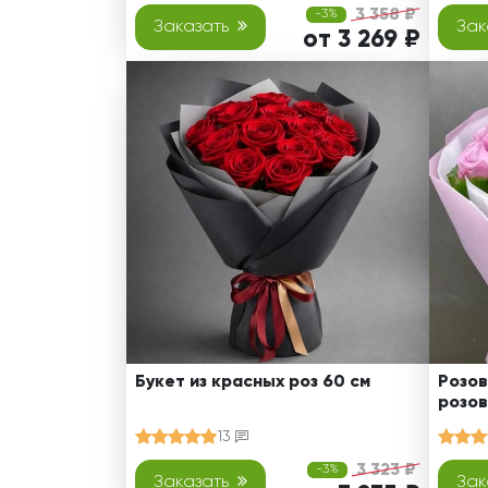
3 358 ₽
-3%
Заказать
Зак
от 3 269 ₽
Букет из красных роз 60 см
Розов
розов
13
3 323 ₽
-3%
Заказать
Зак