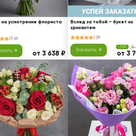
 на усмотрение флориста
Вслед за тобой – букет из
хризантем
2
28
4
-10%
Заказать
азать
от 3 638 ₽
от 3 