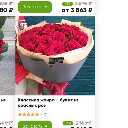
 988 ₽
3 970 ₽
-3%
Заказать
880 ₽
от 3 863 ₽
 из
Классика жанра – букет из
красных роз
17
400 ₽
3 358 ₽
-3%
Заказать