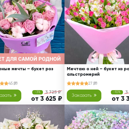
Ребенку
Свадьба
Подруге
Свидание
Сестре
Спасибо!
Брату
Юбилей
Врачу
Коллеге
Бабушке
Дедушке
ные мечты – букет роз
Мечтаю о ней – букет из ро
альстромерий
45
27
3 725 ₽
3
-3%
-10%
азать
Заказать
от 3 625 ₽
от 3 