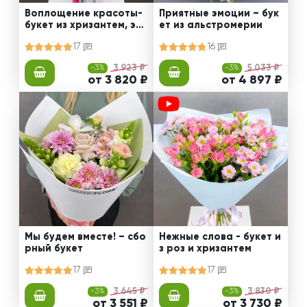
Воплощение красоты-
Приятные эмоции – бук
букет из хризантем, эус
ет из альстромерии
том и роз
17
16
-3%
3 923 ₽
-3%
5 033 ₽
от 3 820 ₽
от 4 897 ₽
Мы будем вместе! – сбо
Нежные слова - букет и
рный букет
з роз и хризантем
17
17
-3%
3 645 ₽
-3%
3 830 ₽
от 3 551 ₽
от 3 730 ₽