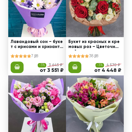
Лавандовый сон – буке
Букет из красных и кре
т с ирисами и хризанте
мовых роз – Цветочный
мами
рай
7
38
-3%
3 645 ₽
-3%
4 570 ₽
от 3 551 ₽
от 4 448 ₽