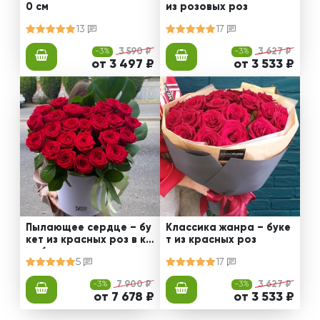
0 см
из розовых роз
13
17
-3%
3 590 ₽
-3%
3 627 ₽
от 3 497 ₽
от 3 533 ₽
Пылающее сердце – бу
Классика жанра – буке
кет из красных роз в ко
т из красных роз
робке
5
17
-3%
7 900 ₽
-3%
3 627 ₽
от 7 678 ₽
от 3 533 ₽