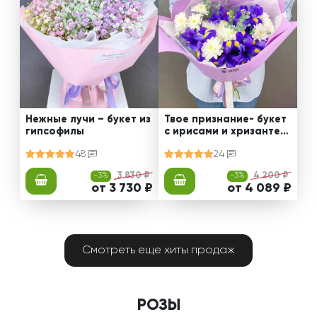
Нежные лучи – букет из
Твое признание- букет
гипсофилы
с ирисами и хризантем
ами
48
24
-3%
3 830 ₽
-3%
4 200 ₽
от 3 730 ₽
от 4 089 ₽
Смотреть еще хиты продаж
РОЗЫ