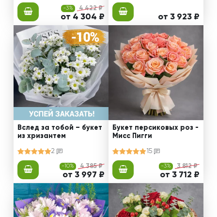
-3%
4 422 ₽
от 4 304 ₽
от 3 923 ₽
Вслед за тобой – букет
Букет персиковых роз -
из хризантем
Мисс Пигги
2
15
-10%
4 385 ₽
-3%
3 812 ₽
от 3 997 ₽
от 3 712 ₽