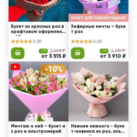
Букет из красных роз в
Зефирные мечты – буке
крафтовом оформлени
т роз
и 60 см
74
45
-3%
3 608 ₽
-3%
4 015 ₽
от 3 515 ₽
от 3 910 ₽
Мечтаю о ней – букет и
Нежнее нежного - буке
з роз и альстромерий
т-новинка из роз, альст
ромерий и калл