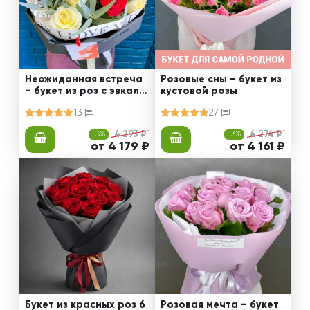
Неожиданная встреча
Розовые сны – букет из
– букет из роз с эвкали
кустовой розы
птом
13
27
-3%
4 293 ₽
-3%
4 274 ₽
от 4 179 ₽
от 4 161 ₽
Букет из красных роз 6
Розовая мечта – букет