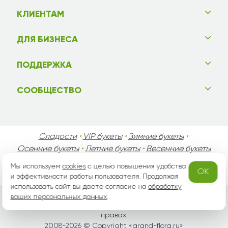
КЛИЕНТАМ
ДЛЯ БИЗНЕСА
ПОДДЕРЖКА
СООБЩЕСТВО
Сладости
•
VIP букеты
•
Зимние букеты
•
Осенние букеты
•
Летние букеты
•
Весенние букеты
•
День Святого Валентина
•
День Матери
•
Мы используем
cookies
с целью повышения удобства
OK
День Мужчин
•
Праздники!
и эффективности работы пользователя. Продолжая
использовать сайт вы даете согласие на
обработку
ваших персональных данных
.
Вся информация защищена законом России об авторских
правах.
2008-2026 © Copyright «
grand-flora.ru
»