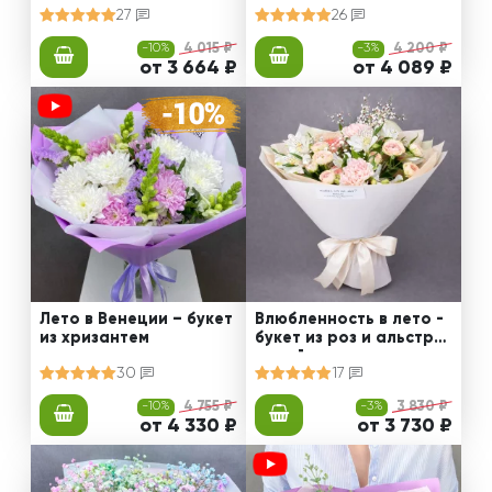
27
26
-10%
4 015 ₽
-3%
4 200 ₽
от 3 664 ₽
от 4 089 ₽
Лето в Венеции – букет
Влюбленность в лето -
из хризантем
букет из роз и альстро
мерий
30
17
-10%
4 755 ₽
-3%
3 830 ₽
от 4 330 ₽
от 3 730 ₽