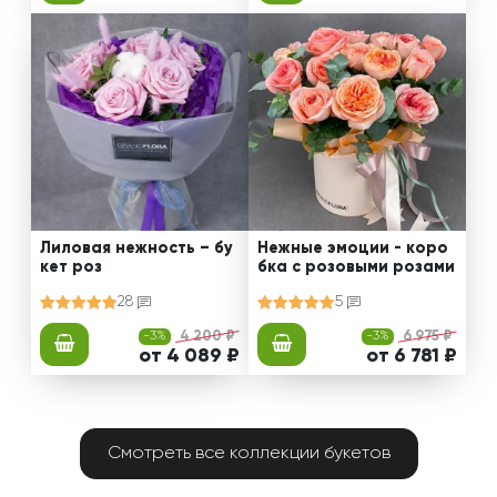
Лиловая нежность – бу
Нежные эмоции - коро
кет роз
бка с розовыми розами
28
5
-3%
4 200 ₽
-3%
6 975 ₽
от 4 089 ₽
от 6 781 ₽
Смотреть все коллекции букетов