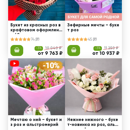
Букет из красных роз в
Зефирные мечты – буке
крафтовом оформлени
т роз
и 60 см
74
45
-3%
10 040 ₽
-3%
11 250 ₽
от 9 763 ₽
от 10 937 ₽
Мечтаю о ней – букет и
Нежнее нежного - буке
з роз и альстромерий
т-новинка из роз, альст
ромерий и калл