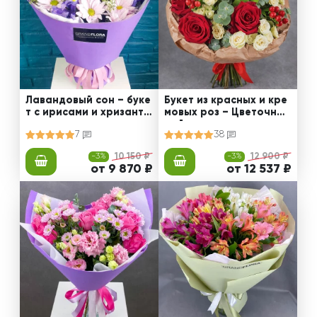
Лавандовый сон – буке
Букет из красных и кре
т с ирисами и хризанте
мовых роз – Цветочный
мами
рай
7
38
-3%
10 150 ₽
-3%
12 900 ₽
от 9 870 ₽
от 12 537 ₽