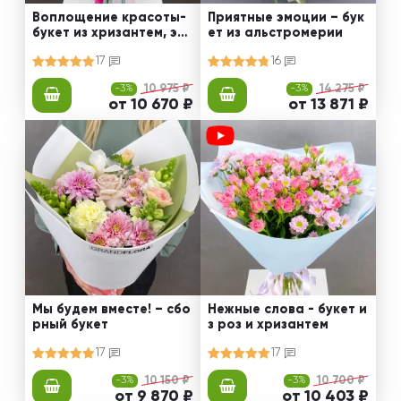
Воплощение красоты-
Приятные эмоции – бук
букет из хризантем, эус
ет из альстромерии
том и роз
17
16
-3%
10 975 ₽
-3%
14 275 ₽
от 10 670 ₽
от 13 871 ₽
Мы будем вместе! – сбо
Нежные слова - букет и
рный букет
з роз и хризантем
17
17
-3%
10 150 ₽
-3%
10 700 ₽
от 9 870 ₽
от 10 403 ₽