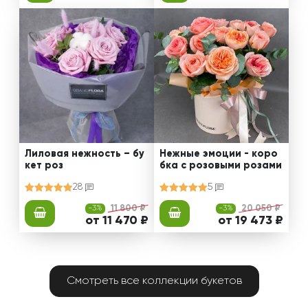
Лиловая нежность – бу
Нежные эмоции - коро
кет роз
бка с розовыми розами
28
5
-3%
11 800 ₽
-3%
20 050 ₽
от 11 470 ₽
от 19 473 ₽
Смотреть все коллекции букетов