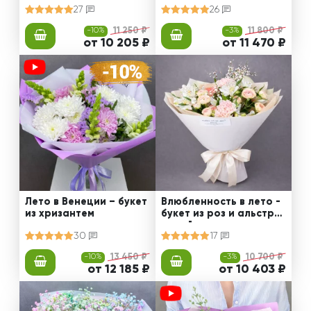
27
26
-10%
11 250 ₽
-3%
11 800 ₽
от 10 205 ₽
от 11 470 ₽
Лето в Венеции – букет
Влюбленность в лето -
из хризантем
букет из роз и альстро
мерий
30
17
-10%
13 450 ₽
-3%
10 700 ₽
от 12 185 ₽
от 10 403 ₽