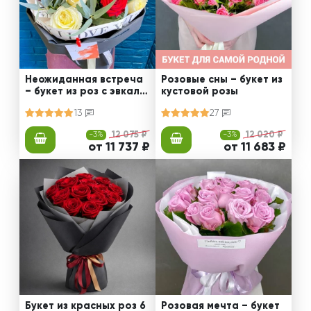
Неожиданная встреча
Розовые сны – букет из
– букет из роз с эвкали
кустовой розы
птом
13
27
-3%
12 075 ₽
-3%
12 020 ₽
от 11 737 ₽
от 11 683 ₽
Букет из красных роз 6
Розовая мечта – букет