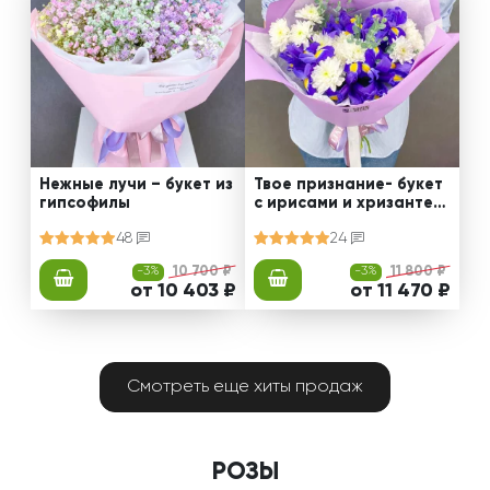
Нежные лучи – букет из
Твое признание- букет
гипсофилы
с ирисами и хризантем
ами
48
24
-3%
10 700 ₽
-3%
11 800 ₽
от 10 403 ₽
от 11 470 ₽
Смотреть еще хиты продаж
РОЗЫ