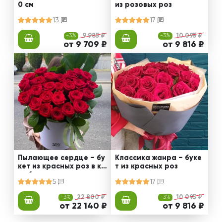
0 см
из розовых роз
13
17
-3%
9 985 ₽
-3%
10 095 ₽
от 9 709 ₽
от 9 816 ₽
Пылающее сердце – бу
Классика жанра – буке
кет из красных роз в ко
т из красных роз
робке
5
17
-3%
22 800 ₽
-3%
10 095 ₽
от 22 140 ₽
от 9 816 ₽