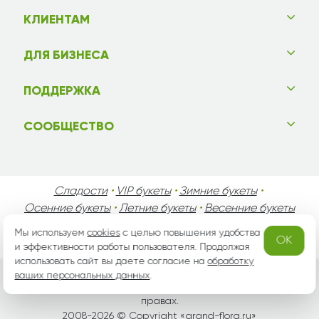
КЛИЕНТАМ
ДЛЯ БИЗНЕСА
ПОДДЕРЖКА
СООБЩЕСТВО
Сладости
•
VIP букеты
•
Зимние букеты
•
Осенние букеты
•
Летние букеты
•
Весенние букеты
•
День Святого Валентина
•
День Матери
•
Мы используем
cookies
с целью повышения удобства
OK
День Мужчин
•
Праздники!
и эффективности работы пользователя. Продолжая
использовать сайт вы даете согласие на
обработку
ваших персональных данных
.
Вся информация защищена законом России об авторских
правах.
2008-2026 © Copyright «
grand-flora.ru
»