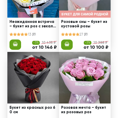
Неожиданная встреча
Розовые сны – букет из
– букет из роз с эвкали
кустовой розы
птом
13
27
-3%
10 435 ₽
-3%
10 388 ₽
от 10 146 ₽
от 10 100 ₽
Букет из красных роз 6
Розовая мечта – букет
0 см
из розовых роз