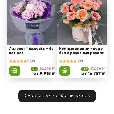
Лиловая нежность – бу
Нежные эмоции - коро
кет роз
бка с розовыми розами
28
5
-3%
10 200 ₽
-3%
17 250 ₽
от 9 918 ₽
от 16 757 ₽
Смотреть все коллекции букетов