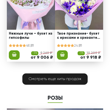
Нежные лучи – букет из
Твое признание- букет
гипсофилы
с ирисами и хризантем
ами
48
24
-3%
9 260 ₽
-3%
10 200 ₽
от 9 006 ₽
от 9 918 ₽
Смотреть еще хиты продаж
РОЗЫ