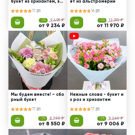
букет из хризантем, эус
ет из альстромерии
том и роз
17
16
-3%
9 495 ₽
-3%
12 315 ₽
от 9 234 ₽
от 11 970 ₽
Мы будем вместе! – сбо
Нежные слова - букет и
рный букет
з роз и хризантем
17
17
-3%
8 790 ₽
-3%
9 260 ₽
от 8 550 ₽
от 9 006 ₽