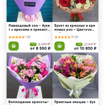
Лавандовый сон – буке
Букет из красных и кре
т с ирисами и хризанте
мовых роз – Цветочный
мами
рай
7
38
-3%
8 790 ₽
-3%
11 140 ₽
от 8 550 ₽
от 10 830 ₽
Воплощение красоты-
Приятные эмоции – бук