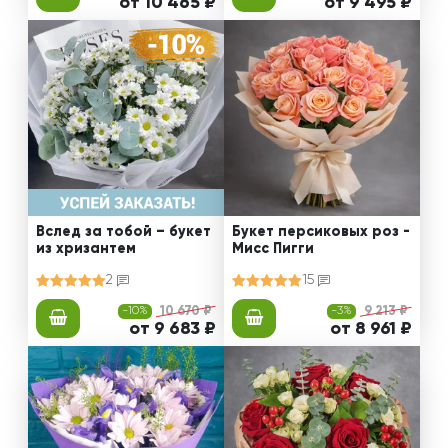
от 10 465 ₽
от 9 495 ₽
Вслед за тобой – букет
Букет персиковых роз -
из хризантем
Мисс Пигги
2
15
-10%
10 670 ₽
-3%
9 213 ₽
от 9 683 ₽
от 8 961 ₽