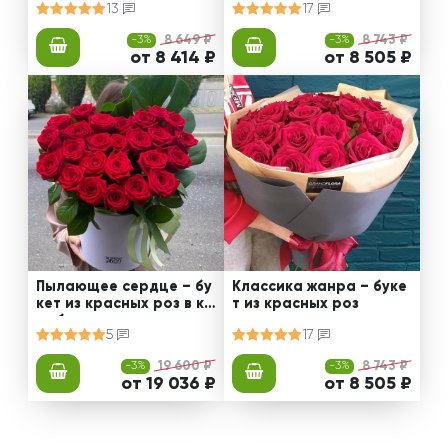
13
17
-3%
8 649 ₽
-3%
8 743 ₽
от 8 414 ₽
от 8 505 ₽
Пылающее сердце – бу
Классика жанра – буке
кет из красных роз в ко
т из красных роз
робке
5
17
-3%
19 600 ₽
-3%
8 743 ₽
от 19 036 ₽
от 8 505 ₽