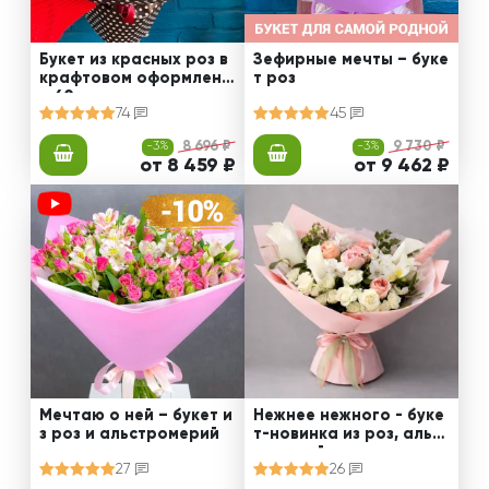
Букет из красных роз в
Зефирные мечты – буке
крафтовом оформлени
т роз
и 60 см
74
45
-3%
8 696 ₽
-3%
9 730 ₽
от 8 459 ₽
от 9 462 ₽
Мечтаю о ней – букет и
Нежнее нежного - буке
з роз и альстромерий
т-новинка из роз, альст
ромерий и калл
27
26