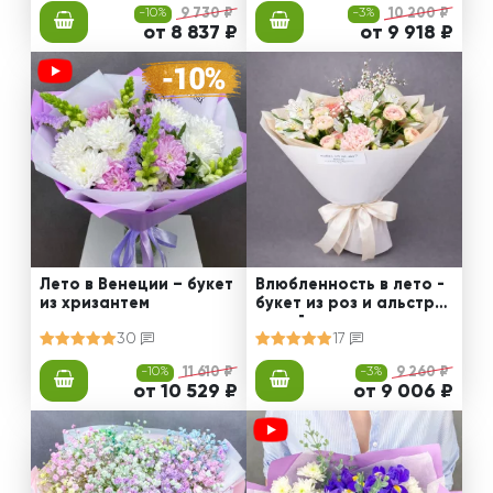
-10%
9 730 ₽
-3%
10 200 ₽
от 8 837 ₽
от 9 918 ₽
Лето в Венеции – букет
Влюбленность в лето -
из хризантем
букет из роз и альстро
мерий
30
17
-10%
11 610 ₽
-3%
9 260 ₽
от 10 529 ₽
от 9 006 ₽