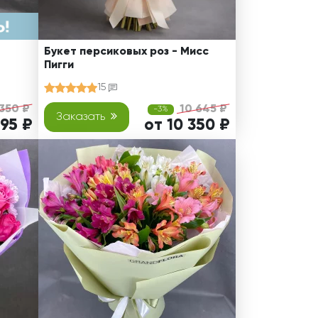
Букет персиковых роз - Мисс
Пигги
15
 350 ₽
10 645 ₽
-3%
Заказать
195 ₽
от 10 350 ₽