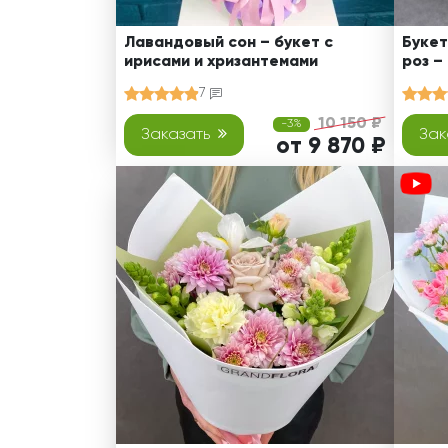
Лавандовый сон – букет с
Букет
ирисами и хризантемами
роз –
7
10 150 ₽
-3%
Заказать
Зак
от 9 870 ₽