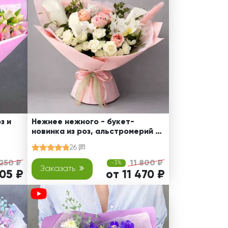
з и
Нежнее нежного - букет-
новинка из роз, альстромерий и
калл
26
 250 ₽
11 800 ₽
-3%
Заказать
205 ₽
от 11 470 ₽