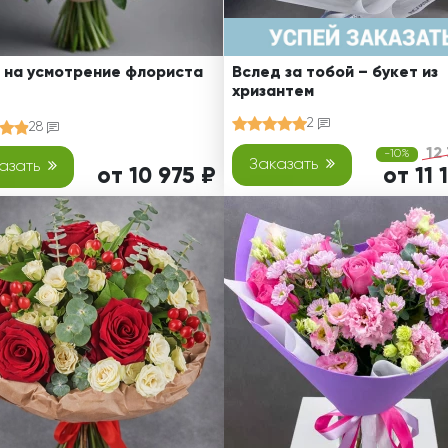
 на усмотрение флориста
Вслед за тобой – букет из
хризантем
2
28
12
-10%
Заказать
азать
от 10 975 ₽
от 11 