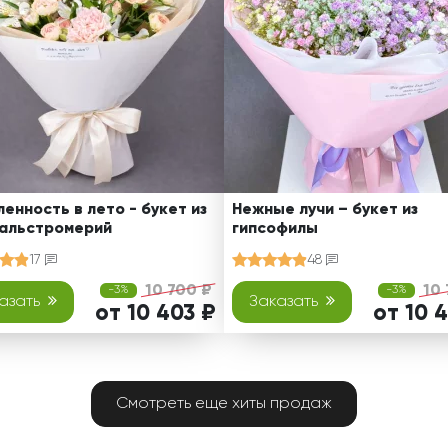
енность в лето - букет из
Нежные лучи – букет из
 альстромерий
гипсофилы
17
48
10 700 ₽
10
-3%
-3%
азать
Заказать
от 10 403 ₽
от 10 
Смотреть еще хиты продаж