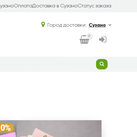
Сузано
Оплата
Доставка в Сузано
Статус заказа
Город доставки:
Сузано
0