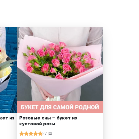
кет из
Розовые сны – букет из
кустовой розы
27