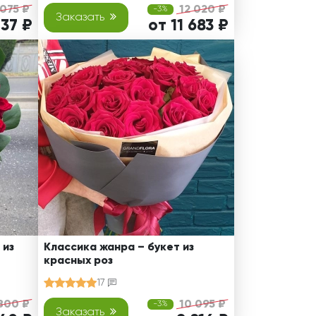
 075 ₽
12 020 ₽
-3%
Заказать
737 ₽
от 11 683 ₽
 из
Классика жанра – букет из
красных роз
17
800 ₽
10 095 ₽
-3%
Заказать