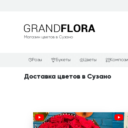
Магазин цветов в Сузано
Розы
Букеты
Цветы
Композ
Красные розы
АКЦИИ
Альстромерии
Подароч
Доставка цветов в Сузано
Белые розы
Новинки
Гвоздики
Сердца и
Желтые розы
Хиты продаж
Герберы
Фруктов
Зелёные розы
Недорогие цветы
Каллы
Цветочн
компози
Кремовые розы
Красивые букеты
Лилии
Цветочн
Розовые розы
Авторские букеты
Орхидеи
Цветы в 