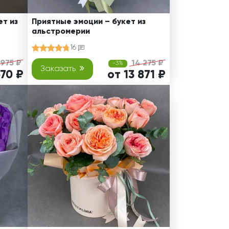
т из
Приятные эмоции – букет из
альстромерии
16
 975 ₽
14 275 ₽
-3%
Заказать
670 ₽
от 13 871 ₽