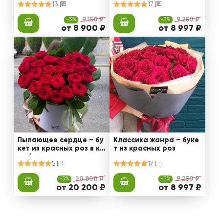
13
17
-3%
9 150 ₽
-3%
9 250 ₽
от 8 900 ₽
от 8 997 ₽
Пылающее сердце – бу
Классика жанра – буке
кет из красных роз в ко
т из красных роз
робке
5
17
-3%
20 800 ₽
-3%
9 250 ₽
от 20 200 ₽
от 8 997 ₽