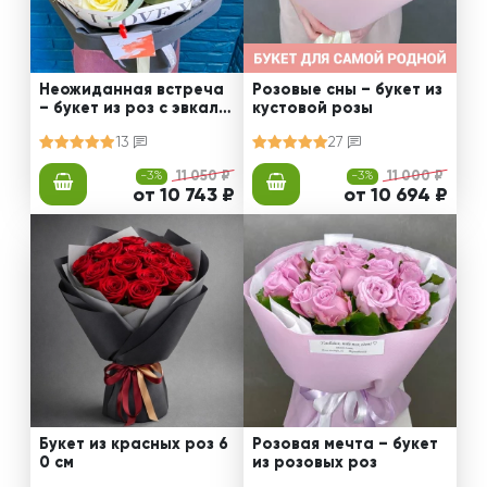
Неожиданная встреча
Розовые сны – букет из
– букет из роз с эвкали
кустовой розы
птом
13
27
-3%
11 050 ₽
-3%
11 000 ₽
от 10 743 ₽
от 10 694 ₽
Букет из красных роз 6
Розовая мечта – букет
0 см
из розовых роз