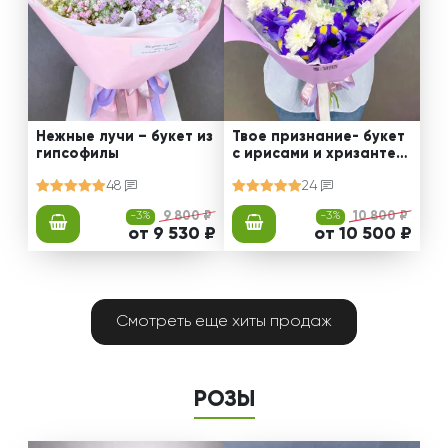
Нежные лучи – букет из
Твое признание- букет
гипсофилы
с ирисами и хризантем
ами
48
24
-3%
9 800 ₽
-3%
10 800 ₽
от 9 530 ₽
от 10 500 ₽
Смотреть еще хиты продаж
РОЗЫ