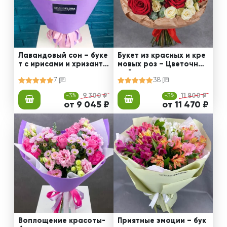
Лавандовый сон – буке
Букет из красных и кре
т с ирисами и хризанте
мовых роз – Цветочный
мами
рай
7
38
-3%
9 300 ₽
-3%
11 800 ₽
от 9 045 ₽
от 11 470 ₽
Воплощение красоты-
Приятные эмоции – бук