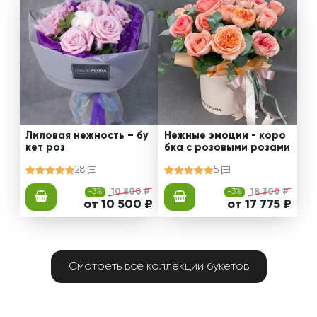
Лиловая нежность – бу
Нежные эмоции - коро
кет роз
бка с розовыми розами
28
5
-3%
10 800 ₽
-3%
18 300 ₽
от 10 500 ₽
от 17 775 ₽
Смотреть все коллекции букетов