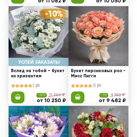
от 11 082 ₽
от 10 050 ₽
Вслед за тобой – букет
Букет персиковых роз -
из хризантем
Мисс Пигги
2
15
-10%
11 300 ₽
-3%
9 750 ₽
от 10 250 ₽
от 9 482 ₽