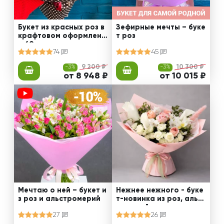
Букет из красных роз в
Зефирные мечты – буке
крафтовом оформлени
т роз
и 60 см
74
45
-3%
9 200 ₽
-3%
10 300 ₽
от 8 948 ₽
от 10 015 ₽
Мечтаю о ней – букет и
Нежнее нежного - буке
з роз и альстромерий
т-новинка из роз, альст
ромерий и калл
27
26