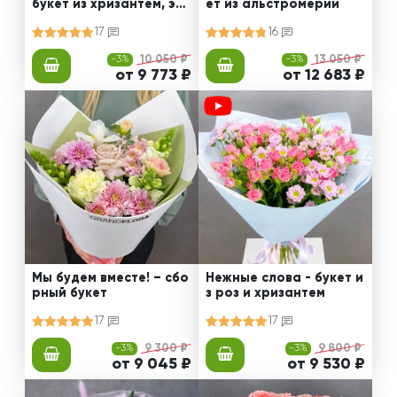
букет из хризантем, эус
ет из альстромерии
том и роз
17
16
-3%
10 050 ₽
-3%
13 050 ₽
от 9 773 ₽
от 12 683 ₽
Мы будем вместе! – сбо
Нежные слова - букет и
рный букет
з роз и хризантем
17
17
-3%
9 300 ₽
-3%
9 800 ₽
от 9 045 ₽
от 9 530 ₽