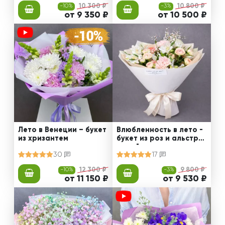
-10%
10 300 ₽
-3%
10 800 ₽
от 9 350 ₽
от 10 500 ₽
Лето в Венеции – букет
Влюбленность в лето -
из хризантем
букет из роз и альстро
мерий
30
17
-10%
12 300 ₽
-3%
9 800 ₽
от 11 150 ₽
от 9 530 ₽