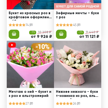
Букет из красных роз в
Зефирные мечты – буке
крафтовом оформлени
т роз
и 60 см
74
45
-3%
10 208 ₽
-3%
11 440 ₽
от 9 926 ₽
от 11 121 ₽
Мечтаю о ней – букет и
Нежнее нежного - буке
з роз и альстромерий
т-новинка из роз, альст
ромерий и калл
27
26