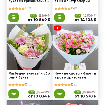
букет из хризантем, эус
ет из альстромерии
том и роз
17
16
-3%
11 160 ₽
-3%
14 520 ₽
от 10 849 ₽
от 14 108 ₽
Мы будем вместе! – сбо
Нежные слова - букет и
рный букет
з роз и хризантем
17
17
-3%
10 320 ₽
-3%
10 880 ₽
от 10 034 ₽
от 10 578 ₽