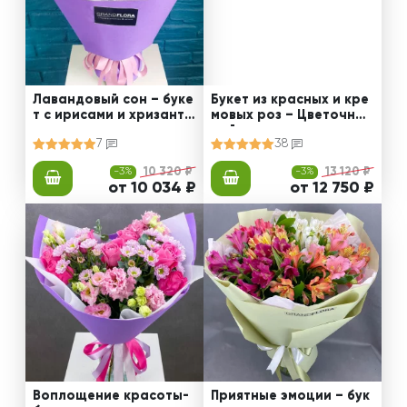
Лавандовый сон – буке
Букет из красных и кре
т с ирисами и хризанте
мовых роз – Цветочный
мами
рай
7
38
-3%
10 320 ₽
-3%
13 120 ₽
от 10 034 ₽
от 12 750 ₽
Воплощение красоты-
Приятные эмоции – бук