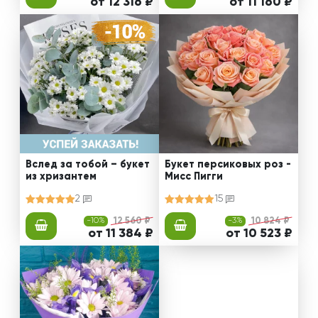
от 12 316 ₽
от 11 160 ₽
Вслед за тобой – букет
Букет персиковых роз -
из хризантем
Мисс Пигги
2
15
-10%
12 560 ₽
-3%
10 824 ₽
от 11 384 ₽
от 10 523 ₽