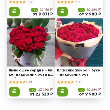
13
17
-3%
10 152 ₽
-3%
10 264 ₽
от 9 871 ₽
от 9 980 ₽
Пылающее сердце – бу
Классика жанра – буке
кет из красных роз в ко
т из красных роз
робке
5
17
-3%
23 200 ₽
-3%
10 264 ₽
от 22 528 ₽
от 9 980 ₽