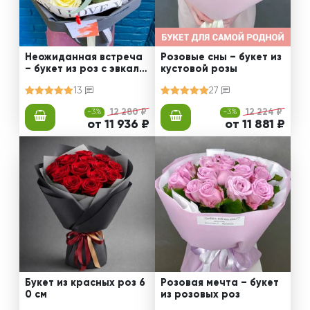
Неожиданная встреча
Розовые сны – букет из
– букет из роз с эвкали
кустовой розы
птом
13
27
-3%
12 280 ₽
-3%
12 224 ₽
от 11 936 ₽
от 11 881 ₽
Букет из красных роз 6
Розовая мечта – букет
0 см
из розовых роз