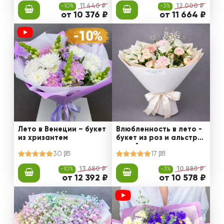
-10%
11 440 ₽
-3%
12 000 ₽
от 10 376 ₽
от 11 664 ₽
Лето в Венеции – букет
Влюбленность в лето -
из хризантем
букет из роз и альстро
мерий
30
17
-10%
13 680 ₽
-3%
10 880 ₽
от 12 392 ₽
от 10 578 ₽