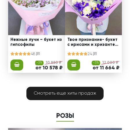
Нежные лучи – букет из
Твое признание- букет
гипсофилы
с ирисами и хризантем
ами
48
24
-3%
10 880 ₽
-3%
12 000 ₽
от 10 578 ₽
от 11 664 ₽
Смотреть еще хиты продаж
РОЗЫ