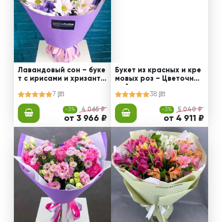
Лавандовый сон – буке
Букет из красных и кре
т с ирисами и хризанте
мовых роз – Цветочный
мами
рай
7
38
-3%
4 065 ₽
-3%
5 040 ₽
от 3 966 ₽
от 4 911 ₽