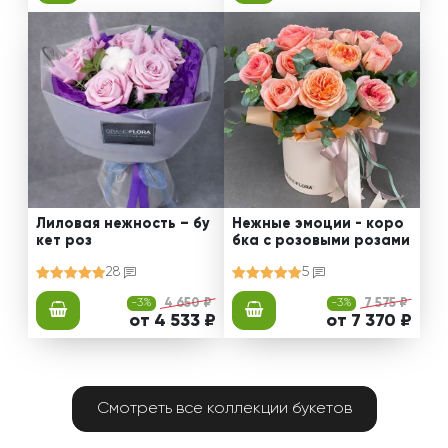
Лиловая нежность – бу
Нежные эмоции - коро
кет роз
бка с розовыми розами
28
5
-3%
4 650 ₽
-3%
7 575 ₽
от 4 533 ₽
от 7 370 ₽
Смотреть все коллекции букетов