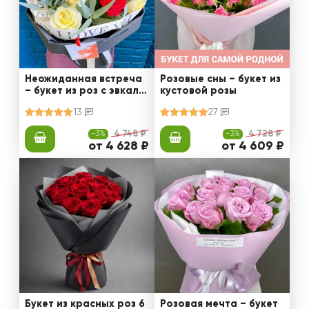
Неожиданная встреча
Розовые сны – букет из
– букет из роз с эвкали
кустовой розы
птом
13
27
-3%
4 748 ₽
-3%
4 728 ₽
от 4 628 ₽
от 4 609 ₽
Букет из красных роз 6
Розовая мечта – букет