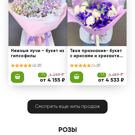
Нежные лучи – букет из
Твое признание- букет
гипсофилы
с ирисами и хризантем
ами
48
24
-3%
4 260 ₽
-3%
4 650 ₽
от 4 155 ₽
от 4 533 ₽
Смотреть еще хиты продаж
РОЗЫ