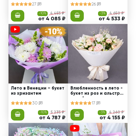
27
26
-10%
4 455 ₽
-3%
4 650 ₽
от 4 085 ₽
от 4 533 ₽
Лето в Венеции – букет
Влюбленность в лето -
из хризантем
букет из роз и альстро
мерий
30
17
-10%
5 235 ₽
-3%
4 260 ₽
от 4 787 ₽
от 4 155 ₽