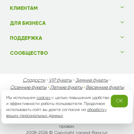
КЛИЕНТАМ
ДЛЯ БИЗНЕСА
ПОДДЕРЖКА
СООБЩЕСТВО
Сладости
•
VIP букеты
•
Зимние букеты
•
Осенние букеты
•
Летние букеты
•
Весенние букеты
•
День Святого Валентина
•
День Матери
•
Мы используем
cookies
с целью повышения удобства
OK
День Мужчин
•
Праздники!
и эффективности работы пользователя. Продолжая
использовать сайт вы даете согласие на
обработку
ваших персональных данных
.
Вся информация защищена законом России об авторских
правах.
2008-2026 © Copyright «
grand-flora.ru
»