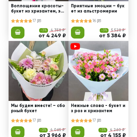
Воплощение красоты-
Приятные эмоции – бук
букет из хризантем, эус
ет из альстромерии
том и роз
17
16
-3%
4 358 ₽
-3%
5 528 ₽
от 4 249 ₽
от 5 384 ₽
Мы будем вместе! – сбо
Нежные слова - букет и
рный букет
з роз и хризантем
17
17
-3%
4 065 ₽
-3%
4 260 ₽
от 3 966 ₽
от 4 155 ₽