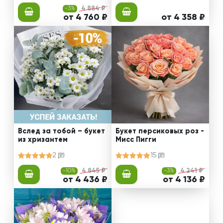
-3%
4 884 ₽
от 4 760 ₽
от 4 358 ₽
Вслед за тобой – букет
Букет персиковых роз -
из хризантем
Мисс Пигги
2
15
-10%
4 845 ₽
-3%
4 241 ₽
от 4 436 ₽
от 4 136 ₽