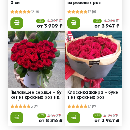
0 см
из розовых роз
13
17
-3%
4 007 ₽
-3%
4 046 ₽
от 3 909 ₽
от 3 947 ₽
Пылающее сердце – бу
Классика жанра – буке
кет из красных роз в ко
т из красных роз
робке
5
17
-3%
8 550 ₽
-3%
4 046 ₽
от 8 316 ₽
от 3 947 ₽