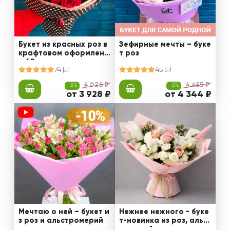
Букет из красных роз в
Зефирные мечты – буке
крафтовом оформлени
т роз
и 60 см
74
45
-3%
4 026 ₽
-3%
4 455 ₽
от 3 928 ₽
от 4 344 ₽
Мечтаю о ней – букет и
Нежнее нежного - буке
з роз и альстромерий
т-новинка из роз, альст
ромерий и калл