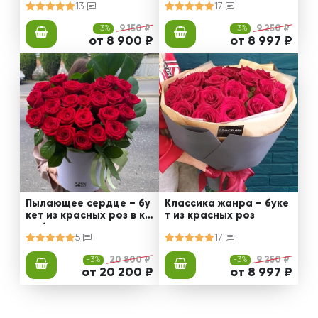
13
17
-3%
9 150 ₽
-3%
9 250 ₽
от 8 900 ₽
от 8 997 ₽
Пылающее сердце – бу
Классика жанра – буке
кет из красных роз в ко
т из красных роз
робке
5
17
-3%
20 800 ₽
-3%
9 250 ₽
от 20 200 ₽
от 8 997 ₽