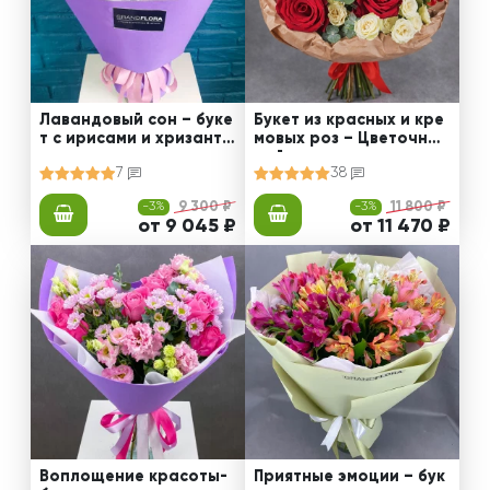
Лавандовый сон – буке
Букет из красных и кре
т с ирисами и хризанте
мовых роз – Цветочный
мами
рай
7
38
-3%
9 300 ₽
-3%
11 800 ₽
от 9 045 ₽
от 11 470 ₽
Воплощение красоты-
Приятные эмоции – бук