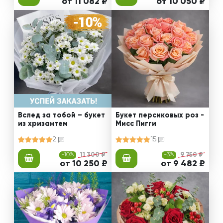
от 11 082 ₽
от 10 050 ₽
Вслед за тобой – букет
Букет персиковых роз -
из хризантем
Мисс Пигги
2
15
-10%
11 300 ₽
-3%
9 750 ₽
от 10 250 ₽
от 9 482 ₽