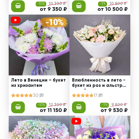
-10%
10 300 ₽
-3%
10 800 ₽
от 9 350 ₽
от 10 500 ₽
Лето в Венеции – букет
Влюбленность в лето -
из хризантем
букет из роз и альстро
мерий
30
17
-10%
12 300 ₽
-3%
9 800 ₽
от 11 150 ₽
от 9 530 ₽