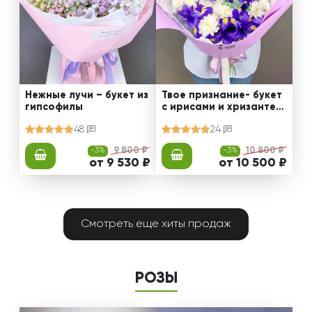
Нежные лучи – букет из
Твое признание- букет
гипсофилы
с ирисами и хризантем
ами
48
24
-3%
9 800 ₽
-3%
10 800 ₽
от 9 530 ₽
от 10 500 ₽
Смотреть еще хиты продаж
РОЗЫ