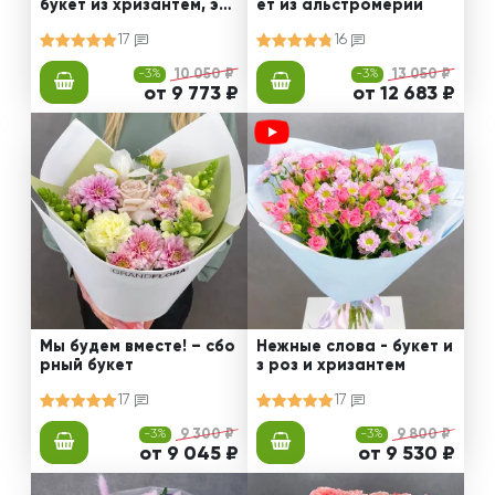
букет из хризантем, эус
ет из альстромерии
том и роз
17
16
-3%
10 050 ₽
-3%
13 050 ₽
от 9 773 ₽
от 12 683 ₽
Мы будем вместе! – сбо
Нежные слова - букет и
рный букет
з роз и хризантем
17
17
-3%
9 300 ₽
-3%
9 800 ₽
от 9 045 ₽
от 9 530 ₽