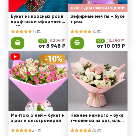
Букет из красных роз в
Зефирные мечты – буке
крафтовом оформлени
т роз
и 60 см
74
45
-3%
9 200 ₽
-3%
10 300 ₽
от 8 948 ₽
от 10 015 ₽
Мечтаю о ней – букет и
Нежнее нежного - буке
з роз и альстромерий
т-новинка из роз, альст
ромерий и калл
27
26