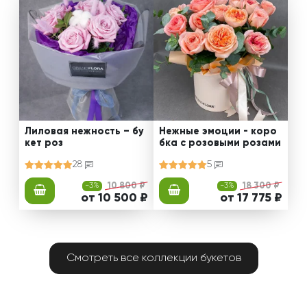
Лиловая нежность – бу
Нежные эмоции - коро
кет роз
бка с розовыми розами
28
5
-3%
10 800 ₽
-3%
18 300 ₽
от 10 500 ₽
от 17 775 ₽
Смотреть все коллекции букетов