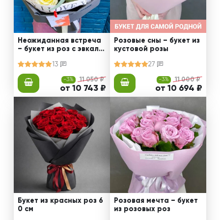
Неожиданная встреча
Розовые сны – букет из
– букет из роз с эвкали
кустовой розы
птом
13
27
-3%
11 050 ₽
-3%
11 000 ₽
от 10 743 ₽
от 10 694 ₽
Букет из красных роз 6
Розовая мечта – букет
0 см
из розовых роз