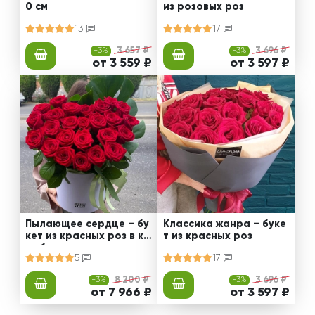
0 см
из розовых роз
13
17
-3%
3 657 ₽
-3%
3 696 ₽
от 3 559 ₽
от 3 597 ₽
Пылающее сердце – бу
Классика жанра – буке
кет из красных роз в ко
т из красных роз
робке
5
17
-3%
8 200 ₽
-3%
3 696 ₽
от 7 966 ₽
от 3 597 ₽