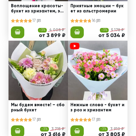
Воплощение красоты-
Приятные эмоции – бук
букет из хризантем, эус
ет из альстромерии
том и роз
17
16
-3%
4 008 ₽
-3%
5 178 ₽
от 3 899 ₽
от 5 034 ₽
Мы будем вместе! – сбо
Нежные слова - букет и
рный букет
з роз и хризантем
17
17
-3%
3 715 ₽
-3%
3 910 ₽
от 3 616 ₽
от 3 805 ₽