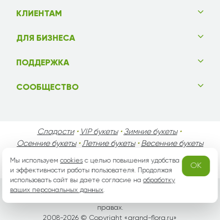
КЛИЕНТАМ
ДЛЯ БИЗНЕСА
ПОДДЕРЖКА
СООБЩЕСТВО
Сладости
•
VIP букеты
•
Зимние букеты
•
Осенние букеты
•
Летние букеты
•
Весенние букеты
•
День Святого Валентина
•
День Матери
•
Мы используем
cookies
с целью повышения удобства
OK
День Мужчин
•
Праздники!
и эффективности работы пользователя. Продолжая
использовать сайт вы даете согласие на
обработку
ваших персональных данных
.
Вся информация защищена законом России об авторских
правах.
2008-2026 © Copyright «
grand-flora.ru
»