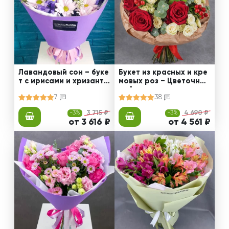
Лавандовый сон – буке
Букет из красных и кре
т с ирисами и хризанте
мовых роз – Цветочный
мами
рай
7
38
-3%
3 715 ₽
-3%
4 690 ₽
от 3 616 ₽
от 4 561 ₽