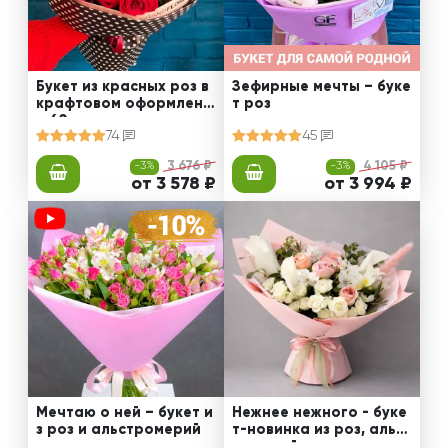
Букет из красных роз в
Зефирные мечты – буке
крафтовом оформлени
т роз
и 60 см
74
45
-3%
3 676 ₽
-3%
4 105 ₽
от 3 578 ₽
от 3 994 ₽
Мечтаю о ней – букет и
Нежнее нежного - буке
з роз и альстромерий
т-новинка из роз, альст
ромерий и калл