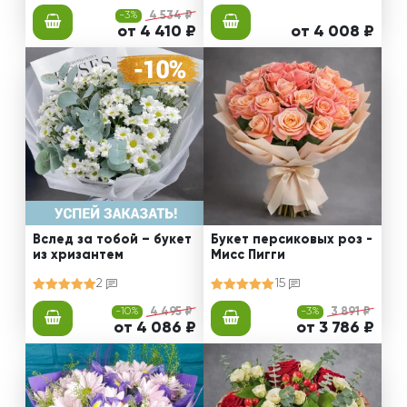
-3%
4 534 ₽
от 4 410 ₽
от 4 008 ₽
Вслед за тобой – букет
Букет персиковых роз -
из хризантем
Мисс Пигги
2
15
-10%
4 495 ₽
-3%
3 891 ₽
от 4 086 ₽
от 3 786 ₽