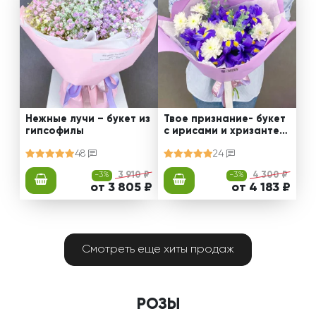
Нежные лучи – букет из
Твое признание- букет
гипсофилы
с ирисами и хризантем
ами
48
24
-3%
3 910 ₽
-3%
4 300 ₽
от 3 805 ₽
от 4 183 ₽
Смотреть еще хиты продаж
РОЗЫ