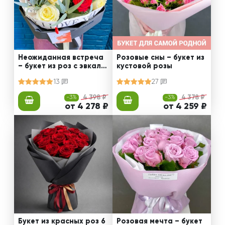
Неожиданная встреча
Розовые сны – букет из
– букет из роз с эвкали
кустовой розы
птом
13
27
-3%
4 398 ₽
-3%
4 378 ₽
от 4 278 ₽
от 4 259 ₽
Букет из красных роз 6
Розовая мечта – букет