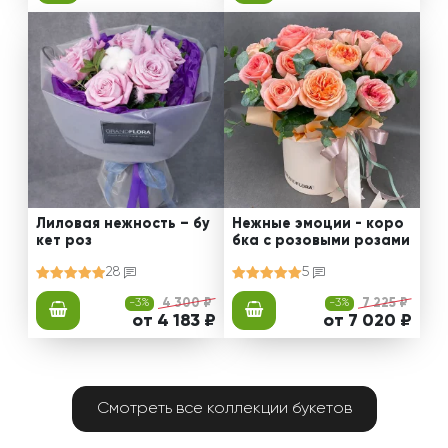
Лиловая нежность – бу
Нежные эмоции - коро
кет роз
бка с розовыми розами
28
5
-3%
4 300 ₽
-3%
7 225 ₽
от 4 183 ₽
от 7 020 ₽
Смотреть все коллекции букетов