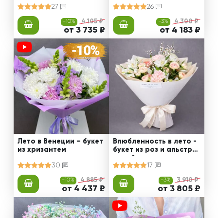
27
26
-10%
4 105 ₽
-3%
4 300 ₽
от 3 735 ₽
от 4 183 ₽
Лето в Венеции – букет
Влюбленность в лето -
из хризантем
букет из роз и альстро
мерий
30
17
-10%
4 885 ₽
-3%
3 910 ₽
от 4 437 ₽
от 3 805 ₽