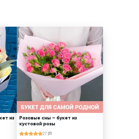
кет из
Розовые сны – букет из
кустовой розы
27