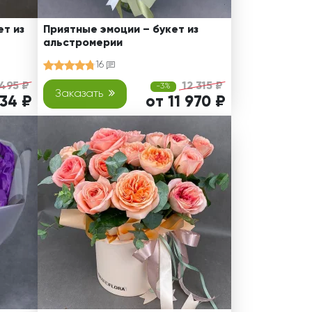
т из
Приятные эмоции – букет из
альстромерии
16
 495 ₽
12 315 ₽
-3%
Заказать
234 ₽
от 11 970 ₽