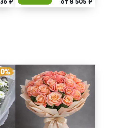
036 ₽
от 8 505 ₽