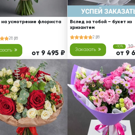
 на усмотрение флориста
Вслед за тобой – букет из
хризантем
2
28
10
-10%
Заказать
азать
от 9 495 ₽
от 9 