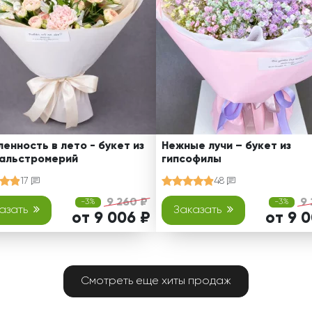
енность в лето - букет из
Нежные лучи – букет из
 альстромерий
гипсофилы
17
48
9 260 ₽
9 
-3%
-3%
азать
Заказать
от 9 006 ₽
от 9 
Смотреть еще хиты продаж