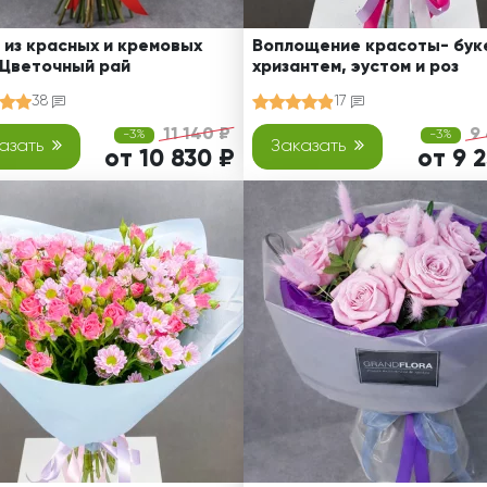
 из красных и кремовых
Воплощение красоты- буке
 Цветочный рай
хризантем, эустом и роз
38
17
11 140 ₽
9
-3%
-3%
азать
Заказать
от 10 830 ₽
от 9 