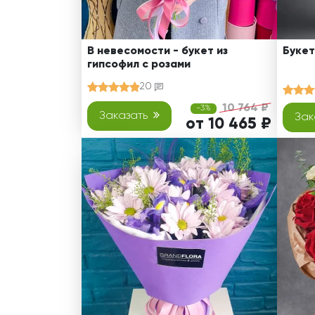
В невесомости - букет из
Букет
гипсофил с розами
20
10 764 ₽
-3%
Заказать
Зак
от 10 465 ₽