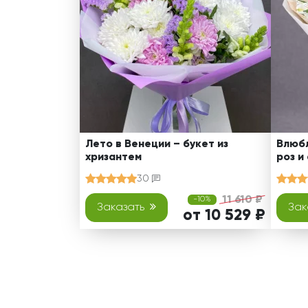
Лето в Венеции – букет из
Влюбл
хризантем
роз и
30
11 610 ₽
-10%
Заказать
Зак
от 10 529 ₽