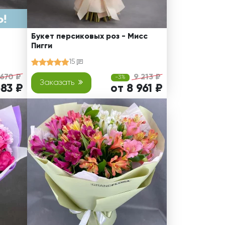
Букет персиковых роз - Мисс
Пигги
15
 670 ₽
9 213 ₽
-3%
Заказать
683 ₽
от 8 961 ₽