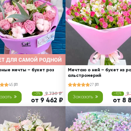
Ребенку
Свадьба
Подруге
Свидание
Сестре
Спасибо!
Брату
Юбилей
Врачу
Коллеге
Бабушке
Дедушке
ные мечты – букет роз
Мечтаю о ней – букет из ро
альстромерий
45
27
9 730 ₽
9
-3%
-10%
азать
Заказать
от 9 462 ₽
от 8 