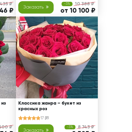
 435 ₽
10 388 ₽
-3%
Заказать
146 ₽
от 10 100 ₽
 из
Классика жанра – букет из
красных роз
17
600 ₽
8 743 ₽
-3%
Заказать