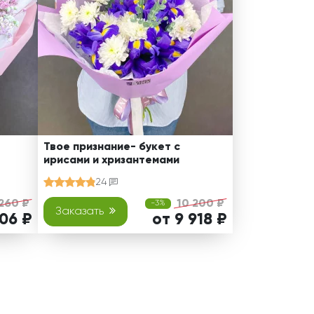
Твое признание- букет с
ирисами и хризантемами
24
260 ₽
10 200 ₽
-3%
Заказать
006 ₽
от 9 918 ₽