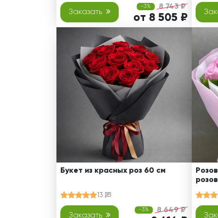
8 743 ₽
-3%
Заказать
Зак
от 8 505 ₽
Букет из красных роз 60 см
Розов
розов
13
8 649 ₽
-3%
Заказать
Зак