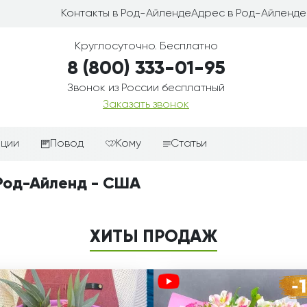
Контакты в Род-Айленде
Адрес в Род-Айленде
Круглосуточно. Бесплатно
8 (800) 333-01-95
Звонок из России бесплатный
Заказать звонок
иции
Повод
Кому
Статьи
ные корзины
Подарки-дополнения к
Парню
 Род-Айленд - США
цветам
з цветов
Девушке
Выздоравливай
ые корзины
Женщине
ХИТЫ ПРОДАЖ
День рождения
ые
Мужчине
ции
Извинения
Маме
ые корзины
Любовь
Папе
коробке
Просто так