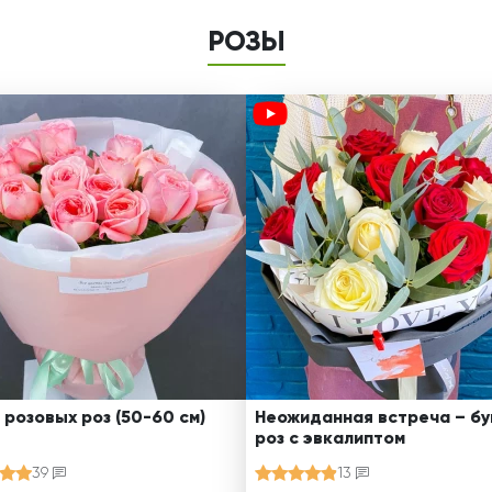
РОЗЫ
 розовых роз (50-60 см)
Неожиданная встреча – бу
роз с эвкалиптом
39
13