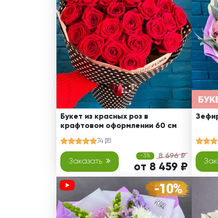
Оранжевые розы
В крафтовой бумаге
Розы
Розы поштучно
Монобукеты
Смешанные
5 роз
Разноцветные
Хризантемы
7 роз
Эксклюзивные букеты
Эустома
11 роз
15 роз
25 роз
51 роза
Букет из красных роз в
Зефир
крафтовом оформлении 60 см
101 роза
74
Розы Гран-При
8 696 ₽
-3%
Корзины с розами
Заказать
Зак
от 8 459 ₽
Кустовые розы
Миксы из роз
Сердца из роз