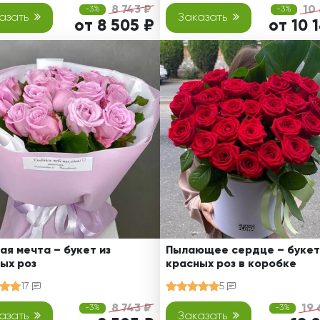
8 743 ₽
10
-3%
-3%
азать
Заказать
от 8 505 ₽
от 10 
ая мечта – букет из
Пылающее сердце – букет
ых роз
красных роз в коробке
17
5
8 743 ₽
19 
-3%
-3%
азать
Заказать