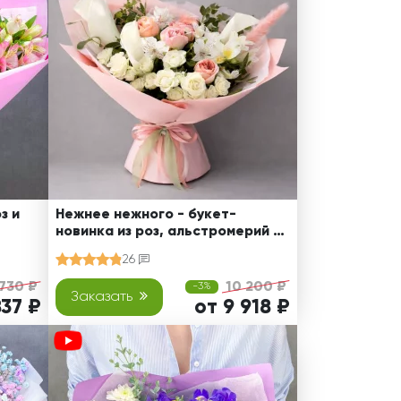
з и
Нежнее нежного - букет-
новинка из роз, альстромерий и
калл
26
 730 ₽
10 200 ₽
-3%
Заказать
837 ₽
от 9 918 ₽