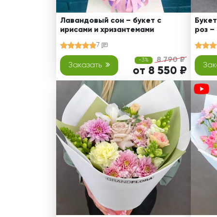
Лавандовый сон – букет с
Букет
ирисами и хризантемами
роз –
7
8 790 ₽
-3%
Заказать
Зак
от 8 550 ₽