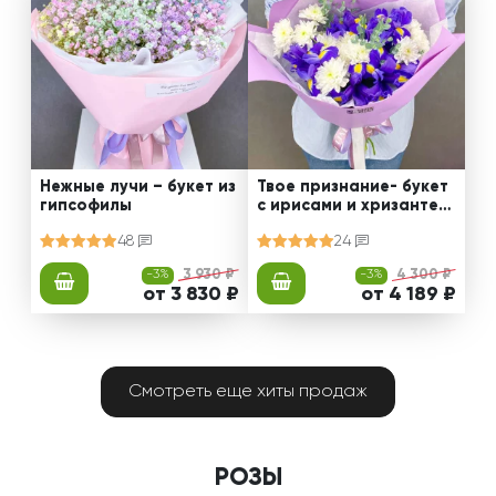
Нежные лучи – букет из
Твое признание- букет
гипсофилы
с ирисами и хризантем
ами
48
24
-3%
3 930 ₽
-3%
4 300 ₽
от 3 830 ₽
от 4 189 ₽
Смотреть еще хиты продаж
РОЗЫ