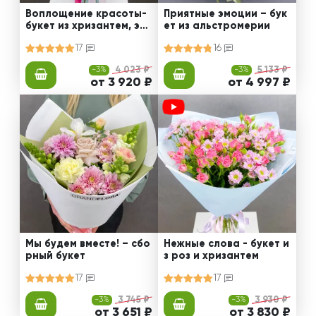
Воплощение красоты-
Приятные эмоции – бук
букет из хризантем, эус
ет из альстромерии
том и роз
17
16
-3%
4 023 ₽
-3%
5 133 ₽
от 3 920 ₽
от 4 997 ₽
Мы будем вместе! – сбо
Нежные слова - букет и
рный букет
з роз и хризантем
17
17
-3%
3 745 ₽
-3%
3 930 ₽
от 3 651 ₽
от 3 830 ₽