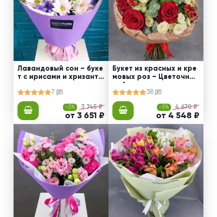
Лавандовый сон – буке
Букет из красных и кре
т с ирисами и хризанте
мовых роз – Цветочный
мами
рай
7
38
-3%
3 745 ₽
-3%
4 670 ₽
от 3 651 ₽
от 4 548 ₽