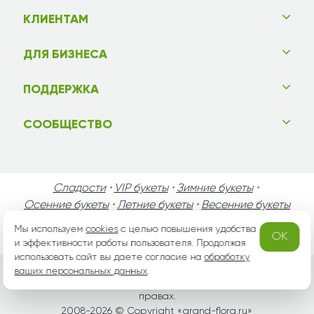
КЛИЕНТАМ
ДЛЯ БИЗНЕСА
ПОДДЕРЖКА
СООБЩЕСТВО
Сладости
•
VIP букеты
•
Зимние букеты
•
Осенние букеты
•
Летние букеты
•
Весенние букеты
•
День Святого Валентина
•
День Матери
•
Мы используем
cookies
с целью повышения удобства
OK
День Мужчин
•
Праздники!
и эффективности работы пользователя. Продолжая
использовать сайт вы даете согласие на
обработку
ваших персональных данных
.
Вся информация защищена законом России об авторских
правах.
2008-2026 © Copyright «
grand-flora.ru
»