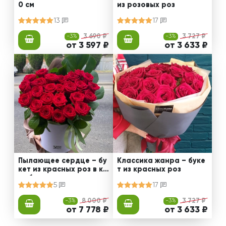
0 см
из розовых роз
13
17
-3%
3 690 ₽
-3%
3 727 ₽
от 3 597 ₽
от 3 633 ₽
Пылающее сердце – бу
Классика жанра – буке
кет из красных роз в ко
т из красных роз
робке
5
17
-3%
8 000 ₽
-3%
3 727 ₽
от 7 778 ₽
от 3 633 ₽