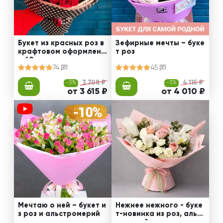
Букет из красных роз в
Зефирные мечты – буке
крафтовом оформлени
т роз
и 60 см
74
45
-3%
3 708 ₽
-3%
4 115 ₽
от 3 615 ₽
от 4 010 ₽
Мечтаю о ней – букет и
Нежнее нежного - буке
з роз и альстромерий
т-новинка из роз, альст
ромерий и калл