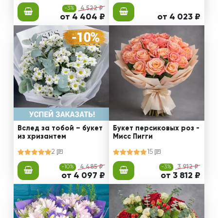
-3%
4 522 ₽
от 4 404 ₽
от 4 023 ₽
Вслед за тобой – букет
Букет персиковых роз -
из хризантем
Мисс Пигги
2
15
-10%
4 485 ₽
-3%
3 912 ₽
от 4 097 ₽
от 3 812 ₽