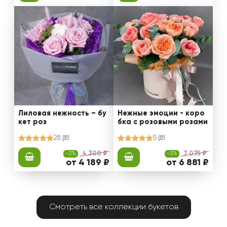
Лиловая нежность – бу
Нежные эмоции - коро
кет роз
бка с розовыми розами
28
5
-3%
4 300 ₽
-3%
7 075 ₽
от 4 189 ₽
от 6 881 ₽
Смотреть все коллекции букетов