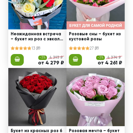
Неожиданная встреча
Розовые сны – букет из
– букет из роз с эвкали
кустовой розы
птом
13
27
-3%
4 393 ₽
-3%
4 374 ₽
от 4 279 ₽
от 4 261 ₽
Букет из красных роз 6
Розовая мечта – букет