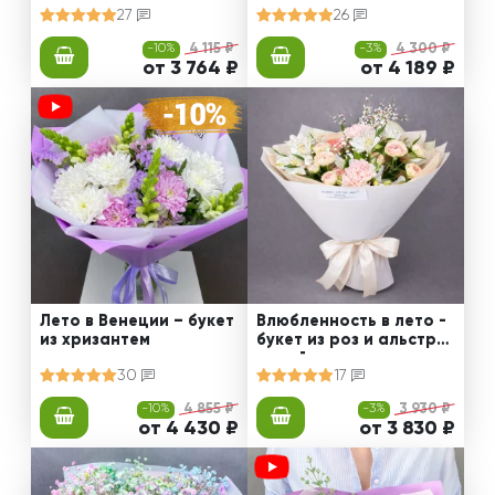
27
26
-10%
4 115 ₽
-3%
4 300 ₽
от 3 764 ₽
от 4 189 ₽
Лето в Венеции – букет
Влюбленность в лето -
из хризантем
букет из роз и альстро
мерий
30
17
-10%
4 855 ₽
-3%
3 930 ₽
от 4 430 ₽
от 3 830 ₽