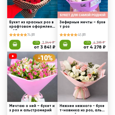
Букет из красных роз в
Зефирные мечты – буке
крафтовом оформлени
т роз
и 60 см
74
45
-3%
3 944 ₽
-3%
4 395 ₽
от 3 841 ₽
от 4 278 ₽
Мечтаю о ней – букет и
Нежнее нежного - буке
з роз и альстромерий
т-новинка из роз, альст
ромерий и калл