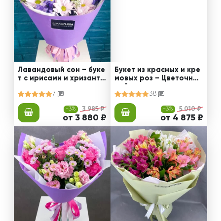
Лавандовый сон – буке
Букет из красных и кре
т с ирисами и хризанте
мовых роз – Цветочный
мами
рай
7
38
-3%
3 985 ₽
-3%
5 010 ₽
от 3 880 ₽
от 4 875 ₽