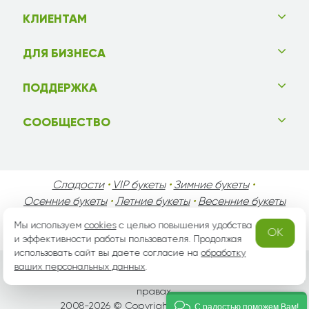
КЛИЕНТАМ
ДЛЯ БИЗНЕСА
ПОДДЕРЖКА
СООБЩЕСТВО
Сладости
•
VIP букеты
•
Зимние букеты
•
Осенние букеты
•
Летние букеты
•
Весенние букеты
•
День Святого Валентина
•
День Матери
•
Мы используем
cookies
с целью повышения удобства
OK
День Мужчин
•
Праздники!
и эффективности работы пользователя. Продолжая
использовать сайт вы даете согласие на
обработку
ваших персональных данных
.
Вся информация защищена законом России об авторских
правах.
2008-2026 © Copyright «
grand-flora.ru
»
С радостью поможем Вам!