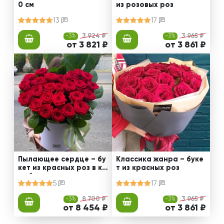
0 см
из розовых роз
13
17
-3%
3 924 ₽
-3%
3 965 ₽
от 3 821 ₽
от 3 861 ₽
Пылающее сердце – бу
Классика жанра – буке
кет из красных роз в ко
т из красных роз
робке
5
17
-3%
8 700 ₽
-3%
3 965 ₽
от 8 454 ₽
от 3 861 ₽