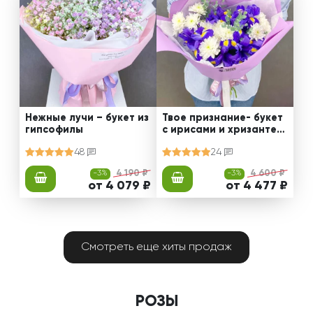
Нежные лучи – букет из
Твое признание- букет
гипсофилы
с ирисами и хризантем
ами
48
24
-3%
4 190 ₽
-3%
4 600 ₽
от 4 079 ₽
от 4 477 ₽
Смотреть еще хиты продаж
РОЗЫ