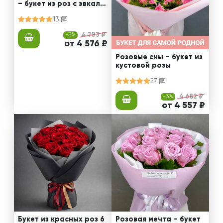
– букет из роз с эвкали
птом
13
-3%
4 703 ₽
от 4 576 ₽
Розовые сны – букет из
кустовой розы
27
-3%
4 682 ₽
от 4 557 ₽
Букет из красных роз 6
Розовая мечта – букет