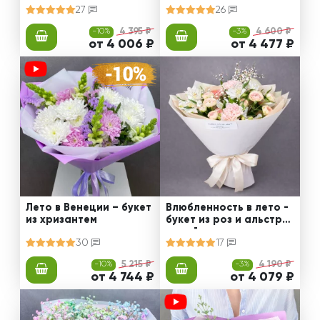
27
26
-10%
4 395 ₽
-3%
4 600 ₽
от 4 006 ₽
от 4 477 ₽
Лето в Венеции – букет
Влюбленность в лето -
из хризантем
букет из роз и альстро
мерий
30
17
-10%
5 215 ₽
-3%
4 190 ₽
от 4 744 ₽
от 4 079 ₽