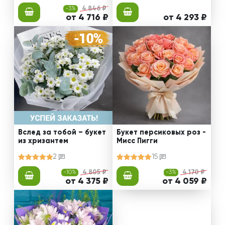
-3%
4 846 ₽
от 4 716 ₽
от 4 293 ₽
Вслед за тобой – букет
Букет персиковых роз -
из хризантем
Мисс Пигги
2
15
-10%
4 805 ₽
-3%
4 170 ₽
от 4 375 ₽
от 4 059 ₽