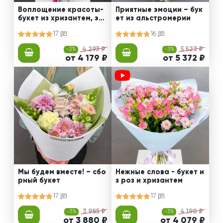
Воплощение красоты-
Приятные эмоции – бук
букет из хризантем, эус
ет из альстромерии
том и роз
17
16
-3%
4 293 ₽
-3%
5 523 ₽
от 4 179 ₽
от 5 372 ₽
Мы будем вместе! – сбо
Нежные слова - букет и
рный букет
з роз и хризантем
17
17
-3%
3 985 ₽
-3%
4 190 ₽
от 3 880 ₽
от 4 079 ₽