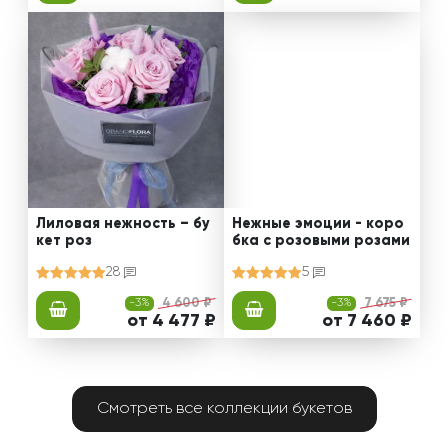
Лиловая нежность – бу
Нежные эмоции - коро
кет роз
бка с розовыми розами
28
5
-3%
4 600 ₽
-3%
7 675 ₽
от 4 477 ₽
от 7 460 ₽
Смотреть все коллекции букетов