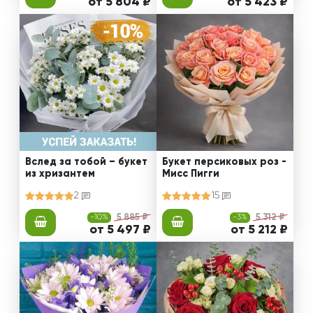
от 5 804 ₽
от 5 423 ₽
Вслед за тобой – букет
Букет персиковых роз -
из хризантем
Мисс Пигги
2
15
-10%
5 885 ₽
-3%
5 312 ₽
от 5 497 ₽
от 5 212 ₽