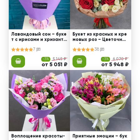
Лавандовый сон – буке
Букет из красных и кре
т с ирисами и хризанте
мовых роз – Цветочный
мами
рай
7
38
-3%
5 145 ₽
-3%
6 070 ₽
от 5 051 ₽
от 5 948 ₽
Воплощение красоты-
Приятные эмоции – бук