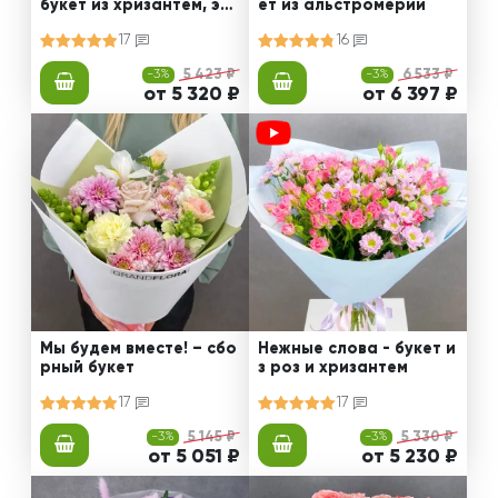
букет из хризантем, эус
ет из альстромерии
том и роз
17
16
-3%
5 423 ₽
-3%
6 533 ₽
от 5 320 ₽
от 6 397 ₽
Мы будем вместе! – сбо
Нежные слова - букет и
рный букет
з роз и хризантем
17
17
-3%
5 145 ₽
-3%
5 330 ₽
от 5 051 ₽
от 5 230 ₽