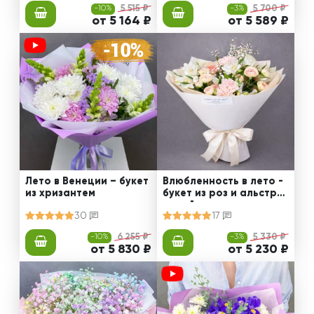
-10%
5 515 ₽
-3%
5 700 ₽
от 5 164 ₽
от 5 589 ₽
Лето в Венеции – букет
Влюбленность в лето -
из хризантем
букет из роз и альстро
мерий
30
17
-10%
6 255 ₽
-3%
5 330 ₽
от 5 830 ₽
от 5 230 ₽