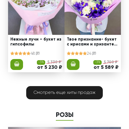
Нежные лучи – букет из
Твое признание- букет
гипсофилы
с ирисами и хризантем
ами
48
24
-3%
5 330 ₽
-3%
5 700 ₽
от 5 230 ₽
от 5 589 ₽
Смотреть еще хиты продаж
РОЗЫ