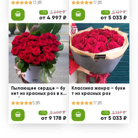
13
17
-3%
5 090 ₽
-3%
5 127 ₽
от 4 997 ₽
от 5 033 ₽
Пылающее сердце – бу
Классика жанра – буке
кет из красных роз в ко
т из красных роз
робке
5
17
-3%
9 400 ₽
-3%
5 127 ₽
от 9 178 ₽
от 5 033 ₽