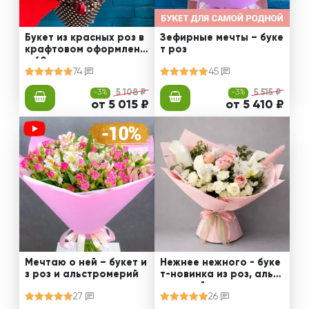
Букет из красных роз в
Зефирные мечты – буке
крафтовом оформлени
т роз
и 60 см
74
45
-3%
5 108 ₽
-3%
5 515 ₽
от 5 015 ₽
от 5 410 ₽
Мечтаю о ней – букет и
Нежнее нежного - буке
з роз и альстромерий
т-новинка из роз, альст
ромерий и калл
27
26