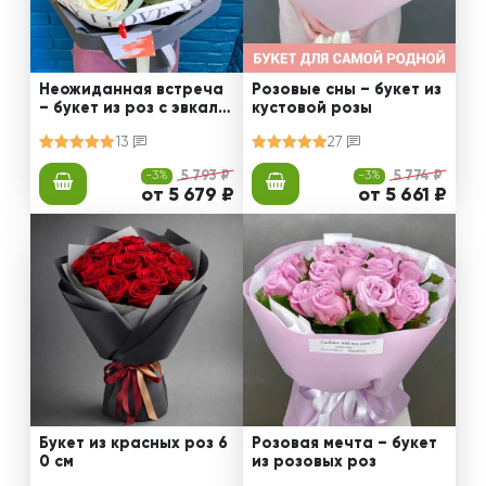
Неожиданная встреча
Розовые сны – букет из
– букет из роз с эвкали
кустовой розы
птом
13
27
-3%
5 793 ₽
-3%
5 774 ₽
от 5 679 ₽
от 5 661 ₽
Букет из красных роз 6
Розовая мечта – букет
0 см
из розовых роз