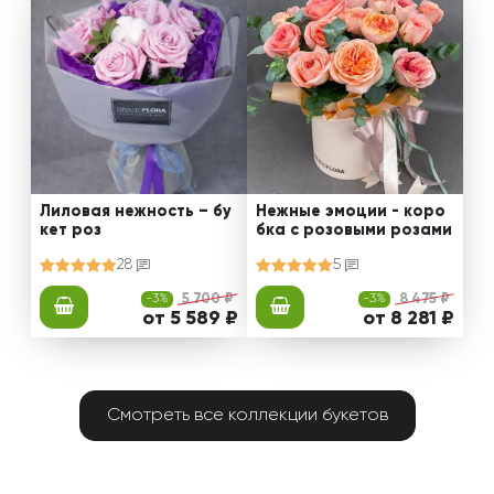
Лиловая нежность – бу
Нежные эмоции - коро
кет роз
бка с розовыми розами
28
5
-3%
5 700 ₽
-3%
8 475 ₽
от 5 589 ₽
от 8 281 ₽
Смотреть все коллекции букетов